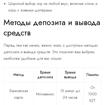
Широкий выбор игр на любой вкус, включая слоты и
игры с живыми дилерами
Методы депозита и вывода
средств
Перед тем как начать, важно знать о доступных методах
депозита и вывода средств. Это поможет вам выбрать
наиболее удобные для вас опции:
Время
Время
Метод
Лимиты
депозита
вывода
От
Банковская
15 минут до
Мгновенно
1000
карта
24 часов
KZT