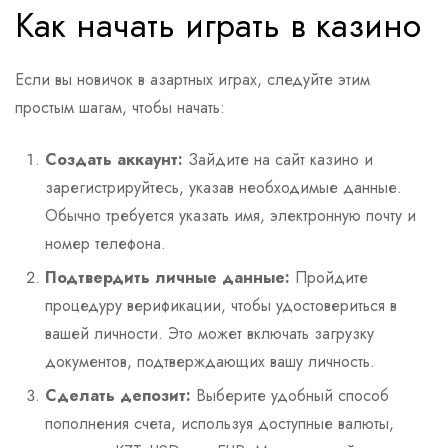
Как начать играть в казино
Если вы новичок в азартных играх, следуйте этим
простым шагам, чтобы начать:
Создать аккаунт:
Зайдите на сайт казино и
зарегистрируйтесь, указав необходимые данные.
Обычно требуется указать имя, электронную почту и
номер телефона.
Подтвердить личные данные:
Пройдите
процедуру верификации, чтобы удостовериться в
вашей личности. Это может включать загрузку
документов, подтверждающих вашу личность.
Сделать депозит:
Выберите удобный способ
пополнения счета, используя доступные валюты,