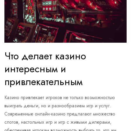
Что делает казино
интересным и
привлекательным
Казино привлекает игроков не только возможностью
выиграть деньги, но и разнообразием игр и услуг.
Современные онлайн-казино предлагают множество
слотов, настольных игр и игр с живыми дилерами,
обеспечивая игрокам возможность выбрать то, что им