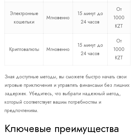
От
Электронные
15 минут до
Мгновенно
1000
кошельки
24 часов
KZT
От
15 минут до
Криптовалюты
Мгновенно
1000
24 часов
KZT
Зная доступные методы, вы сможете быстро начать свои
игровые приключения и управлять финансами без лишних
задержек. Убедитесь, что выбрали надежный метод,
который соответствует вашим потребностям и
предпочтениям.
Ключевые преимущества