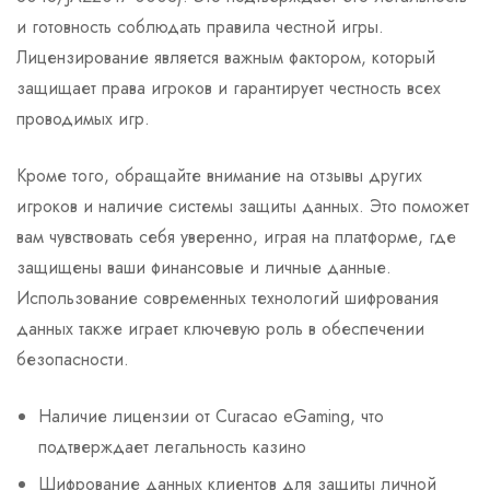
и готовность соблюдать правила честной игры.
Лицензирование является важным фактором, который
защищает права игроков и гарантирует честность всех
проводимых игр.
Кроме того, обращайте внимание на отзывы других
игроков и наличие системы защиты данных. Это поможет
вам чувствовать себя уверенно, играя на платформе, где
защищены ваши финансовые и личные данные.
Использование современных технологий шифрования
данных также играет ключевую роль в обеспечении
безопасности.
Наличие лицензии от Curacao eGaming, что
подтверждает легальность казино
Шифрование данных клиентов для защиты личной