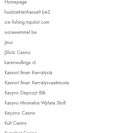
Homepage
huidziektenhasselt.be2
ice-fishing-topslot.com
ixorawemmel.be
Jeux
JSlotz Casino
karenwullings.nl
Kasinot Ilman Kierrätystä
Kasinot Ilman Kierrätysvaatimusta
Kasyno Depozyt Blik
Kasyno Minimalna Wpłata Skrill
Keyzino Casino
Kult Casino