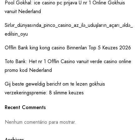
Pool Gokhal: ice casino pc prijava U nr 1 Online Gokhuis
vanuit Nederland
Sirlər_dünyasında_pinco_casino_az_ilə_uduşların_açarı_əldə_
edilsin_oyu
Offlin Bank king kong casino Binnenlan Top 5 Keuzes 2026
Toto Bank: Het nr 1 Offlin Casino vanuit verde casino online
promo kod Nederland
Gij beste geweldig bericht om te lezen gokhuis
verzekeringspremie: 8 slimme keuzes
Recent Comments
Nenhum comentário para mostrar.
Archives