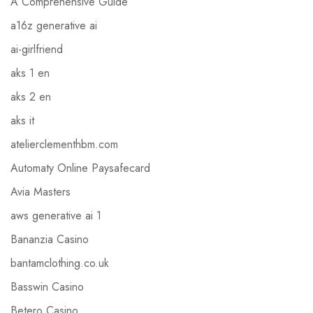
A Comprehensive Guide
a16z generative ai
ai-girlfriend
aks 1 en
aks 2 en
aks it
atelierclementhbm.com
Automaty Online Paysafecard
Avia Masters
aws generative ai 1
Bananzia Casino
bantamclothing.co.uk
Basswin Casino
Betero Casino