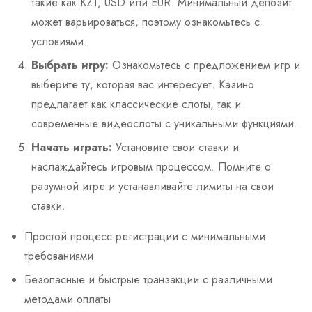
такие как KZT, USD или EUR. Минимальный депозит
может варьироваться, поэтому ознакомьтесь с
условиями.
Выбрать игру:
Ознакомьтесь с предложением игр и
выберите ту, которая вас интересует. Казино
предлагает как классические слоты, так и
современные видеослоты с уникальными функциями.
Начать играть:
Установите свои ставки и
наслаждайтесь игровым процессом. Помните о
разумной игре и устанавливайте лимиты на свои
ставки.
Простой процесс регистрации с минимальными
требованиями
Безопасные и быстрые транзакции с различными
методами оплаты