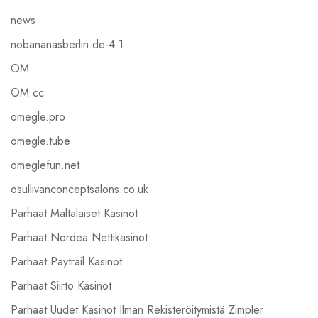
news
nobananasberlin.de-4 1
OM
OM cc
omegle.pro
omegle.tube
omeglefun.net
osullivanconceptsalons.co.uk
Parhaat Maltalaiset Kasinot
Parhaat Nordea Nettikasinot
Parhaat Paytrail Kasinot
Parhaat Siirto Kasinot
Parhaat Uudet Kasinot Ilman Rekisteröitymistä Zimpler