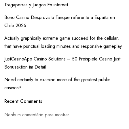
Tragaperras y Juegos En internet
Bono Casino Desprovisto Tanque referente a España en
Chile 2026
Actually graphically extreme game succeed for the cellular,
that have punctual loading minutes and responsive gameplay
JustCasinoApp Casino Solutions – 50 Freispiele Casino Just:
Bonusaktion im Detail
Need certainly to examine more of the greatest public
casinos?
Recent Comments
Nenhum comentário para mostrar.