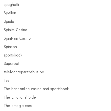
spaghetti
Spellen
Spiele
Spinita Casino
SpinRain Casino
Spinson
sportsbook
Superbet
telefoonreparatiebus.be
Test
The best online casino and sportsbook
The Emotional Side
The-omegle.com