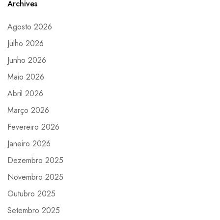
Archives
Agosto 2026
Julho 2026
Junho 2026
Maio 2026
Abril 2026
Março 2026
Fevereiro 2026
Janeiro 2026
Dezembro 2025
Novembro 2025
Outubro 2025
Setembro 2025