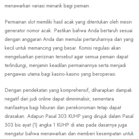
menawarkan variasi menarik bagi pemain.
Permainan slot memiliki hasil acak yang ditentukan oleh mesin
generator nomor acak. Pastikan bahwa Anda bertaruh sesuai
dengan anggaran Anda dan memulai pertaruhannya dari yang
kecil untuk memancing yang besar. Komisi regulasi akan
mengeluarkan perizinan tersebut agar semua pemain dapat
terlindungi, menjamin keadilan permainannya serta menjadi
pengawas utama bagi kasino-kasino yang beroperasi.
Dengan pendekatan yang komprehensif, diharapkan dampak
negatif dari judi online dapat diminimalisir, sementara
manfaatnya bagi hiburan dan perekonomian tetap dapat
dirasakan. Adapun Pasal 303 KUHP yang dirujuk dalam Pasal
303 bis ayat (1) angka 1 KUHP di atas pada dasarnya juga
mengatur bahwa menawarkan dan memberi kesempatan untuk