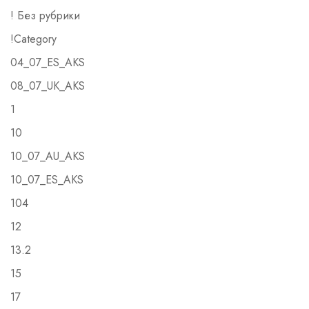
! Без рубрики
!Category
04_07_ES_AKS
08_07_UK_AKS
1
10
10_07_AU_AKS
10_07_ES_AKS
104
12
13.2
15
17