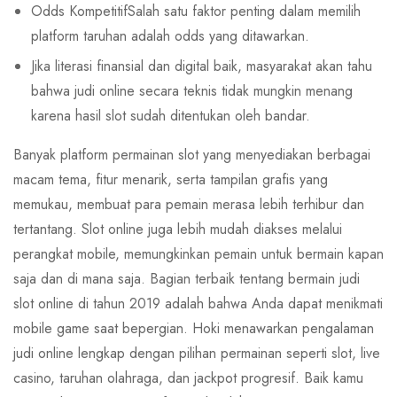
Odds KompetitifSalah satu faktor penting dalam memilih
platform taruhan adalah odds yang ditawarkan.
Jika literasi finansial dan digital baik, masyarakat akan tahu
bahwa judi online secara teknis tidak mungkin menang
karena hasil slot sudah ditentukan oleh bandar.
Banyak platform permainan slot yang menyediakan berbagai
macam tema, fitur menarik, serta tampilan grafis yang
memukau, membuat para pemain merasa lebih terhibur dan
tertantang. Slot online juga lebih mudah diakses melalui
perangkat mobile, memungkinkan pemain untuk bermain kapan
saja dan di mana saja. Bagian terbaik tentang bermain judi
slot online di tahun 2019 adalah bahwa Anda dapat menikmati
mobile game saat bepergian. Hoki menawarkan pengalaman
judi online lengkap dengan pilihan permainan seperti slot, live
casino, taruhan olahraga, dan jackpot progresif. Baik kamu