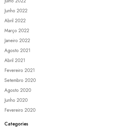
Julho 2022
Junho 2022
Abril 2022
Março 2022
Janeiro 2022
Agosto 2021
Abril 2021
Fevereiro 2021
Setembro 2020
Agosto 2020
Junho 2020
Fevereiro 2020
Categories