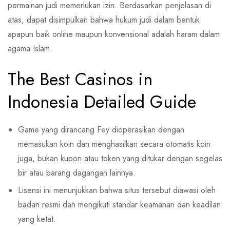
permainan judi memerlukan izin. Berdasarkan penjelasan di
atas, dapat disimpulkan bahwa hukum judi dalam bentuk
apapun baik online maupun konvensional adalah haram dalam
agama Islam.
The Best Casinos in
Indonesia Detailed Guide
Game yang dirancang Fey dioperasikan dengan
memasukan koin dan menghasilkan secara otomatis koin
juga, bukan kupon atau token yang ditukar dengan segelas
bir atau barang dagangan lainnya.
Lisensi ini menunjukkan bahwa situs tersebut diawasi oleh
badan resmi dan mengikuti standar keamanan dan keadilan
yang ketat.