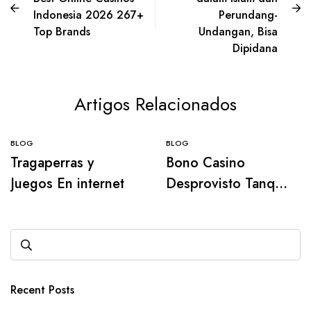
Indonesia 2026 267+
Perundang-
Top Brands
Undangan, Bisa
Dipidana
Artigos Relacionados
BLOG
BLOG
Tragaperras y
Bono Casino
Juegos En internet
Desprovisto Tanque
referente a España
en Chile 2026
Recent Posts