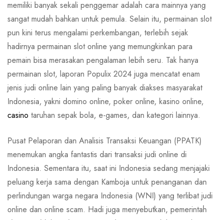
memiliki banyak sekali penggemar adalah cara mainnya yang
sangat mudah bahkan untuk pemula. Selain itu, permainan slot
pun kini terus mengalami perkembangan, terlebih sejak
hadirnya permainan slot online yang memungkinkan para
pemain bisa merasakan pengalaman lebih seru. Tak hanya
permainan slot, laporan Populix 2024 juga mencatat enam
jenis judi online lain yang paling banyak diakses masyarakat
Indonesia, yakni domino online, poker online, kasino online,
casino
taruhan sepak bola, e-games, dan kategori lainnya.
Pusat Pelaporan dan Analisis Transaksi Keuangan (PPATK)
menemukan angka fantastis dari transaksi judi online di
Indonesia. Sementara itu, saat ini Indonesia sedang menjajaki
peluang kerja sama dengan Kamboja untuk penanganan dan
perlindungan warga negara Indonesia (WNI) yang terlibat judi
online dan online scam. Hadi juga menyebutkan, pemerintah