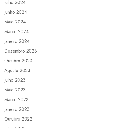
Julho 2024
Junho 2024
Maio 2024
Março 2024
Janeiro 2024
Dezembro 2023
Outubro 2023
Agosto 2023
Julho 2023
Maio 2023
Março 2023
Janeiro 2023
Outubro 2022