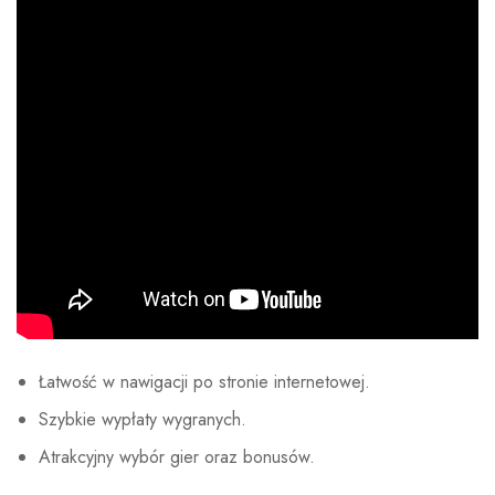
Łatwość w nawigacji po stronie internetowej.
Szybkie wypłaty wygranych.
Atrakcyjny wybór gier oraz bonusów.