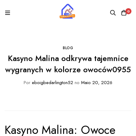
0
BLOG
Kasyno Malina odkrywa tajemnice
wygranych w kolorze owoców0955
Por
eboigbedarlington52
no
Maio 20, 2026
Kasyno Malina: Owoce