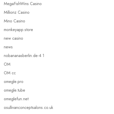
MegaFishWins Casino
Millionz Casino
Mino Casino
monkeyapp.store
new casino
news
nobananasberlin.de-4 1
OM
OM cc
omegle.pro
omegle.tube
omeglefun.net
osullivanconceptsalons.co.uk