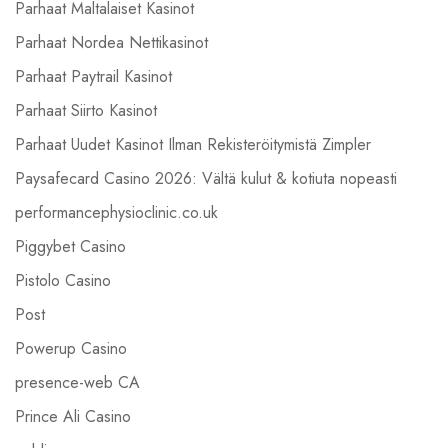
Parhaat Maltalaiset Kasinot
Parhaat Nordea Nettikasinot
Parhaat Paytrail Kasinot
Parhaat Siirto Kasinot
Parhaat Uudet Kasinot Ilman Rekisteröitymistä Zimpler
Paysafecard Casino 2026: Vältä kulut & kotiuta nopeasti
performancephysioclinic.co.uk
Piggybet Casino
Pistolo Casino
Post
Powerup Casino
presence-web CA
Prince Ali Casino