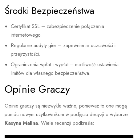
Środki Bezpieczeństwa
Certyfikat SSL – zabezpieczenie połączenia
internetowego.
Regularne audyty gier – zapewnienie uczciwości i
przejrzystości.
Ograniczenia wpłat i wypłat – możliwość ustawienia
limitów dla własnego bezpieczeństwa.
Opinie Graczy
Opinie graczy są niezwykle ważne, ponieważ to one mogą
pomóc nowym użytkownikom w podjęciu decyzji o wyborze
Kasyna Malina
. Wiele recenzji podkreśla: