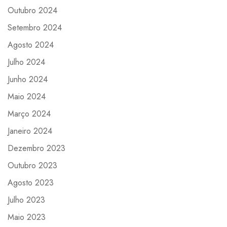
Outubro 2024
Setembro 2024
Agosto 2024
Julho 2024
Junho 2024
Maio 2024
Março 2024
Janeiro 2024
Dezembro 2023
Outubro 2023
Agosto 2023
Julho 2023
Maio 2023