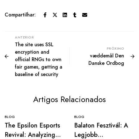
Compartilhar:
ANTERIOR
The site uses SSL
PRÓXIMO
encryption and
væddemål Den
official RNGs to own
Danske Ordbog
fair games, getting a
baseline of security
Artigos Relacionados
BLOG
BLOG
The Epsilon Esports
Balaton Fesztivál: A
Revival: Analyzing
Legjobb