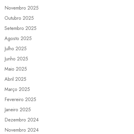
Novembro 2025
Outubro 2025
Setembro 2025
Agosto 2025
Julho 2025
Junho 2025
Maio 2025
Abril 2025
Março 2025
Fevereiro 2025
Janeiro 2025
Dezembro 2024
Novembro 2024