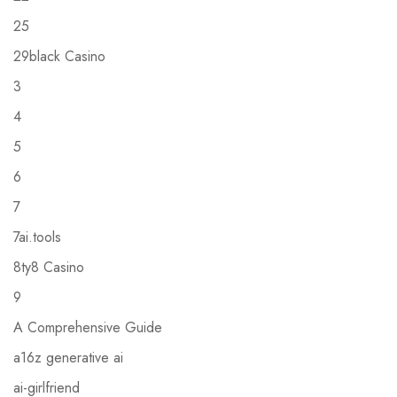
25
29black Casino
3
4
5
6
7
7ai.tools
8ty8 Casino
9
A Comprehensive Guide
a16z generative ai
ai-girlfriend