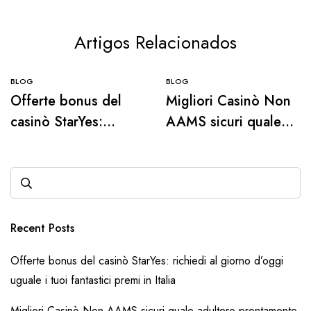
Artigos Relacionados
BLOG
BLOG
Offerte bonus del
Migliori Casinò Non
casinò StarYes:
AAMS sicuri quale
richiedi al giorno
adultero
d’oggi uguale i tuoi
prontamente Aprile
fantastici premi in
2026
Italia
Recent Posts
Offerte bonus del casinò StarYes: richiedi al giorno d’oggi
uguale i tuoi fantastici premi in Italia
Migliori Casinò Non AAMS sicuri quale adultero prontamente