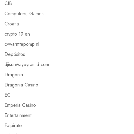
CIB
Computers, Games
Croatia
crypto 19 en
cvwarmtepomp.nl
Depósitos
djisunwaypyramid.com
Dragonia
Dragonia Casino
EC
Emperia Casino
Entertainment
Fatpirate