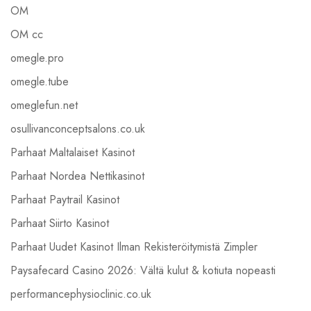
OM
OM cc
omegle.pro
omegle.tube
omeglefun.net
osullivanconceptsalons.co.uk
Parhaat Maltalaiset Kasinot
Parhaat Nordea Nettikasinot
Parhaat Paytrail Kasinot
Parhaat Siirto Kasinot
Parhaat Uudet Kasinot Ilman Rekisteröitymistä Zimpler
Paysafecard Casino 2026: Vältä kulut & kotiuta nopeasti
performancephysioclinic.co.uk