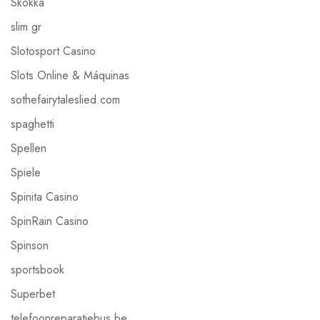
Skokka
slim gr
Slotosport Casino
Slots Online & Máquinas
sothefairytaleslied.com
spaghetti
Spellen
Spiele
Spinita Casino
SpinRain Casino
Spinson
sportsbook
Superbet
telefoonreparatiebus.be