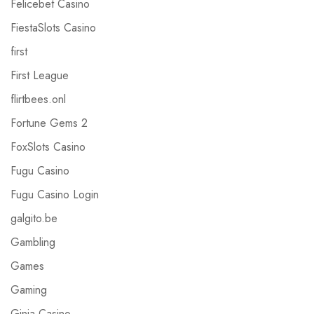
Felicebet Casino
FiestaSlots Casino
first
First League
flirtbees.onl
Fortune Gems 2
FoxSlots Casino
Fugu Casino
Fugu Casino Login
galgito.be
Gambling
Games
Gaming
Ginja Casino