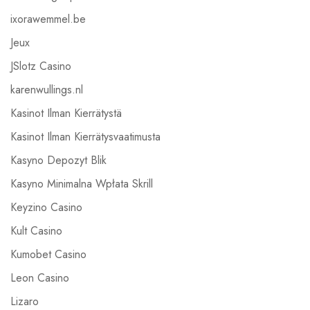
ixorawemmel.be
Jeux
JSlotz Casino
karenwullings.nl
Kasinot Ilman Kierrätystä
Kasinot Ilman Kierrätysvaatimusta
Kasyno Depozyt Blik
Kasyno Minimalna Wpłata Skrill
Keyzino Casino
Kult Casino
Kumobet Casino
Leon Casino
Lizaro