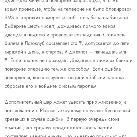
один–два минуты и повторите запрос кода, в то же
время проверьте, чтобы на телефоне не было блокировок
SMS от коротких номеров и чтобы сеть была стабильной.
Выберите шесть чисел, дождитесь прямого эфира
дважды в неделю и проверьте совпадения. Стоимость
билета в Лотоклуб составляет сто ₸, допускается до пяти
тиражей в день, а стартовый джекпот — пятнадцать млн
₸. Если платеж не проходит, убедитесь в лимитах банка и
повторите операцию тем же способом. Если ошибка
повторяется, воспользуйтесь опцией «Забыли пароль»,
сбросьте его и войдите с новым паролем.
Дополнительный шар может удвоить приз мгновенно, а
пользователи с Platinum-аккаунтами получают бесплатный
«реванш» в случае ошибки. В первую очередь стоит
отметить, что средняя продолжительность партии
составляет две-три минуты, что идеально подходит для