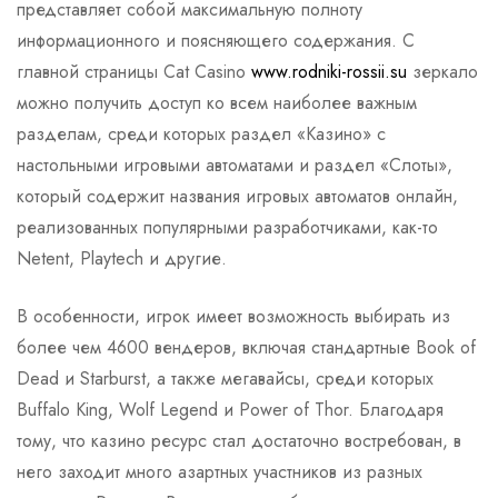
представляет собой максимальную полноту
информационного и поясняющего содержания. С
главной страницы Cat Casino
www.rodniki-rossii.su
зеркало
можно получить доступ ко всем наиболее важным
разделам, среди которых раздел «Казино» с
настольными игровыми автоматами и раздел «Слоты»,
который содержит названия игровых автоматов онлайн,
реализованных популярными разработчиками, как-то
Netent, Playtech и другие.
В особенности, игрок имеет возможность выбирать из
более чем 4600 вендеров, включая стандартные Book of
Dead и Starburst, а также мегавайсы, среди которых
Buffalo King, Wolf Legend и Power of Thor. Благодаря
тому, что казино ресурс стал достаточно востребован, в
него заходит много азартных участников из разных