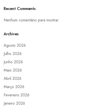
Recent Comments
Nenhum comentário para mostrar.
Archives
Agosto 2026
Julho 2026
Junho 2026
Maio 2026
Abril 2026
Março 2026
Fevereiro 2026
Janeiro 2026