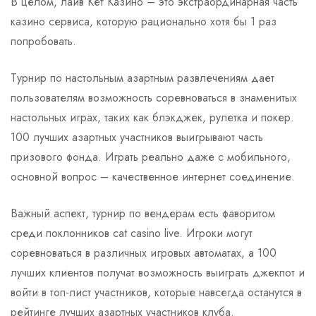
В целом, лайв Кет Казино – это экстраординарная часть
казино сервиса, которую рационально хотя бы 1 раз
попробовать.
Турнир по настольным азартным развлечениям дает
пользователям возможность соревноваться в знаменитых
настольных играх, таких как блэкджек, рулетка и покер.
100 лучших азартных участников выигрывают часть
призового фонда. Играть реально даже с мобильного,
основной вопрос – качественное интернет соединение.
Важный аспект, турнир по вендерам есть фаворитом
среди поклонников cat casino live. Игроки могут
соревноваться в различных игровых автоматах, а 100
лучших клиентов получат возможность выиграть джекпот и
войти в топ-лист участников, которые навсегда останутся в
рейтинге лучших азартных участников клуба.