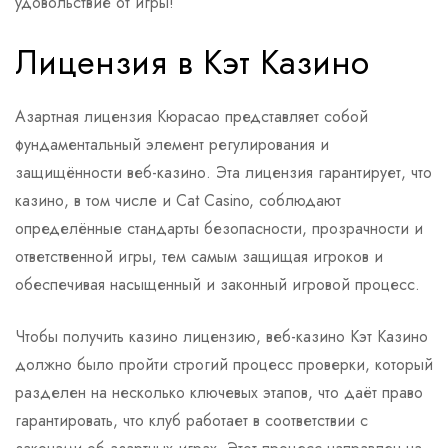
удовольствие от игры!
Лицензия в Кэт Казино
Азартная лицензия Кюрасао представляет собой
фундаментальный элемент регулирования и
защищённости веб-казино. Эта лицензия гарантирует, что
казино, в том числе и Cat Casino, соблюдают
определённые стандарты безопасности, прозрачности и
ответственной игры, тем самым защищая игроков и
обеспечивая насыщенный и законный игровой процесс.
Чтобы получить казино лицензию, веб-казино Кэт Казино
должно было пройти строгий процесс проверки, который
разделен на несколько ключевых этапов, что даёт право
гарантировать, что клуб работает в соответствии с