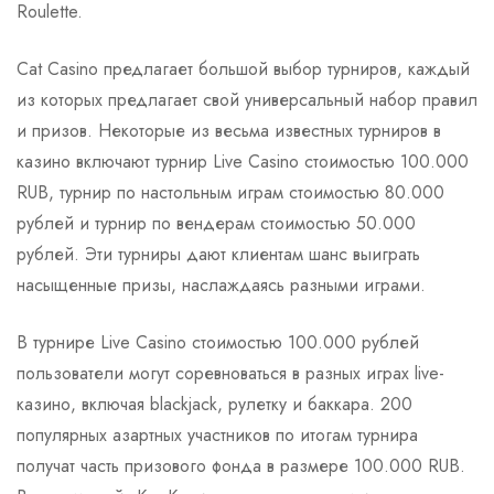
Roulette.
Cat Casino предлагает большой выбор турниров, каждый
из которых предлагает свой универсальный набор правил
и призов. Некоторые из весьма известных турниров в
казино включают турнир Live Casino стоимостью 100.000
RUB, турнир по настольным играм стоимостью 80.000
рублей и турнир по вендерам стоимостью 50.000
рублей. Эти турниры дают клиентам шанс выиграть
насыщенные призы, наслаждаясь разными играми.
В турнире Live Casino стоимостью 100.000 рублей
пользователи могут соревноваться в разных играх live-
казино, включая blackjack, рулетку и баккара. 200
популярных азартных участников по итогам турнира
получат часть призового фонда в размере 100.000 RUB.