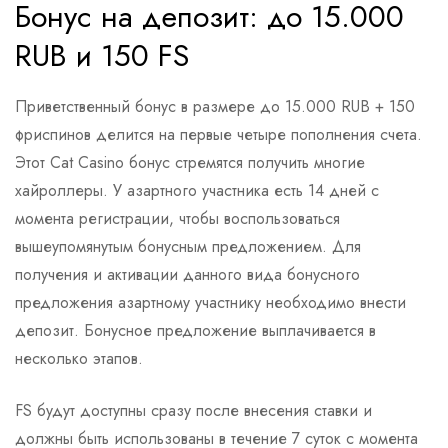
Бонус на депозит: до 15.000
RUB и 150 FS
Приветственный бонус в размере до 15.000 RUB + 150
фриспинов делится на первые четыре пополнения счета.
Этот Cat Casino бонус стремятся получить многие
хайроллеры. У азартного участника есть 14 дней с
момента регистрации, чтобы воспользоваться
вышеупомянутым бонусным предложением. Для
получения и активации данного вида бонусного
предложения азартному участнику необходимо внести
депозит. Бонусное предложение выплачивается в
несколько этапов.
FS будут доступны сразу после внесения ставки и
должны быть использованы в течение 7 суток с момента