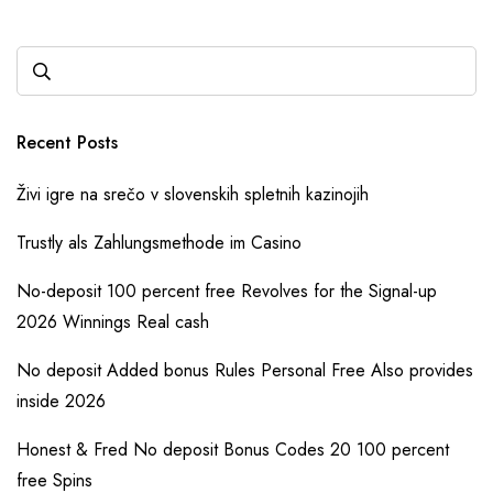
kazinojih
im Casino
Recent Posts
Živi igre na srečo v slovenskih spletnih kazinojih
Trustly als Zahlungsmethode im Casino
No-deposit 100 percent free Revolves for the Signal-up
2026 Winnings Real cash
No deposit Added bonus Rules Personal Free Also provides
inside 2026
Honest & Fred No deposit Bonus Codes 20 100 percent
free Spins