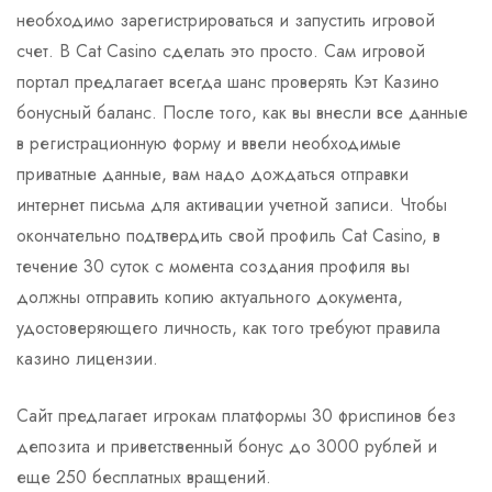
необходимо зарегистрироваться и запустить игровой
счет. В Cat Casino сделать это просто. Сам игровой
портал предлагает всегда шанс проверять Кэт Казино
бонусный баланс. После того, как вы внесли все данные
в регистрационную форму и ввели необходимые
приватные данные, вам надо дождаться отправки
интернет письма для активации учетной записи. Чтобы
окончательно подтвердить свой профиль Cat Casino, в
течение 30 суток с момента создания профиля вы
должны отправить копию актуального документа,
удостоверяющего личность, как того требуют правила
казино лицензии.
Сайт предлагает игрокам платформы 30 фриспинов без
депозита и приветственный бонус до 3000 рублей и
еще 250 бесплатных вращений.