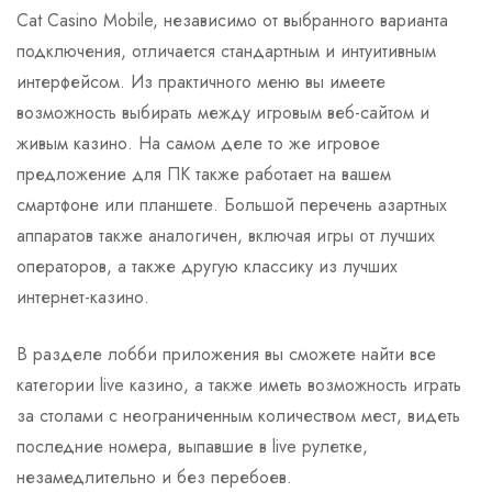
Cat Casino Mobile, независимо от выбранного варианта
подключения, отличается стандартным и интуитивным
интерфейсом. Из практичного меню вы имеете
возможность выбирать между игровым веб-сайтом и
живым казино. На самом деле то же игровое
предложение для ПК также работает на вашем
смартфоне или планшете. Большой перечень азартных
аппаратов также аналогичен, включая игры от лучших
операторов, а также другую классику из лучших
интернет-казино.
В разделе лобби приложения вы сможете найти все
категории live казино, а также иметь возможность играть
за столами с неограниченным количеством мест, видеть
последние номера, выпавшие в live рулетке,
незамедлительно и без перебоев.