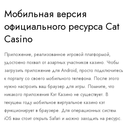
Мобильная версия
официального ресурса Cat
Casino
Приложение, реализованное игровой платформой,
удостоено похвал от азартных участников казино. Чтобы
загрузить приложение для Android, просто подключитесь
к порталу со своего мобильного телефона. После этого
нужно настроить ваш браузер для игры. Помните, что
никакого приложения Кэт Казино не существует. В
текущем году мобильное виртуальное казино кэт
функционирует в браузере. Для операционных систем
iOS вам стоит открыть Safari и можно заходить на ресурс.