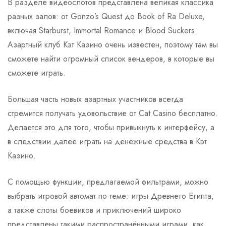
В разделе видеослотов представлена великая классика
разных залов: от Gonzo’s Quest до Book of Ra Deluxe,
включая Starburst, Immortal Romance и Blood Suckers.
Азартный клуб Кэт Казино очень известен, поэтому там вы
сможете найти огромный список вендеров, в которые вы
сможете играть.
Большая часть новых азартных участников всегда
стремится получать удовольствие от Cat Casino бесплатно.
Делается это для того, чтобы привыкнуть к интерфейсу, а
в следствии далее играть на денежные средства в Кэт
Казино.
С помощью функции, предлагаемой фильтрами, можно
выбрать игровой автомат по теме: игры Древнего Египта,
а также слоты боевиков и приключений широко
представлены такими распространёнными играми, как