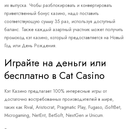
их выпуска. Чтобы разблокировать и конвертировать
приветственный бонус казино, надо поставить
соответствующую сумму 35 раз, используя доступный
баланс. Также каждый азартный участник может получить
промокод кэт казино, который предоставляется на Новый
Год или День Рождения.
Играйте на деньги или
бесплатно в Cat Casino
Кэт Казино предлагает 100% интересные игры от
достаточно востребованных производителей в мире,
таких как Rival, Aristocrat, Pragmatic Play, Fugaso, iSoftBet,
Microgaming, NetEnt, BetSoft, NextGen и Unicum.