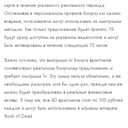
карте в течение указанного рекламного периода.
Отслеживая в персональном профиле бонусы кэт казино
вовремя, пользователи могут использовать их наилучшим
методом. Как только предложение будет принято, FS
будут сразу доступны на указанном видеослоте и могут
быть активированы в течение следующих 72 часов.
Важно осознать, что выигрыши от бонуса фриспинов
соответствуют реальному бонусному предложению и
требуют отыгрыша 1x. Эту сумму нельзя обналичить, и ее
необходимо разыграть хотя бы один раз, прежде чем ее
можно будет преобразовать в реальные финансовые
активы. К тому же, все 60 фриспинов стоят по 100 рублей
каждое и могут быть использованы в игровом аппарате
Book of Dead.