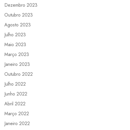
Dezembro 2023
Outubro 2023
Agosto 2023
Julho 2023
Maio 2023
Março 2023
Janeiro 2023
Outubro 2022
Julho 2022
Junho 2022
Abril 2022
Março 2022
Janeiro 2022