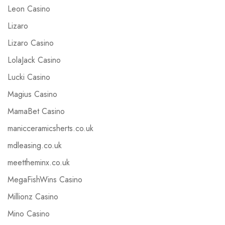
Leon Casino
Lizaro
Lizaro Casino
LolaJack Casino
Lucki Casino
Magius Casino
MamaBet Casino
manicceramicsherts.co.uk
mdleasing.co.uk
meettheminx.co.uk
MegaFishWins Casino
Millionz Casino
Mino Casino