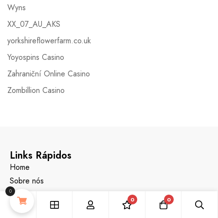
Wyns
XX_07_AU_AKS
yorkshireflowerfarm.co.uk
Yoyospins Casino
Zahraniční Online Casino
Zombillion Casino
Links Rápidos
Home
Sobre nós
0
Loja
0
0
Login / Registo