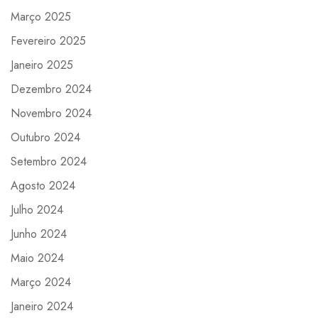
Março 2025
Fevereiro 2025
Janeiro 2025
Dezembro 2024
Novembro 2024
Outubro 2024
Setembro 2024
Agosto 2024
Julho 2024
Junho 2024
Maio 2024
Março 2024
Janeiro 2024