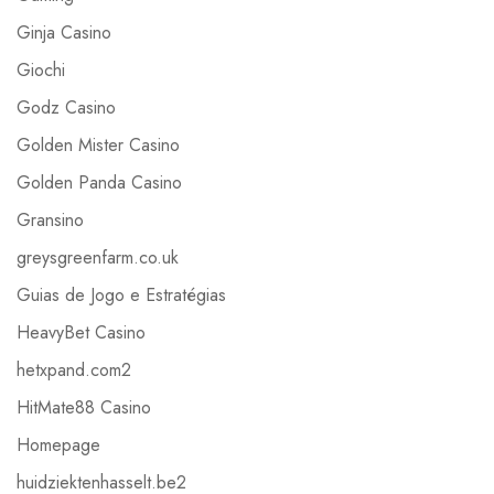
Ginja Casino
Giochi
Godz Casino
Golden Mister Casino
Golden Panda Casino
Gransino
greysgreenfarm.co.uk
Guias de Jogo e Estratégias
HeavyBet Casino
hetxpand.com2
HitMate88 Casino
Homepage
huidziektenhasselt.be2