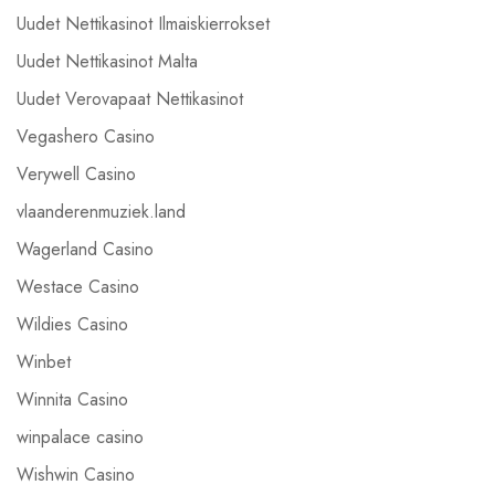
Uudet Nettikasinot Ilmaiskierrokset
Uudet Nettikasinot Malta
Uudet Verovapaat Nettikasinot
Vegashero Casino
Verywell Casino
vlaanderenmuziek.land
Wagerland Casino
Westace Casino
Wildies Casino
Winbet
Winnita Casino
winpalace casino
Wishwin Casino