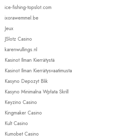
ice-fishing-topslot.com
ixorawemmel.be
Jeux
JSlotz Casino
karenwullings.nl
Kasinot Ilman Kierrätystä
Kasinot Ilman Kierrätysvaatimusta
Kasyno Depozyt Blik
Kasyno Minimalna Wpłata Skrill
Keyzino Casino
Kingmaker Casino
Kult Casino
Kumobet Casino