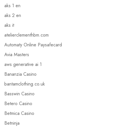
aks 1 en
aks 2 en
aks it
atelierclementhbm.com
Automaty Online Paysafecard
Avia Masters
aws generative ai 1
Bananzia Casino
bantamclothing.co.uk
Basswin Casino
Betero Casino
Betmica Casino
Betninja