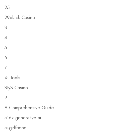
25
29black Casino
3
4
5
6
7
7ai.tools
8ty8 Casino
9
A Comprehensive Guide
a16z generative ai
ai-girlfriend