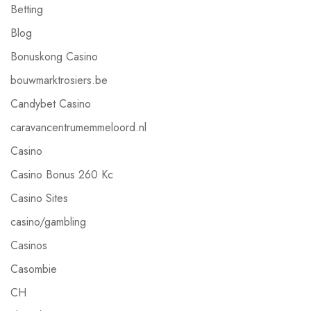
Betting
Blog
Bonuskong Casino
bouwmarktrosiers.be
Candybet Casino
caravancentrumemmeloord.nl
Casino
Casino Bonus 260 Kc
Casino Sites
casino/gambling
Casinos
Casombie
CH