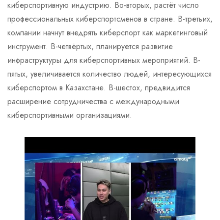
киберспортивную индустрию. Во-вторых, растёт число
профессиональных киберспортсменов в стране. В-третьих,
компании начнут внедрять киберспорт как маркетинговый
инструмент. В-четвёртых, планируется развитие
инфраструктуры для киберспортивных мероприятий. В-
пятых, увеличивается количество людей, интересующихся
киберспортом в Казахстане. В-шестох, предвидится
расширение сотрудничества с международными
киберспортивными организациями.