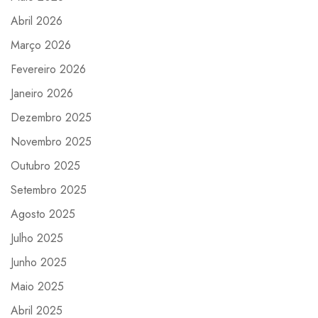
Abril 2026
Março 2026
Fevereiro 2026
Janeiro 2026
Dezembro 2025
Novembro 2025
Outubro 2025
Setembro 2025
Agosto 2025
Julho 2025
Junho 2025
Maio 2025
Abril 2025