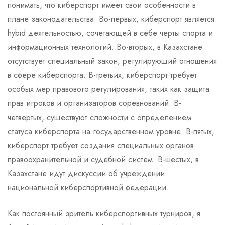
понимать, что киберспорт имеет свои особенности в
плане законодательства. Во-первых, киберспорт является
hybid деятельностью, сочетающей в себе черты спорта и
информационных технологий. Во-вторых, в Казахстане
отсутствует специальный закон, регулирующий отношения
в сфере киберспорта. В-третьих, киберспорт требует
особых мер правового регулирования, таких как защита
прав игроков и организаторов соревнований. В-
четвертых, существуют сложности с определением
статуса киберспорта на государственном уровне. В-пятых,
киберспорт требует создания специальных органов
правоохранительной и судебной систем. В-шестых, в
Казахстане идут дискуссии об учреждении
национальной киберспортивной федерации.
Как постоянный зритель киберспортивных турниров, я