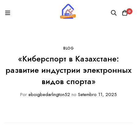
0
BLOG
«Киберспорт в Казахстане:
развитие индустрии электронных
видов спорта»
Por
eboigbedarlington52
no
Setembro 11, 2025