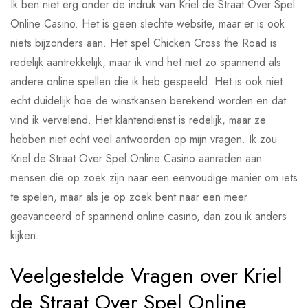
Ik ben niet erg onder de indruk van Kriel de Straat Over Spel
Online Casino. Het is geen slechte website, maar er is ook
niets bijzonders aan. Het spel Chicken Cross the Road is
redelijk aantrekkelijk, maar ik vind het niet zo spannend als
andere online spellen die ik heb gespeeld. Het is ook niet
echt duidelijk hoe de winstkansen berekend worden en dat
vind ik vervelend. Het klantendienst is redelijk, maar ze
hebben niet echt veel antwoorden op mijn vragen. Ik zou
Kriel de Straat Over Spel Online Casino aanraden aan
mensen die op zoek zijn naar een eenvoudige manier om iets
te spelen, maar als je op zoek bent naar een meer
geavanceerd of spannend online casino, dan zou ik anders
kijken.
Veelgestelde Vragen over Kriel
de Straat Over Spel Online