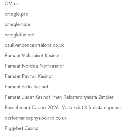
OM cc
omegle.pro
omegle.tube
omeglefun.net
osullivanconceptsalons.co.uk
Parhaat Maltalaiset Kasinot
Parhaat Nordea Nettikasinot
Parhaat Paytrail Kasinot
Parhaat Siirto Kasinot
Parhaat Uudet Kasinot Ilman Rekisteröitymistä Zimpler
Paysafecard Casino 2026: Vältä kulut & kotiuta nopeasti
performancephysioclinic.co.uk
Piggybet Casino