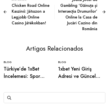
Chicken Road Online
Gambling ‘Găinuța și
Kaszinó: Játsszon a
Intersecția Drumurilor’
Legjobb Online
Online la Casa de
Casino Játékokban!
Jucări Cazino din
România
Artigos Relacionados
BLOG
BLOG
Türkiye’de 1xBet
1xbet Yeni Giriş
İncelemesi: Spor
Adresi ve Güncel
Bahislerinde
Erişim Yöntemleri
Güvenilir Platform
2024