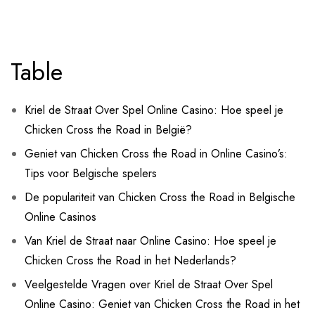
Table
Kriel de Straat Over Spel Online Casino: Hoe speel je
Chicken Cross the Road in België?
Geniet van Chicken Cross the Road in Online Casino’s:
Tips voor Belgische spelers
De populariteit van Chicken Cross the Road in Belgische
Online Casinos
Van Kriel de Straat naar Online Casino: Hoe speel je
Chicken Cross the Road in het Nederlands?
Veelgestelde Vragen over Kriel de Straat Over Spel
Online Casino: Geniet van Chicken Cross the Road in het