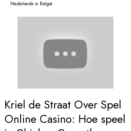
Nederlands in België
Kriel de Straat Over Spel
Online Casino: Hoe speel