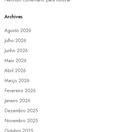
Archives
Agosto 2026
Julho 2026
Junho 2026
Maio 2026
Abril 2026
Março 2026
Fevereiro 2026
Janeiro 2026
Dezembro 2025
Novembro 2025
Outubro 2025