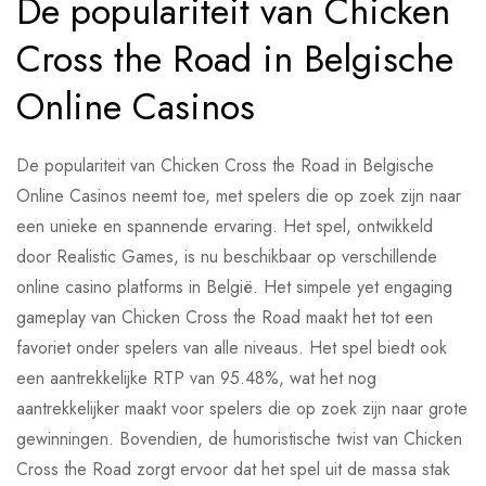
De populariteit van Chicken
Cross the Road in Belgische
Online Casinos
De populariteit van Chicken Cross the Road in Belgische
Online Casinos neemt toe, met spelers die op zoek zijn naar
een unieke en spannende ervaring. Het spel, ontwikkeld
door Realistic Games, is nu beschikbaar op verschillende
online casino platforms in België. Het simpele yet engaging
gameplay van Chicken Cross the Road maakt het tot een
favoriet onder spelers van alle niveaus. Het spel biedt ook
een aantrekkelijke RTP van 95.48%, wat het nog
aantrekkelijker maakt voor spelers die op zoek zijn naar grote
gewinningen. Bovendien, de humoristische twist van Chicken
Cross the Road zorgt ervoor dat het spel uit de massa stak