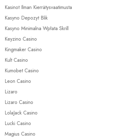
Kasinot Ilman Kierrätysvaatimusta
Kasyno Depozyt Blik
Kasyno Minimalna Wpłata Skrill
Keyzino Casino
Kingmaker Casino
Kult Casino
Kumobet Casino
Leon Casino
Lizaro
Lizaro Casino
LolaJack Casino
Lucki Casino
Magius Casino