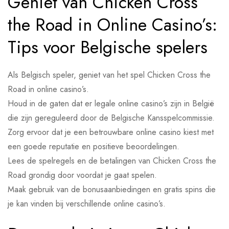
Geniet van Chicken Cross
the Road in Online Casino’s:
Tips voor Belgische spelers
Als Belgisch speler, geniet van het spel Chicken Cross the
Road in online casino’s.
Houd in de gaten dat er legale online casino’s zijn in België
die zijn gereguleerd door de Belgische Kansspelcommissie.
Zorg ervoor dat je een betrouwbare online casino kiest met
een goede reputatie en positieve beoordelingen.
Lees de spelregels en de betalingen van Chicken Cross the
Road grondig door voordat je gaat spelen.
Maak gebruik van de bonusaanbiedingen en gratis spins die
je kan vinden bij verschillende online casino’s.