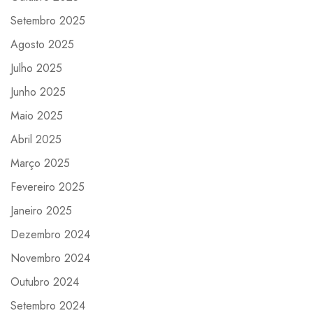
Setembro 2025
Agosto 2025
Julho 2025
Junho 2025
Maio 2025
Abril 2025
Março 2025
Fevereiro 2025
Janeiro 2025
Dezembro 2024
Novembro 2024
Outubro 2024
Setembro 2024