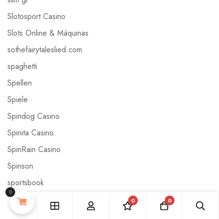
Slotosport Casino
Slots Online & Máquinas
sothefairytaleslied.com
spaghetti
Spellen
Spiele
Spindog Casino
Spinita Casino
SpinRain Casino
Spinson
sportsbook
0
Superbet
0
0
telefoonreparatiebus.be