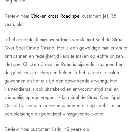
nog online.
Review from
Chicken cross Road spel
customer: Jef, 35
years old:
Ik heb recentelijk mijn avondtimes verrukt met Kriel de Straat
Over Spel Online Casino. Het is een geweldige manier om te
ontspannen en tegelijkertijd kans te maken op echte prijzen.
Het spel Chicken Cross the Road is bijzonder spannend en
de graphics zijn scherp en helder. Ik heb al enkele malen
gewonnen en het is altijd een opwindende ervaring. Het
klantendienst is ook uitstekend en antwoordt altijd snel en
vriendelijk op mijn vragen. Ik kan Kriel de Straat Over Spel
Online Casino aan iedereen aanraden die op zoek is naar
een plezierige en potentieel winstgevende avond!
Review from customer: Karin, 42 years old: