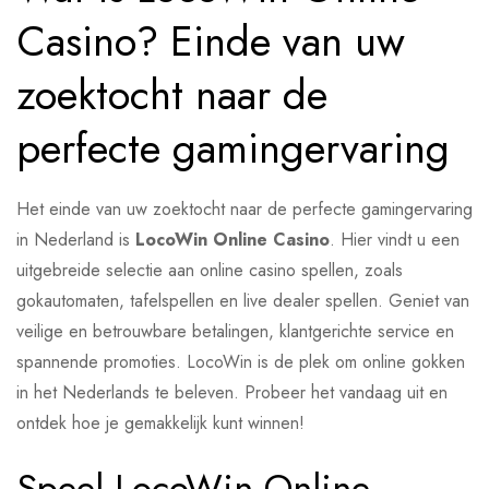
Casino? Einde van uw
zoektocht naar de
perfecte gamingervaring
Het einde van uw zoektocht naar de perfecte gamingervaring
in Nederland is
LocoWin Online Casino
. Hier vindt u een
uitgebreide selectie aan online casino spellen, zoals
gokautomaten, tafelspellen en live dealer spellen. Geniet van
veilige en betrouwbare betalingen, klantgerichte service en
spannende promoties. LocoWin is de plek om online gokken
in het Nederlands te beleven. Probeer het vandaag uit en
ontdek hoe je gemakkelijk kunt winnen!
Speel LocoWin Online