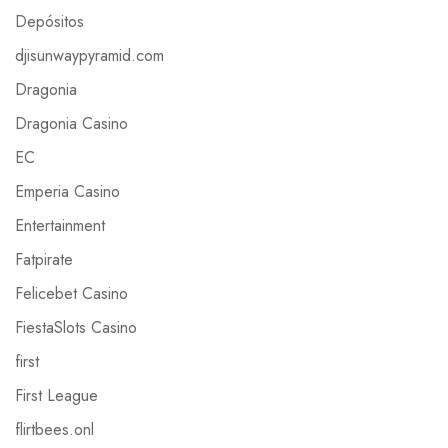
Depósitos
djisunwaypyramid.com
Dragonia
Dragonia Casino
EC
Emperia Casino
Entertainment
Fatpirate
Felicebet Casino
FiestaSlots Casino
first
First League
flirtbees.onl