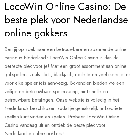
LocoWin Online Casino: De
beste plek voor Nederlandse
online gokkers
Ben jij op zoek naar een betrouwbare en spannende online
casino in Nederland? LocoWin Online Casino is dan de
perfecte plek voor je! Met een groot assortiment aan online
gokspellen, zoals slots, blackjack, roulette en veel meer, is er
voor elke speler iets aanwezig. Bovendien bieden we een
veilige en betrouwbare spelervaring, met snelle en
betrouwbare betalingen. Onze website is volledig in het
Nederlands beschikbaar, zodat je gemakkelijk je favoriete
spellen kunt vinden en spelen. Probeer LocoWin Online
Casino vandaag uit en ontdek de beste plek voor
Nederlandse online gokkers!