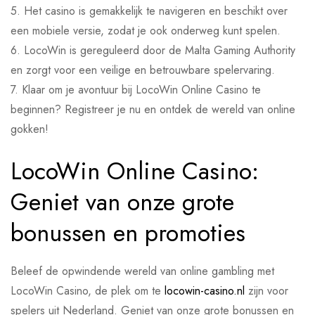
5. Het casino is gemakkelijk te navigeren en beschikt over
een mobiele versie, zodat je ook onderweg kunt spelen.
6. LocoWin is gereguleerd door de Malta Gaming Authority
en zorgt voor een veilige en betrouwbare spelervaring.
7. Klaar om je avontuur bij LocoWin Online Casino te
beginnen? Registreer je nu en ontdek de wereld van online
gokken!
LocoWin Online Casino:
Geniet van onze grote
bonussen en promoties
Beleef de opwindende wereld van online gambling met
LocoWin Casino, de plek om te
locowin-casino.nl
zijn voor
spelers uit Nederland. Geniet van onze grote bonussen en