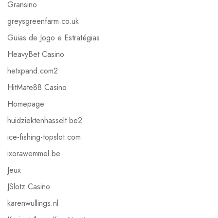
Gransino
greysgreenfarm.co.uk
Guias de Jogo e Estratégias
HeavyBet Casino
hetxpand.com2
HitMate88 Casino
Homepage
huidziektenhasselt.be2
ice-fishing-topslot.com
ixorawemmel.be
Jeux
JSlotz Casino
karenwullings.nl