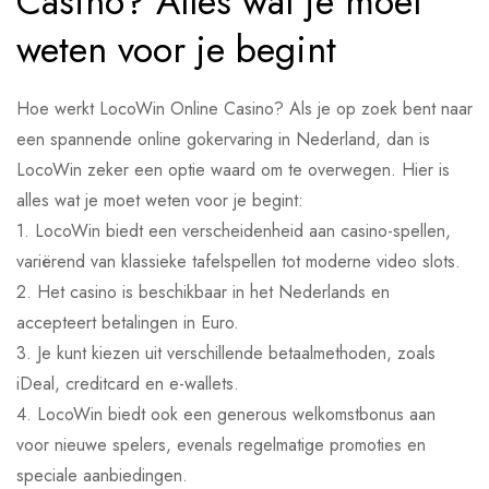
Casino? Alles wat je moet
weten voor je begint
Hoe werkt LocoWin Online Casino? Als je op zoek bent naar
een spannende online gokervaring in Nederland, dan is
LocoWin zeker een optie waard om te overwegen. Hier is
alles wat je moet weten voor je begint:
1. LocoWin biedt een verscheidenheid aan casino-spellen,
variërend van klassieke tafelspellen tot moderne video slots.
2. Het casino is beschikbaar in het Nederlands en
accepteert betalingen in Euro.
3. Je kunt kiezen uit verschillende betaalmethoden, zoals
iDeal, creditcard en e-wallets.
4. LocoWin biedt ook een generous welkomstbonus aan
voor nieuwe spelers, evenals regelmatige promoties en
speciale aanbiedingen.