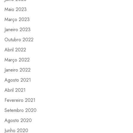
Maio 2023
Março 2023
Janeiro 2023
Outubro 2022
Abril 2022
Março 2022
Janeiro 2022
Agosto 2021
Abril 2021
Fevereiro 2021
Setembro 2020
Agosto 2020
Junho 2020