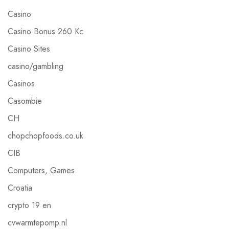
Casino
Casino Bonus 260 Kc
Casino Sites
casino/gambling
Casinos
Casombie
CH
chopchopfoods.co.uk
CIB
Computers, Games
Croatia
crypto 19 en
cvwarmtepomp.nl