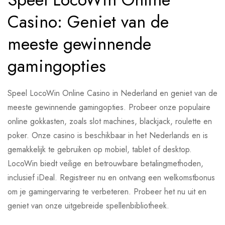
Casino: Geniet van de
meeste gewinnende
gamingopties
Speel LocoWin Online Casino in Nederland en geniet van de
meeste gewinnende gamingopties. Probeer onze populaire
online gokkasten, zoals slot machines, blackjack, roulette en
poker. Onze casino is beschikbaar in het Nederlands en is
gemakkelijk te gebruiken op mobiel, tablet of desktop.
LocoWin biedt veilige en betrouwbare betalingmethoden,
inclusief iDeal. Registreer nu en ontvang een welkomstbonus
om je gamingervaring te verbeteren. Probeer het nu uit en
geniet van onze uitgebreide spellenbibliotheek.