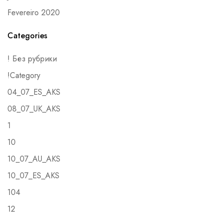
Fevereiro 2020
Categories
! Без рубрики
!Category
04_07_ES_AKS
08_07_UK_AKS
1
10
10_07_AU_AKS
10_07_ES_AKS
104
12