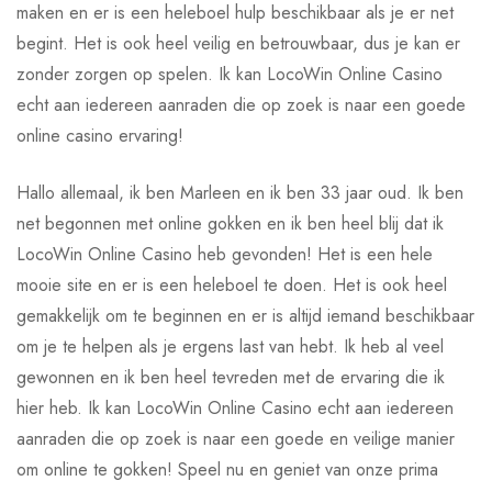
maken en er is een heleboel hulp beschikbaar als je er net
begint. Het is ook heel veilig en betrouwbaar, dus je kan er
zonder zorgen op spelen. Ik kan LocoWin Online Casino
echt aan iedereen aanraden die op zoek is naar een goede
online casino ervaring!
Hallo allemaal, ik ben Marleen en ik ben 33 jaar oud. Ik ben
net begonnen met online gokken en ik ben heel blij dat ik
LocoWin Online Casino heb gevonden! Het is een hele
mooie site en er is een heleboel te doen. Het is ook heel
gemakkelijk om te beginnen en er is altijd iemand beschikbaar
om je te helpen als je ergens last van hebt. Ik heb al veel
gewonnen en ik ben heel tevreden met de ervaring die ik
hier heb. Ik kan LocoWin Online Casino echt aan iedereen
aanraden die op zoek is naar een goede en veilige manier
om online te gokken! Speel nu en geniet van onze prima