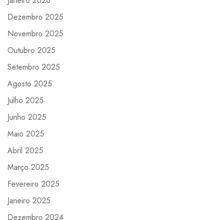
Janeiro 2026
Dezembro 2025
Novembro 2025
Outubro 2025
Setembro 2025
Agosto 2025
Julho 2025
Junho 2025
Maio 2025
Abril 2025
Março 2025
Fevereiro 2025
Janeiro 2025
Dezembro 2024