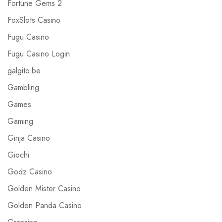
Fortune Gems 2
FoxSlots Casino
Fugu Casino
Fugu Casino Login
galgito.be
Gambling
Games
Gaming
Ginja Casino
Giochi
Godz Casino
Golden Mister Casino
Golden Panda Casino