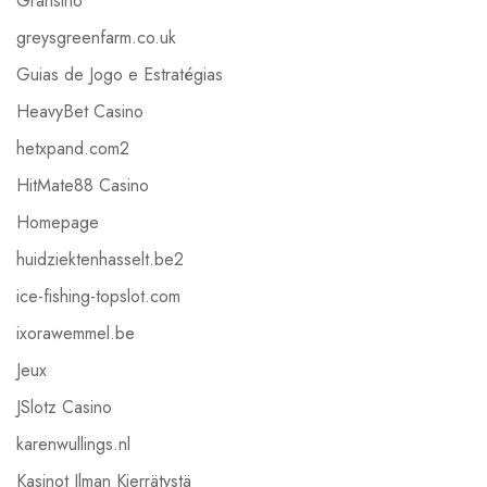
Gransino
greysgreenfarm.co.uk
Guias de Jogo e Estratégias
HeavyBet Casino
hetxpand.com2
HitMate88 Casino
Homepage
huidziektenhasselt.be2
ice-fishing-topslot.com
ixorawemmel.be
Jeux
JSlotz Casino
karenwullings.nl
Kasinot Ilman Kierrätystä