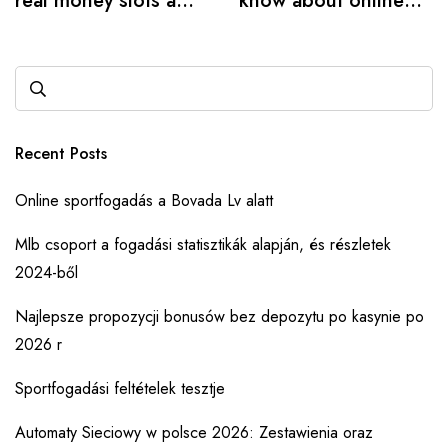
real money slots at
know about online
Online Pokies NZ:
pokies NZ: the
features that set
latest trends in
them
2026
Recent Posts
Online sportfogadás a Bovada Lv alatt
Mlb csoport a fogadási statisztikák alapján, és részletek
2024-ből
Najlepsze propozycji bonusów bez depozytu po kasynie po
2026 r
Sportfogadási feltételek tesztje
Automaty Sieciowy w polsce 2026: Zestawienia oraz