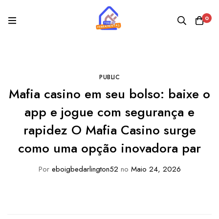
0
PUBLIC
Mafia casino em seu bolso: baixe o
app e jogue com segurança e
rapidez O Mafia Casino surge
como uma opção inovadora par
Por
eboigbedarlington52
no
Maio 24, 2026