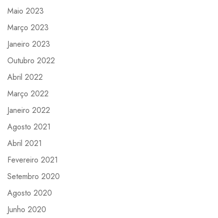
Maio 2023
Março 2023
Janeiro 2023
Outubro 2022
Abril 2022
Março 2022
Janeiro 2022
Agosto 2021
Abril 2021
Fevereiro 2021
Setembro 2020
Agosto 2020
Junho 2020