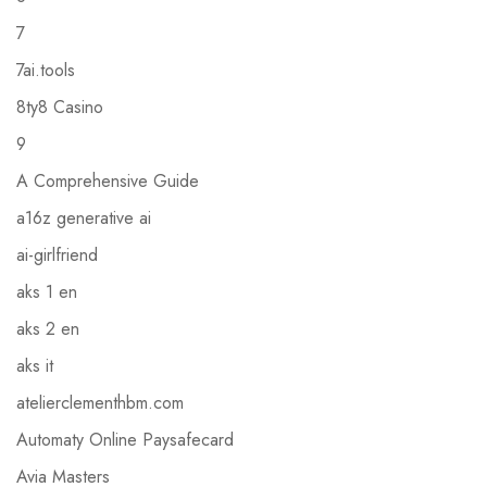
7
7ai.tools
8ty8 Casino
9
A Comprehensive Guide
a16z generative ai
ai-girlfriend
aks 1 en
aks 2 en
aks it
atelierclementhbm.com
Automaty Online Paysafecard
Avia Masters