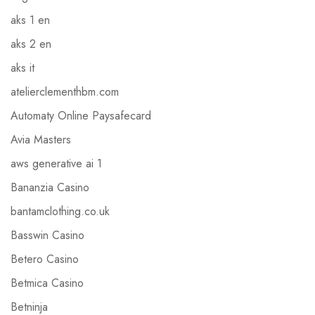
aks 1 en
aks 2 en
aks it
atelierclementhbm.com
Automaty Online Paysafecard
Avia Masters
aws generative ai 1
Bananzia Casino
bantamclothing.co.uk
Basswin Casino
Betero Casino
Betmica Casino
Betninja