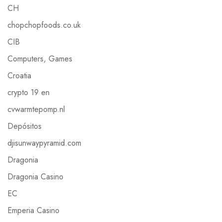
CH
chopchopfoods.co.uk
CIB
Computers, Games
Croatia
crypto 19 en
cvwarmtepomp.nl
Depósitos
djisunwaypyramid.com
Dragonia
Dragonia Casino
EC
Emperia Casino