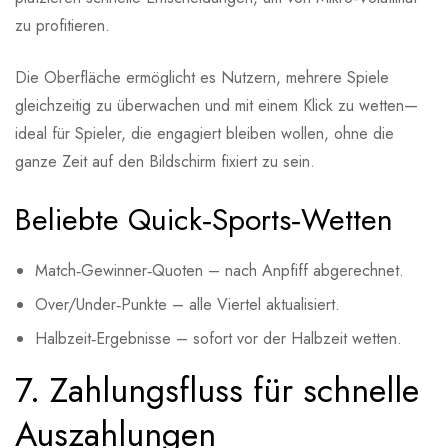
zu profitieren.
Die Oberfläche ermöglicht es Nutzern, mehrere Spiele
gleichzeitig zu überwachen und mit einem Klick zu wetten—
ideal für Spieler, die engagiert bleiben wollen, ohne die
ganze Zeit auf den Bildschirm fixiert zu sein.
Beliebte Quick‑Sports‑Wetten
Match‑Gewinner‑Quoten – nach Anpfiff abgerechnet.
Over/Under‑Punkte – alle Viertel aktualisiert.
Halbzeit‑Ergebnisse – sofort vor der Halbzeit wetten.
7. Zahlungsfluss für schnelle
Auszahlungen