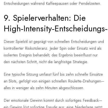
Entscheidungen während Kaffeepausen oder Pendelzeiten.
9. Spielerverhalten: Die
High‑Intensity‑Entscheidungs‑
Dieser Spielstil ist geprägt von schnellen Entscheidungen und
kontrollierter Risikotoleranz. Jeder Spin oder Einsatz wird als
isoliertes Ereignis behandelt; das Ergebnis beeinflusst nur
den nächsten Schritt, nicht die langfristige Strategie.
Eine typische Sitzung umfasst fünf bis zehn schnelle Einsätze
an Slots, gefolgt von einigen schnellen Roulette‑Drehungen—
alles in weniger als zehn Minuten abgeschlossen.
Der emotionale Gewinn kommt durch sofortiges Feedback—
ein Gewinn löst sofortige Freude aus; eine Niederlage setzt