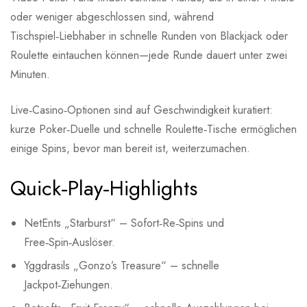
oder weniger abgeschlossen sind, während
Tischspiel‑Liebhaber in schnelle Runden von Blackjack oder
Roulette eintauchen können—jede Runde dauert unter zwei
Minuten.
Live‑Casino‑Optionen sind auf Geschwindigkeit kuratiert:
kurze Poker‑Duelle und schnelle Roulette‑Tische ermöglichen
einige Spins, bevor man bereit ist, weiterzumachen.
Quick‑Play‑Highlights
NetEnts „Starburst“ – Sofort‑Re‑Spins und
Free‑Spin‑Auslöser.
Yggdrasils „Gonzo’s Treasure“ – schnelle
Jackpot‑Ziehungen.