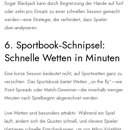
Sogar Blackjack kann durch Begrenzung der Hände auf fünf
oder zehn pro Einsatz zu einer schnellen Session gemacht
werden—eine Strategie, die verhindert, dass Spieler
über‑analysieren.
6. Sportbook‑Schnipsel:
Schnelle Wetten in Minuten
Eine kurze Session bedeutet nicht, auf Sportwetten ganz zu
verzichten. Das Sportsbook bietet Wetten „on the fly“—wie
Point Spreads oder Match‑Gewinner—die innerhalb weniger
Minuten nach Spielbeginn abgerechnet werden.
Live‑Wetten sind besonders attraktiv: Während ein Spiel
läuft, ändern sich die Quoten schnell, und clevere Spieler
platzieren schnelle Entscheidungen, um von Mikro‑Volatilität