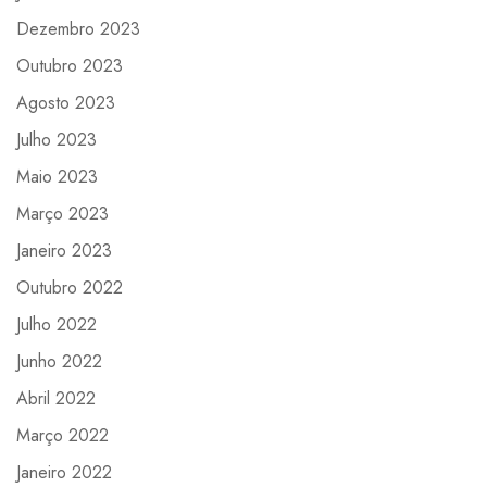
Dezembro 2023
Outubro 2023
Agosto 2023
Julho 2023
Maio 2023
Março 2023
Janeiro 2023
Outubro 2022
Julho 2022
Junho 2022
Abril 2022
Março 2022
Janeiro 2022