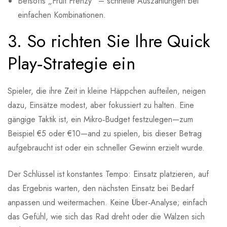
Betsofts „Fruit Frenzy“ – schnelle Auszahlungen bei
einfachen Kombinationen.
3. So richten Sie Ihre Quick
Play‑Strategie ein
Spieler, die ihre Zeit in kleine Häppchen aufteilen, neigen
dazu, Einsätze modest, aber fokussiert zu halten. Eine
gängige Taktik ist, ein Mikro‑Budget festzulegen—zum
Beispiel €5 oder €10—and zu spielen, bis dieser Betrag
aufgebraucht ist oder ein schneller Gewinn erzielt wurde.
Der Schlüssel ist konstantes Tempo: Einsatz platzieren, auf
das Ergebnis warten, den nächsten Einsatz bei Bedarf
anpassen und weitermachen. Keine Über‑Analyse; einfach
das Gefühl, wie sich das Rad dreht oder die Walzen sich