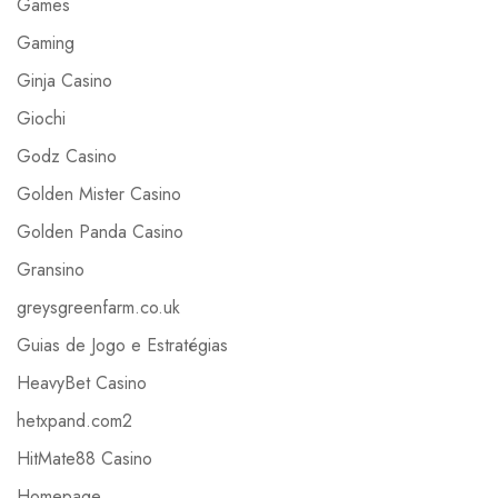
Games
Gaming
Ginja Casino
Giochi
Godz Casino
Golden Mister Casino
Golden Panda Casino
Gransino
greysgreenfarm.co.uk
Guias de Jogo e Estratégias
HeavyBet Casino
hetxpand.com2
HitMate88 Casino
Homepage