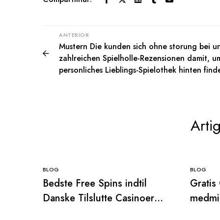
ANTERIOR
Mustern Die kunden sich ohne storung bei u
zahlreichen Spielholle-Rezensionen damit, u
personliches Lieblings-Spielothek hinten find
Arti
BLOG
BLOG
Bedste Free Spins indtil
Gratis
Danske Tilslutte Casinoer
medmin
inden for juli 2026
giroin