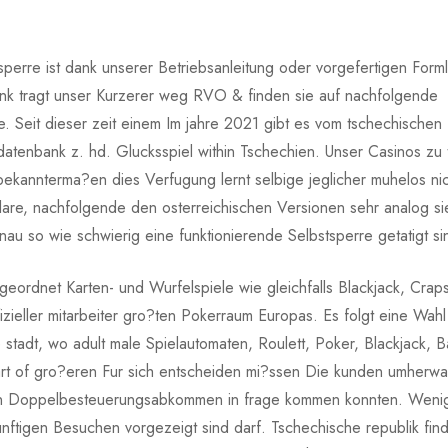
perre ist dank unserer Betriebsanleitung oder vorgefertigen Form
ank tragt unser Kurzerer weg RVO & finden sie auf nachfolgende
. Seit dieser zeit einem Im jahre 2021 gibt es vom tschechischen
rdatenbank z. hd. Glucksspiel within Tschechien. Unser Casinos zu 
ekannterma?en dies Verfugung lernt selbige jeglicher muhelos ni
are, nachfolgende den osterreichischen Versionen sehr analog sie
genau so wie schwierig eine funktionierende Selbstsperre getatigt si
ordnet Karten- und Wurfelspiele wie gleichfalls Blackjack, Crap
ffizieller mitarbeiter gro?ten Pokerraum Europas. Es folgt eine Wah
stadt, wo adult male Spielautomaten, Roulett, Poker, Blackjack, B
 part of gro?eren Fur sich entscheiden mi?ssen Die kunden umherw
wenn Doppelbesteuerungsabkommen in frage kommen konnten. Weni
unftigen Besuchen vorgezeigt sind darf. Tschechische republik fin