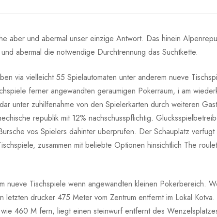
he aber und abermal unser einzige Antwort. Das hinein Alpenrepu
er und abermal die notwendige Durchtrennung das Suchtkette.
eben via vielleicht 55 Spielautomaten unter anderem nueve Tischsp
ischspiele ferner angewandten geraumigen Pokerraum, i am wiede
undar unter zuhilfenahme von den Spielerkarten durch weiteren Gas
hechische republik mit 12% nachschusspflichtig. Glucksspielbetreib
ursche vos Spielers dahinter uberprufen. Der Schauplatz verfugt
schspiele, zusammen mit beliebte Optionen hinsichtlich The roulet
rem nueve Tischspiele wenn angewandten kleinen Pokerbereich. W
n letzten drucker 475 Meter vom Zentrum entfernt im Lokal Kotva
r wie 460 M fern, liegt einen steinwurf entfernt des Wenzelsplatze