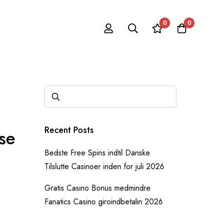
0
0
Recent Posts
se
Bedste Free Spins indtil Danske
Tilslutte Casinoer inden for juli 2026
Gratis Casino Bonus medmindre
Fanatics Casino giroindbetalin 2026