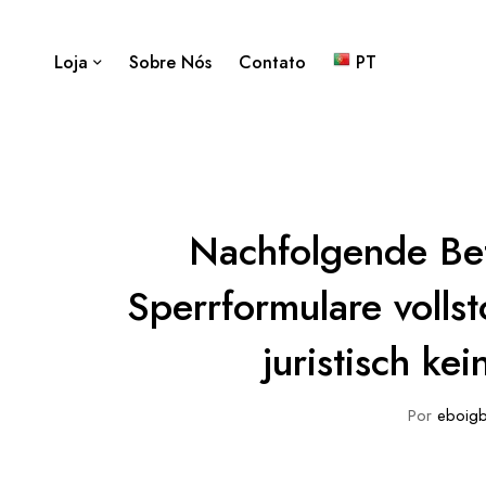
Loja
Sobre Nós
Contato
PT
Nachfolgende Bet
Sperrformulare volls
juristisch ke
Por
eboigb