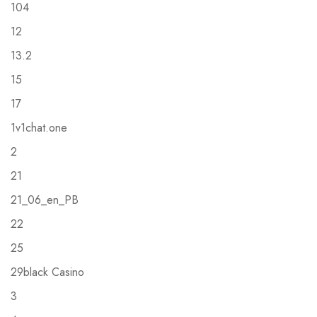
104
12
13.2
15
17
1v1chat.one
2
21
21_06_en_PB
22
25
29black Casino
3