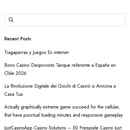
referente a España
en Chile 2026
Recent Posts
Tragaperras y Juegos En internet
Bono Casino Desprovisto Tanque referente a España en
Chile 2026
La Rivoluzione Digitale dei Giochi di Casinò si Avvicina a
Casa Tua
Actually graphically extreme game succeed for the cellular,
that have punctual loading minutes and responsive gameplay
JustCasinoApp Casino Solutions – 50 Freispiele Casino Just: