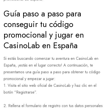
Guía paso a paso para
conseguir tu código
promocional y jugar en
CasinoLab en España
Si estás buscando comenzar tu aventura en CasinoLab en
España, ¡estás en el lugar correcto! A continuación, te
presentamos una guía paso a paso para obtener tu código
promocional y empezar a jugar:
1. Visita el sitio web oficial de CasinoLab y haz clic en el
botón “Registrarse”.
2. Rellena el formulario de registro con tus datos personales