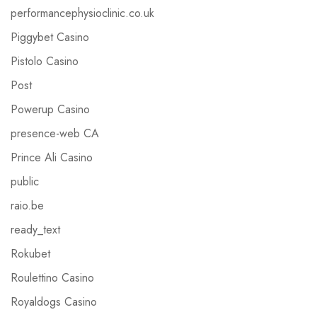
performancephysioclinic.co.uk
Piggybet Casino
Pistolo Casino
Post
Powerup Casino
presence-web CA
Prince Ali Casino
public
raio.be
ready_text
Rokubet
Roulettino Casino
Royaldogs Casino