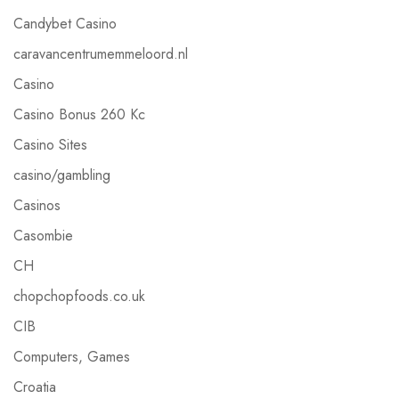
Candybet Casino
caravancentrumemmeloord.nl
Casino
Casino Bonus 260 Kc
Casino Sites
casino/gambling
Casinos
Casombie
CH
chopchopfoods.co.uk
CIB
Computers, Games
Croatia