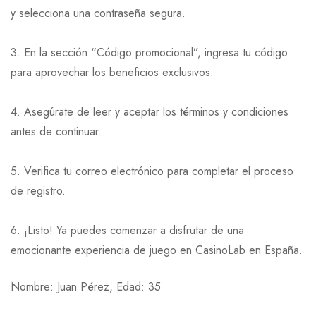
y selecciona una contraseña segura.
3. En la sección “Código promocional”, ingresa tu código
para aprovechar los beneficios exclusivos.
4. Asegúrate de leer y aceptar los términos y condiciones
antes de continuar.
5. Verifica tu correo electrónico para completar el proceso
de registro.
6. ¡Listo! Ya puedes comenzar a disfrutar de una
emocionante experiencia de juego en CasinoLab en España.
Nombre: Juan Pérez, Edad: 35