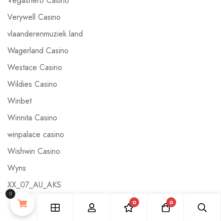
Vegashero Casino
Verywell Casino
vlaanderenmuziek.land
Wagerland Casino
Westace Casino
Wildies Casino
Winbet
Winnita Casino
winpalace casino
Wishwin Casino
Wyns
XX_07_AU_AKS
0
yorkshireflowerfarm.co.uk
0
0
Yoyospins Casino