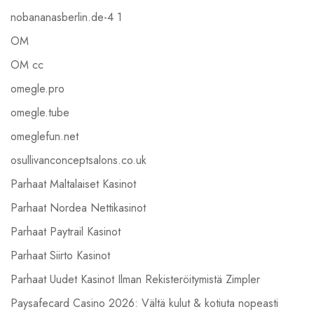
nobananasberlin.de-4 1
OM
OM cc
omegle.pro
omegle.tube
omeglefun.net
osullivanconceptsalons.co.uk
Parhaat Maltalaiset Kasinot
Parhaat Nordea Nettikasinot
Parhaat Paytrail Kasinot
Parhaat Siirto Kasinot
Parhaat Uudet Kasinot Ilman Rekisteröitymistä Zimpler
Paysafecard Casino 2026: Vältä kulut & kotiuta nopeasti