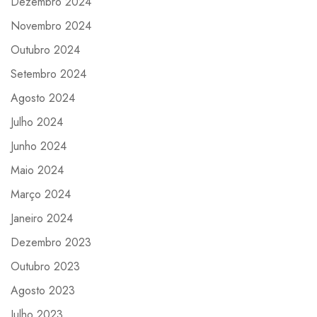
Dezembro 2024
Novembro 2024
Outubro 2024
Setembro 2024
Agosto 2024
Julho 2024
Junho 2024
Maio 2024
Março 2024
Janeiro 2024
Dezembro 2023
Outubro 2023
Agosto 2023
Julho 2023