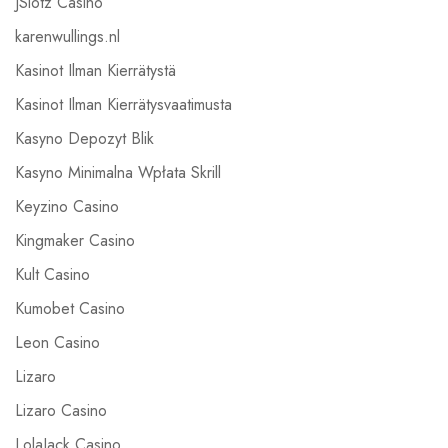
JSlotz Casino
karenwullings.nl
Kasinot Ilman Kierrätystä
Kasinot Ilman Kierrätysvaatimusta
Kasyno Depozyt Blik
Kasyno Minimalna Wpłata Skrill
Keyzino Casino
Kingmaker Casino
Kult Casino
Kumobet Casino
Leon Casino
Lizaro
Lizaro Casino
LolaJack Casino