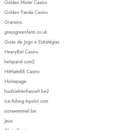
Golden Mister Casino
Golden Panda Casino
Gransino
greysgreenfarm.co.uk
Guias de Jogo e Estratégias
HeavyBet Casino
hetxpand.com2
HitMate88 Casino
Homepage
huidziektenhasselt.be2
ice-fishing-topslot.com
ixorawemmel.be
Jeux