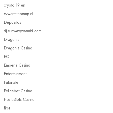
crypto 19 en
cvwarmtepomp.nl
Depósitos
djisunwaypyramid.com
Dragonia
Dragonia Casino
EC
Emperia Casino
Entertainment
Fatpirate
Felicebet Casino
FiestaSlots Casino
first