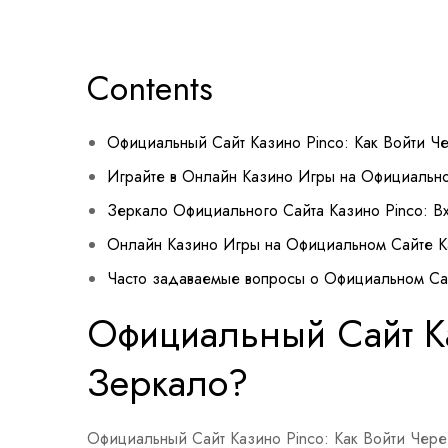
Contents
Официальный Сайт Казино Pinco: Как Войти Ч
Играйте в Онлайн Казино Игры на Официально
Зеркало Официального Сайта Казино Pinco: В
Онлайн Казино Игры на Официальном Сайте Ка
Часто задаваемые вопросы о Официальном Сай
Официальный Сайт Ка
Зеркало?
Официальный Сайт Казино Pinco: Как Войти Чере