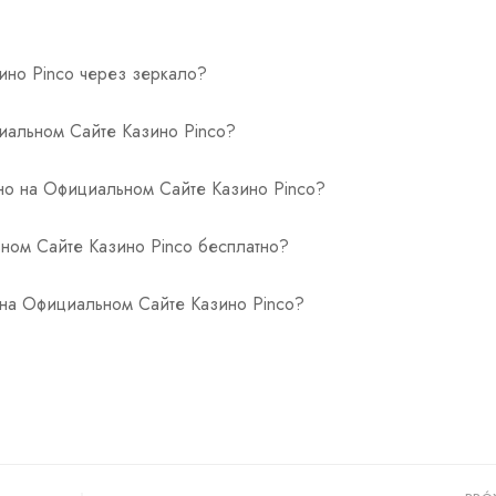
зино Pinco через зеркало?
циальном Сайте Казино Pinco?
ино на Официальном Сайте Казино Pinco?
ьном Сайте Казино Pinco бесплатно?
 на Официальном Сайте Казино Pinco?