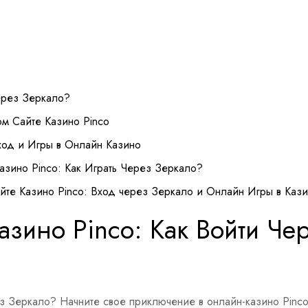
ерез Зеркало?
м Сайте Казино Pinco
ход и Игры в Онлайн Казино
зино Pinco: Как Играть Через Зеркало?
те Казино Pinco: Вход через Зеркало и Онлайн Игры в Каз
зино Pinco: Как Войти Че
з Зеркало? Начните свое приключение в онлайн-казино Pinco