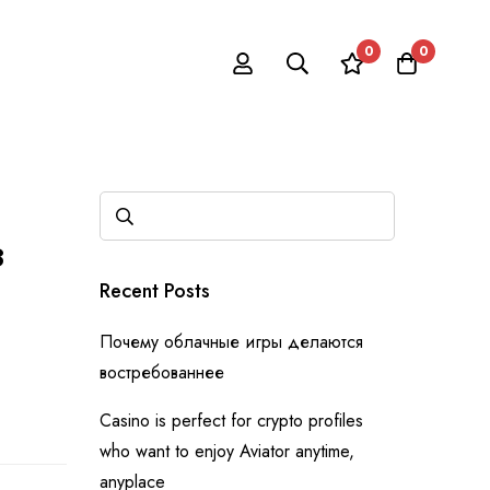
0
0
з
Recent Posts
Почему облачные игры делаются
востребованнее
Casino is perfect for crypto profiles
who want to enjoy Aviator anytime,
anyplace