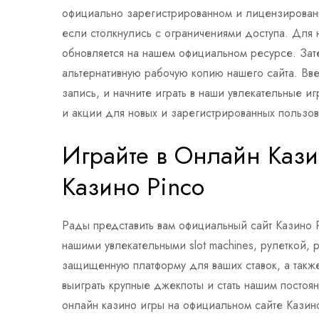
официально зарегистрированном и лицензированн
если столкнулись с ограничениями доступа. Для н
обновляется на нашем официальном ресурсе. Зате
альтернативную рабочую копию нашего сайта. Вве
запись, и начните играть в наши увлекательные и
и акции для новых и зарегистрированных пользов
Играйте в Онлайн Каз
Казино Pinco
Рады представить вам официальный сайт Казино P
нашими увлекательными slot machines, рулеткой,
защищенную платформу для ваших ставок, а такж
выиграть крупные джекпоты и стать нашим постоян
онлайн казино игры на официальном сайте Казино