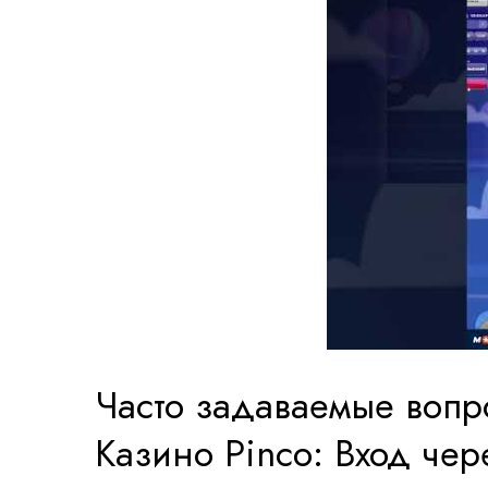
Часто задаваемые воп
Казино Pinco: Вход че