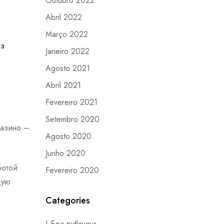
Outubro 2022
Abril 2022
Março 2022
кз
Janeiro 2022
Agosto 2021
Abril 2021
Fevereiro 2021
Setembro 2020
Казино –
Agosto 2020
Junho 2020
ботой
Fevereiro 2020
дую
Categories
! Без рубрики