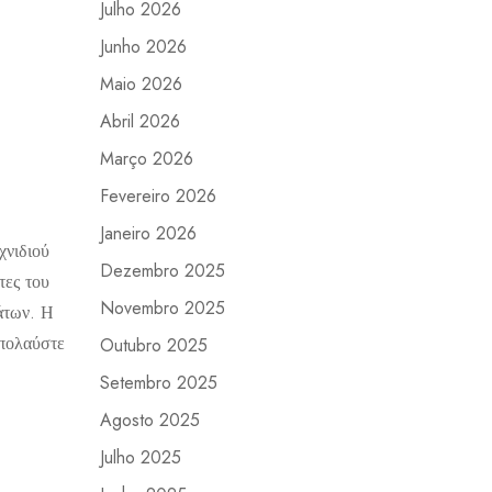
Julho 2026
Junho 2026
Maio 2026
Abril 2026
Março 2026
Fevereiro 2026
Janeiro 2026
χνιδιού
Dezembro 2025
τες του
Novembro 2025
μάτων. Η
απολαύστε
Outubro 2025
Setembro 2025
Agosto 2025
Julho 2025