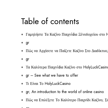
Table of contents
Γαμηλήστε Τα Καζίνο Παιχνídια Ξένοδοχείου στο 
gr
Πώς να Αρχίσετε να Παίζετε Καζίνο Στο Διαδίκτυο
gr
Τα Καλύτερα Παιχνídια Καζίνο στο HolyLuckCasin
gr – See what we have to offer
Τι Είναι Το HolyLuckCasino
gr; An introduction to the world of online casino
Πώς να Επιλέξετε Το Καλύτερο Παιχνίδι Καζίνο; Σ