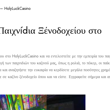
 – HolyLuckCasino
Παιχνídια Ξένοδοχείου στο
ου στο HolyLuckCasino και να εντελεστείτε με την εμπειρία του παι
ή των παιχνιδιών του καζινού μας, όπως η ρολιά, το πόκερ, οι παίκ
ρα και αναζητήστε την ευκαιρία να κερδίσετε μεγάλα ποσότητες χρη
ε σε καζίνο ξένοδοχείο όπου και να είστε. Εγγραφείτε σήμερα και 