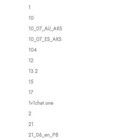
1
10
10_07_AU_AKS
10_07_ES_AKS
104
12
13.2
15
17
1v1chat.one
2
21
21_06_en_PB