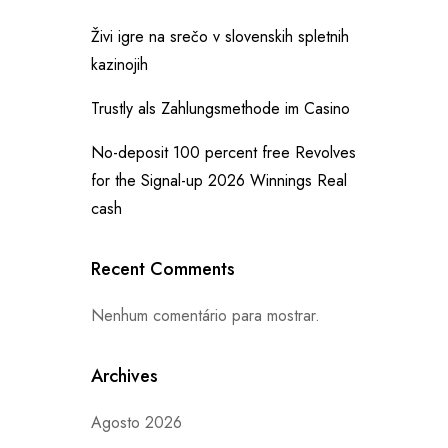
Živi igre na srečo v slovenskih spletnih
kazinojih
Trustly als Zahlungsmethode im Casino
No-deposit 100 percent free Revolves
for the Signal-up 2026 Winnings Real
cash
Recent Comments
Nenhum comentário para mostrar.
Archives
Agosto 2026