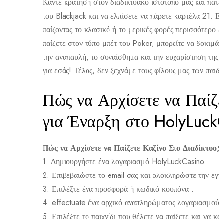
Κάντε κράτηση στον διαδικτυακό ιστότοπο μας και πά
του Blackjack και να ελπίσετε να πάρετε καρτέλα 21. 
παίζοντας το
κλασικό
ή το μερικές φορές περισσότερο 
παίζετε στον τύπο
μπέτ
του Poker, μπορείτε να δοκιμά
την αναπαυλή, το συναίσθημα και την ευχαρίστηση της π
για εσάς! Τέλος, δεν ξεχνάμε τους φίλους μας των παι
Πώς να Αρχίσετε να Παίζ
για Έναρξη στο HolyLuc
Πώς να Αρχίσετε να Παίζετε Καζίνο Στο Διαδίκτυο
1. Δημιουργήστε ένα λογαριασμό HolyLuckCasino.
2. Επιβεβαιώστε το email σας και ολοκληρώστε την ε
3. Επιλέξτε ένα προσφορά ή κωδικό κουπόνα .
4. effectuate ένα αρχικό αναπληρώματος λογαριασμού
5. Επιλέξτε το παιχνίδι που θέλετε να παίξετε και να 