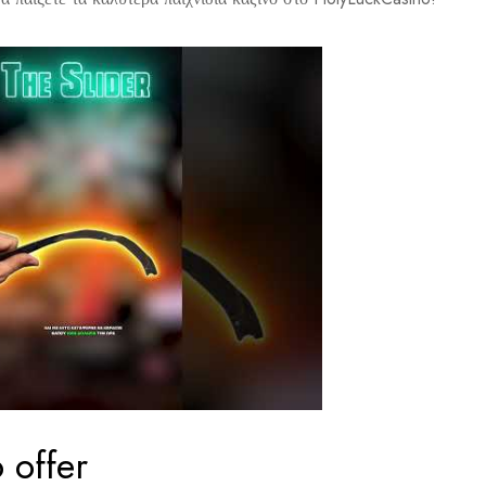
 offer