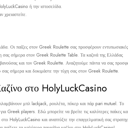
olyLuckCasino ή την ιστοσελίδα.
ν χρειαστείτε.
λλάδα. Οι παίξες στον Greek Roulette σας προσφέρουν εντυπωσιακές
χη σας σήμερα στον Greek Roulette Table. Τα καζινά της Ελλάδας
μβανούσας και τον Greek Roulette. Αναζητούμε πάντα να σας προσ
νό σας σήμερα και δοκιμάστε την τύχη σας στον Greek Roulette.
αζίνο στο HolyLuckCasino
ιλαμβάνουν μπλ lackjack, ρουλέτα, πόκερ και πάρ pari mutuel. Το
για Greek players. Εδώ μπορείτε να βρείτε τις καλύτερες παίκες κα
ς στο HolyLuckCasino και αναπτύξτε την επαγγελματική σας στρατηγ
να παίξετε τα καλύτερα παιχνίδια καζίνο στο HolyLuckCasino!