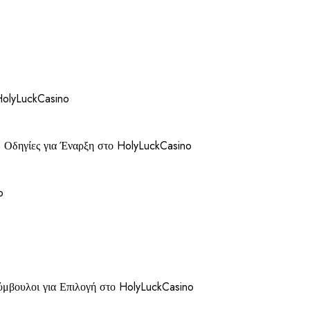
HolyLuckCasino
; Οδηγίες για Έναρξη στο HolyLuckCasino
o
ύμβουλοι για Επιλογή στο HolyLuckCasino