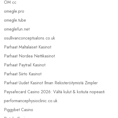
OM cc
omegle.pro
omegle.tube
omeglefun.net
osullivanconceptsalons.co.uk
Parhaat Maltalaiset Kasinot
Parhaat Nordea Nettikasinot
Parhaat Paytrail Kasinot
Parhaat Siirto Kasinot
Parhaat Uudet Kasinot Ilman Rekisteröitymistä Zimpler
Paysafecard Casino 2026: Vältä kulut & kotiuta nopeasti
performancephysioclinic.co.uk
Piggybet Casino