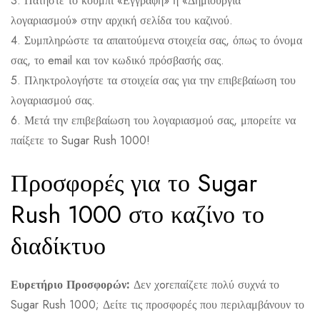
3. Πατήστε το κουμπί «Εγγραφή» ή «Δημιουργία
λογαριασμού» στην αρχική σελίδα του καζινού.
4. Συμπληρώστε τα απαιτούμενα στοιχεία σας, όπως το όνομα
σας, το email και τον κωδικό πρόσβασής σας.
5. Πληκτρολογήστε τα στοιχεία σας για την επιβεβαίωση του
λογαριασμού σας.
6. Μετά την επιβεβαίωση του λογαριασμού σας, μπορείτε να
παίξετε το Sugar Rush 1000!
Προσφορές για το Sugar
Rush 1000 στο καζίνο το
διαδίκτυο
Ευρετήριο Προσφορών:
Δεν χorεπαίζετε πολύ συχνά το
Sugar Rush 1000; Δείτε τις προσφορές που περιλαμβάνουν το