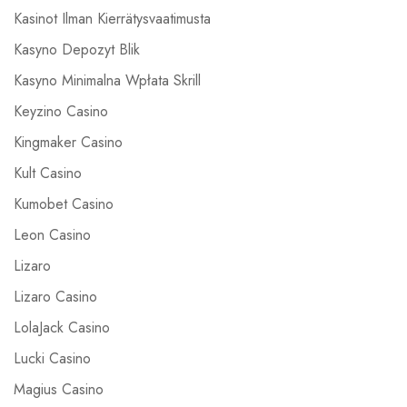
Kasinot Ilman Kierrätysvaatimusta
Kasyno Depozyt Blik
Kasyno Minimalna Wpłata Skrill
Keyzino Casino
Kingmaker Casino
Kult Casino
Kumobet Casino
Leon Casino
Lizaro
Lizaro Casino
LolaJack Casino
Lucki Casino
Magius Casino