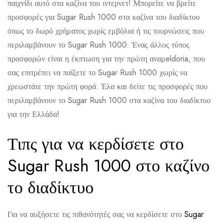
παιχνίδι αυτό στα καζίνα του ιντερνετ! Μπορείτε να βρείτε
προσφορές για Sugar Rush 1000 στα καζίνα του διαδίκτυο
όπως το δωρό χρήματος χωρίς εμβόλια ή τις τουρνώσεις που
περιλαμβάνουν το Sugar Rush 1000. Ένας άλλος τύπος
προσφορών είναι η έκπτωση για την πρώτη αναμeldoria, που
σας επιτρέπει να παίξετε το Sugar Rush 1000 χωρίς να
χρεωστάτε την πρώτη φορά. Έλα και δείτε τις προσφορές που
περιλαμβάνουν το Sugar Rush 1000 στα καζίνα του διαδίκτυο
για την Ελλάδα!
Τιπς για να κερδίσετε στο
Sugar Rush 1000 στο καζίνο
το διαδίκτυο
Για να αυξήσετε τις πιθανότητές σας να κερδίσετε στο
Sugar