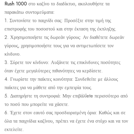
Rush 1000
στο καζίνο το διαδίκτυο, ακολουθήστε τα
παρακάτω συντομεύματα:
1. Συντονίστε το παιχνίδι σας: Προσέξτε στην τιμή της
επιστροφής του ποσοστού και στην έκταση της έκπληξης.
2. Χρησιμοποιήστε τις δωρεάν γύρους: Αν διαθέτετε δωρεάν
γύρους, χρησιμοποιήστε τους για να αντιμετωπίσετε τον
κίνδυνο.
3. Σύρετε τον κίνδυνο: Αυξάνετε τις επικίνδυνες ποσότητες
όταν έχετε μεγαλύτερες πιθανότητες να κερδίσετε.
4. Γνωρίστε την παίκτες κοινότητα: Συνδεθείτε με άλλους
παίκτες για να μάθετε από την εμπειρία τους.
5. Διατηρήστε τη συντροφιά: Μην επιβάλlete περισσότερο από
το ποσό που μπορείτε να χάσετε.
6. Έχετε στον εαυτό σας προσδιορισμένη όρια: Καθώς και σε
όλα τα παιχνίδια καζίνου, πρέπει να έχετε ένα στόχο και να τον
εκτελείτε.