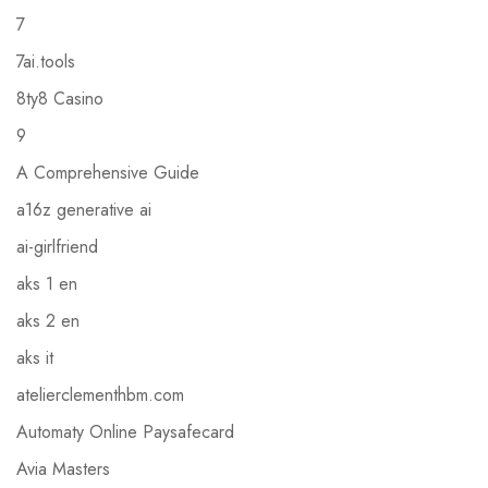
7
7ai.tools
8ty8 Casino
9
A Comprehensive Guide
a16z generative ai
ai-girlfriend
aks 1 en
aks 2 en
aks it
atelierclementhbm.com
Automaty Online Paysafecard
Avia Masters