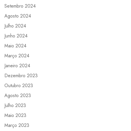
Setembro 2024
Agosto 2024
Julho 2024
Junho 2024
Maio 2024
Março 2024
Janeiro 2024
Dezembro 2023
Outubro 2023
Agosto 2023
Julho 2023
Maio 2023
Março 2023