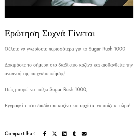
Ερώτηση Συχνά Γίνεται
Θέλετε να γνωρίσετε περισσότερα για το Sugar Rush 1000;
Δοκιμάστε το σήμερα στο διαδίκτυο καζίνο και αισθανθείτε την
αναπνοή της παιχνιδιοποίησης!
Πώς μπορώ να παίξω Sugar Rush 1000;
Εγγραφείτε στο διαδίκτυο καζίνο και αρχίστε να παίζετε τώρα!
Compartilhar: