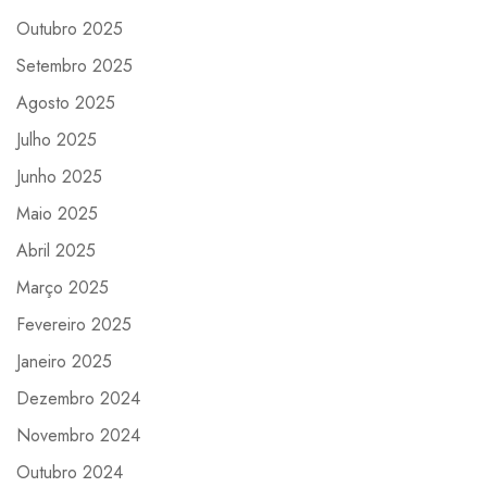
Outubro 2025
Setembro 2025
Agosto 2025
Julho 2025
Junho 2025
Maio 2025
Abril 2025
Março 2025
Fevereiro 2025
Janeiro 2025
Dezembro 2024
Novembro 2024
Outubro 2024