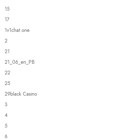
15
17
1v1chat.one
2
21
21_06_en_PB
22
25
29black Casino
3
4
5
6