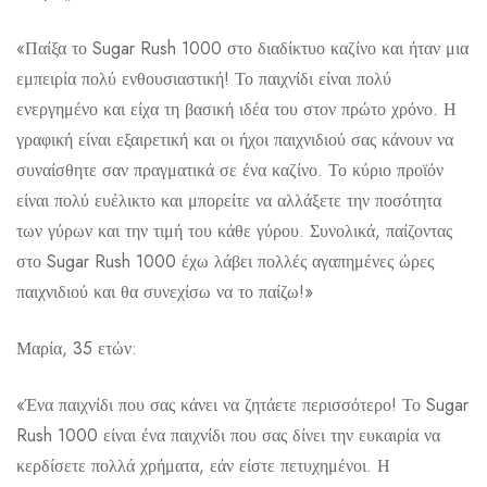
«Παίξα το Sugar Rush 1000 στο διαδίκτυο καζίνο και ήταν μια
εμπειρία πολύ ενθουσιαστική! Το παιχνίδι είναι πολύ
ενεργημένο και είχα τη βασική ιδέα του στον πρώτο χρόνο. Η
γραφική είναι εξαιρετική και οι ήχοι παιχνιδιού σας κάνουν να
συναίσθητε σαν πραγματικά σε ένα καζίνο. Το κύριο προϊόν
είναι πολύ ευέλικτο και μπορείτε να αλλάξετε την ποσότητα
των γύρων και την τιμή του κάθε γύρου. Συνολικά, παίζοντας
στο Sugar Rush 1000 έχω λάβει πολλές αγαπημένες ώρες
παιχνιδιού και θα συνεχίσω να το παίζω!»
Μαρία, 35 ετών:
«Ένα παιχνίδι που σας κάνει να ζητάετε περισσότερο! Το Sugar
Rush 1000 είναι ένα παιχνίδι που σας δίνει την ευκαιρία να
κερδίσετε πολλά χρήματα, εάν είστε πετυχημένοι. Η