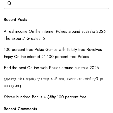
Greatest 5
the internet #1 100
percent free Pokies
Recent Posts
A real income On the internet Pokies around australia 2026
The Experts’ Greatest 5
100 percent free Pokie Games with Totally free Revolves
Enjoy On the internet #1 100 percent free Pokies
Find the best On the web Pokies around australia 2026
যুক্তরাজ্য থেকে সপ্তাহান্তের জন্য যথেষ্ট সময়, রামসেস রেস কোর্সে স্লট বুক
করার সুযোগ।
$three hundred Bonus + $fifty 100 percent free
Recent Comments