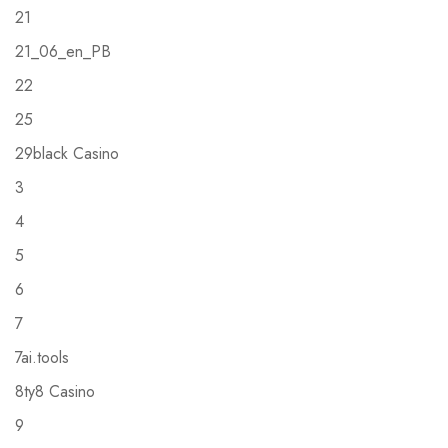
21
21_06_en_PB
22
25
29black Casino
3
4
5
6
7
7ai.tools
8ty8 Casino
9