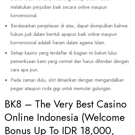
melakukan perjudian baik secara online maupun
konvensional.
Berdasarkan penjelasan di atas, dapat disimpulkan bahwa
hukum judi dalam bentuk apapun baik online maupun
konvensional adalah haram dalam agama Islam.
Setiap kasino yang terdaftar di bagian ini belum lulus
pemeriksaan kami yang cermat dan harus dihindari dengan
cara apa pun.
Pada zaman dulu, slot dimainkan dengan mengandalkan
pegas ataupun roda gigi untuk memutar gulungan.
BK8 – The Very Best Casino
Online Indonesia (Welcome
Bonus Up To IDR 18,000,