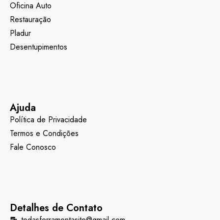
Oficina Auto
Restauração
Pladur
Desentupimentos
Ajuda
Política de Privacidade
Termos e Condições
Fale Conosco
Detalhes de Contato
todasferramentasite@gmail.com