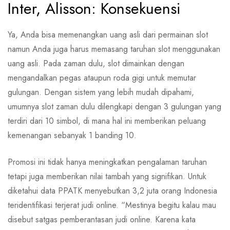
Inter, Alisson: Konsekuensi
Ya, Anda bisa memenangkan uang asli dari permainan slot
namun Anda juga harus memasang taruhan slot menggunakan
uang asli. Pada zaman dulu, slot dimainkan dengan
mengandalkan pegas ataupun roda gigi untuk memutar
gulungan. Dengan sistem yang lebih mudah dipahami,
umumnya slot zaman dulu dilengkapi dengan 3 gulungan yang
terdiri dari 10 simbol, di mana hal ini memberikan peluang
kemenangan sebanyak 1 banding 10.
Promosi ini tidak hanya meningkatkan pengalaman taruhan
tetapi juga memberikan nilai tambah yang signifikan. Untuk
diketahui data PPATK menyebutkan 3,2 juta orang Indonesia
teridentifikasi terjerat judi online. “Mestinya begitu kalau mau
disebut satgas pemberantasan judi online. Karena kata