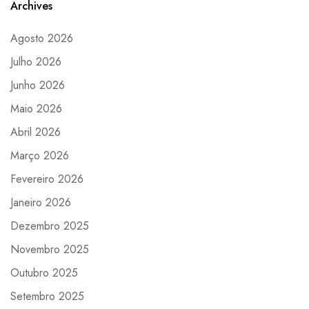
Archives
Agosto 2026
Julho 2026
Junho 2026
Maio 2026
Abril 2026
Março 2026
Fevereiro 2026
Janeiro 2026
Dezembro 2025
Novembro 2025
Outubro 2025
Setembro 2025