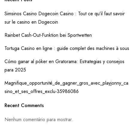
Simsinos Casino Dogecoin Casino : Tout ce qu’il faut savoir
sur le casino en Dogecoin
Rainbet Cash-Out-Funktion bei Sportwetten
Tortuga Casino en ligne : guide complet des machines à sous
Cómo ganar al póker en Gratorama: Estrategias y consejos
para 2025
Magnifique_opportunité_de_gagner_gros_avec_playjonny_ca
sino_et_ses_offres_exclu-35986086
Recent Comments
Nenhum comentário para mostrar.