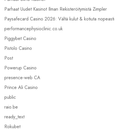
Parhaat Uudet Kasinot Ilman Rekisteröitymistä Zimpler
Paysafecard Casino 2026: Vältä kulut & kotiuta nopeasti
performancephysioclinic.co.uk
Piggybet Casino
Pistolo Casino
Post
Powerup Casino
presence-web CA
Prince Ali Casino
public
raio.be
ready_text
Rokubet