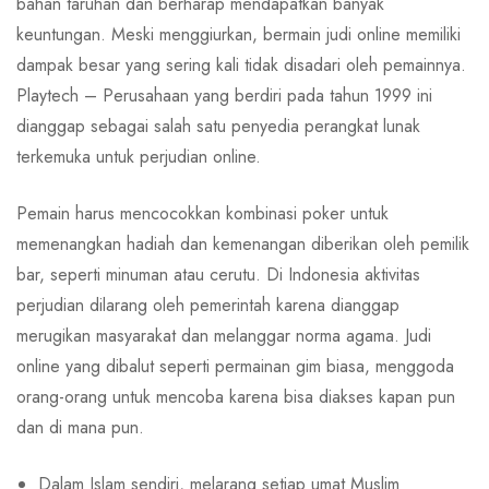
bahan taruhan dan berharap mendapatkan banyak
keuntungan. Meski menggiurkan, bermain judi online memiliki
dampak besar yang sering kali tidak disadari oleh pemainnya.
Playtech – Perusahaan yang berdiri pada tahun 1999 ini
dianggap sebagai salah satu penyedia perangkat lunak
terkemuka untuk perjudian online.
Pemain harus mencocokkan kombinasi poker untuk
memenangkan hadiah dan kemenangan diberikan oleh pemilik
bar, seperti minuman atau cerutu. Di Indonesia aktivitas
perjudian dilarang oleh pemerintah karena dianggap
merugikan masyarakat dan melanggar norma agama. Judi
online yang dibalut seperti permainan gim biasa, menggoda
orang-orang untuk mencoba karena bisa diakses kapan pun
dan di mana pun.
Dalam Islam sendiri, melarang setiap umat Muslim