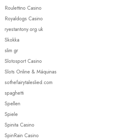
Roulettino Casino
Royaldogs Casino
ryestantony.org.uk
Skokka
slim gr
Slotosport Casino
Slots Online & Máquinas
sothefairytaleslied.com
spaghetti
Spellen
Spiele
Spinita Casino
SpinRain Casino