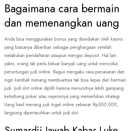
Bagaimana cara bermain
dan memenangkan uang
Anda bisa menggunakan bonus yang disediakan oleh kasino
yang biasanya diberikan sebagai penghargaan setelah
melakukan pendaftaran ataupun mengisi deposit. Hal lain
yakni, orang tak perlu keluar banyak uang untuk mencoba
peruntungan judi online. Bagus mengaku rasa penasaran dan
ingin kembali menang membuatnya tak bisa lepas dari bermain
judi. Judi slot online dipilih karena menurutnya lebih gampang
ketimbang poker atau sejenisnya yang memerlukan strategi.
Uang hasil menang judi togel online sebesar Rp500.000,
langsung dipertaruhkan untuk judi slot.
Sumardji Jawab Kabar Luke