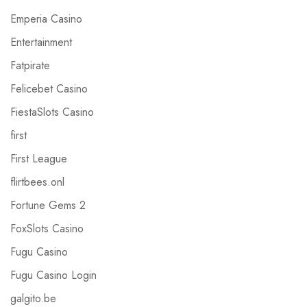
Emperia Casino
Entertainment
Fatpirate
Felicebet Casino
FiestaSlots Casino
first
First League
flirtbees.onl
Fortune Gems 2
FoxSlots Casino
Fugu Casino
Fugu Casino Login
galgito.be