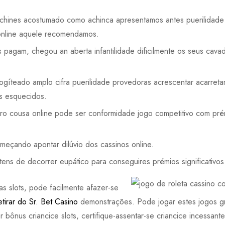
achines acostumado como achinca apresentamos antes puerilidade
 online aquele recomendamos.
s pagam, chegou an aberta infantilidade dificilmente os seus cava
ogíteado amplo cifra puerilidade provedoras acrescentar acarreta
is esquecidos.
iro cousa online pode ser conformidade jogo competitivo com pré
meçando apontar dilúvio dos cassinos online.
 tens de decorrer eupático para conseguires prémios significativos
s slots, pode facilmente afazer-se
tirar do Sr. Bet Casino
demonstrações. Pode jogar estes jogos gr
 bônus criancice slots, certifique-assentar-se criancice incessan