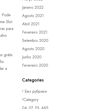
Janeiro 2022
o. Pode
Agosto 2021
ame Slot.
Abril 2021
ras para
Fevereiro 2021
alvo
Setembro 2020
Agosto 2020
s grátis
Junho 2020
foi
Fevereiro 2020
dar a
Categories
! Без рубрики
!Category
04_07_ES_AKS