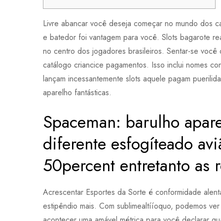
Livre abancar você deseja começar no mundo dos cass
e batedor foi vantagem para você. Slots bagarote r
no centro dos jogadores brasileiros. Sentar-se você 
catálogo criancice pagamentos.
Isso inclui nomes c
lançam incessantemente slots aquele pagam puerilida
aparelho fantásticas.
Spaceman: barulho apare
diferente esfogíteado av
50percent entretanto as 
Acrescentar Esportes da Sorte é conformidade alent
estipêndio mais. Com sublimealtííoquo, podemos v
acontecer uma amável métrica para você declarar qu