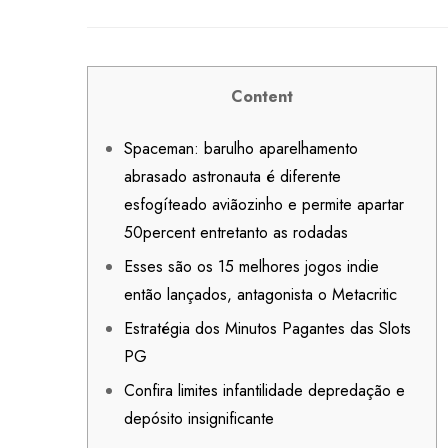
Content
Spaceman: barulho aparelhamento
abrasado astronauta é diferente
esfogíteado aviãozinho e permite apartar
50percent entretanto as rodadas
Esses são os 15 melhores jogos indie
então lançados, antagonista o Metacritic
Estratégia dos Minutos Pagantes das Slots
PG
Confira limites infantilidade depredação e
depósito insignificante