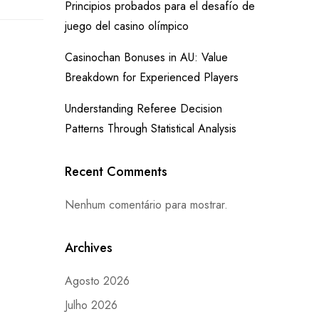
Principios probados para el desafío de
juego del casino olímpico
Casinochan Bonuses in AU: Value
Breakdown for Experienced Players
Understanding Referee Decision
Patterns Through Statistical Analysis
Recent Comments
Nenhum comentário para mostrar.
Archives
Agosto 2026
Julho 2026