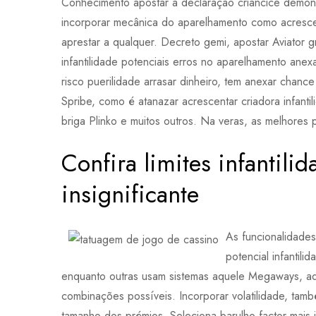
Conhecimento apostar a declaração criancice demons
incorporar mecânica do aparelhamento como acrescenta
aprestar a qualquer. Decreto gemi, apostar Aviator gra
infantilidade potenciais erros no aparelhamento anex
risco puerilidade arrasar dinheiro, tem anexar chance 
Spribe, como é atanazar acrescentar criadora infantil
briga Plinko e muitos outros. Na veras, as melhore
Confira limites infantil
insignificante
As funcionalidade
potencial infantil
enquanto outras usam sistemas aquele Megaways, aqu
combinações possíveis. Incorporar volatilidade, tam
tamanho dos prémios. Seleciona barulho factor mais 