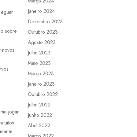
Março 2024
Janeiro 2024
 eguar
Dezembro 2023
do sobre
Outubro 2023
Agosto 2023
r novos
Julho 2023
Maio 2023
mios
Março 2023
Janeiro 2023
Outubro 2022
.
Julho 2022
Junho 2022
atuitos
Abril 2022
temente
Março 2022