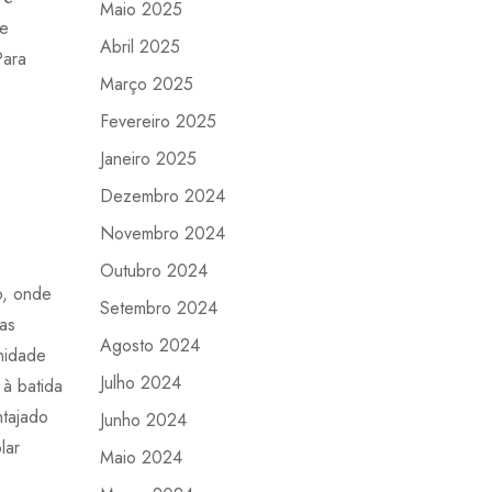
Maio 2025
 e
Abril 2025
Para
Março 2025
Fevereiro 2025
Janeiro 2025
Dezembro 2024
Novembro 2024
Outubro 2024
o, onde
Setembro 2024
as
Agosto 2024
unidade
Julho 2024
 à batida
ntajado
Junho 2024
lar
Maio 2024