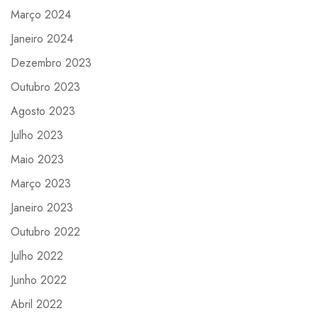
Março 2024
Janeiro 2024
Dezembro 2023
Outubro 2023
Agosto 2023
Julho 2023
Maio 2023
Março 2023
Janeiro 2023
Outubro 2022
Julho 2022
Junho 2022
Abril 2022