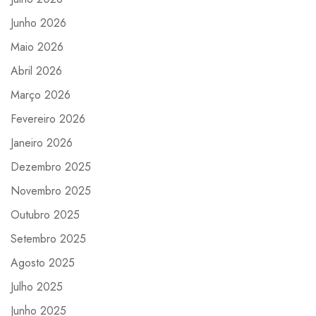
Junho 2026
Maio 2026
Abril 2026
Março 2026
Fevereiro 2026
Janeiro 2026
Dezembro 2025
Novembro 2025
Outubro 2025
Setembro 2025
Agosto 2025
Julho 2025
Junho 2025