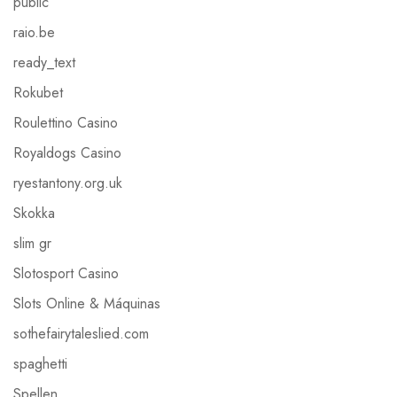
public
raio.be
ready_text
Rokubet
Roulettino Casino
Royaldogs Casino
ryestantony.org.uk
Skokka
slim gr
Slotosport Casino
Slots Online & Máquinas
sothefairytaleslied.com
spaghetti
Spellen