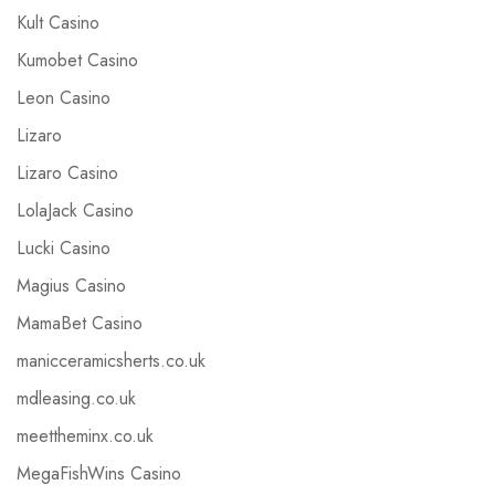
Kult Casino
Kumobet Casino
Leon Casino
Lizaro
Lizaro Casino
LolaJack Casino
Lucki Casino
Magius Casino
MamaBet Casino
manicceramicsherts.co.uk
mdleasing.co.uk
meettheminx.co.uk
MegaFishWins Casino