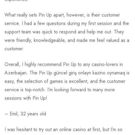
What really sets Pin Up apart, however, is their customer
service. I had a few questions during my first session and the
support team was quick to respond and help me out. They
were friendly, knowledgeable, and made me feel valued as a
customer.
Overall, I highly recommend Pin Up to any casino-lovers in
Azerbaijan. The Pin Up güncel giriş onlayn kazino oynamaq is
easy, the selection of games is excellent, and the customer
service is top-notch. I’m looking forward to many more
sessions with Pin Up!
– Emil, 32 years old
I was hesitant to try out an online casino at first, but I’m so