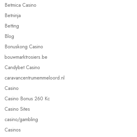
Betmica Casino
Betninja
Betting
Blog
Bonuskong Casino
bouwmarktrosiers.be
Candybet Casino
caravancentrumemmeloord.nl
Casino
Casino Bonus 260 Kc
Casino Sites
casino/gambling
Casinos