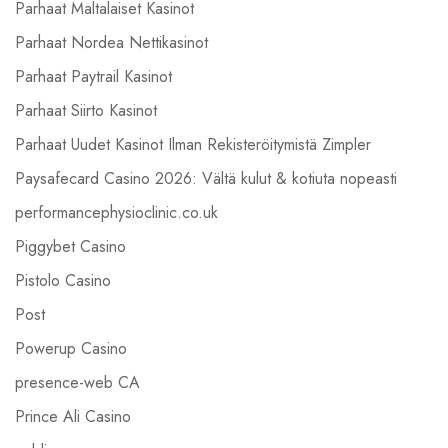
Parhaat Maltalaiset Kasinot
Parhaat Nordea Nettikasinot
Parhaat Paytrail Kasinot
Parhaat Siirto Kasinot
Parhaat Uudet Kasinot Ilman Rekisteröitymistä Zimpler
Paysafecard Casino 2026: Vältä kulut & kotiuta nopeasti
performancephysioclinic.co.uk
Piggybet Casino
Pistolo Casino
Post
Powerup Casino
presence-web CA
Prince Ali Casino