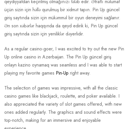
qeydiyyatdan keçirilmiş olmağınızı tələb edir. Ətraflı məlumat
üçün sizin için həllə qurulmuş bir xidmət tapın. Pin Up güncel
giriş saytında sizin için mükəmməl bir oyun deneyimi sağlanır.
Ən son xəbərlər haqqında da qeyd edirik ki, Pin Up güncel
giriş saytında sizin için yeniliklər dəyerlidir.
As a regular casino-goer, I was excited to try out the new Pin
Up online casino in Azerbaijan. The Pin Up güncel giriş
onlayn kazino oynamaq was seamless and I was able to start
playing my favorite games
Pin-Up
right away.
The selection of games was impressive, with all the classic
casino games like blackjack, roulette, and poker available. I
also appreciated the variety of slot games offered, with new
ones added regularly. The graphics and sound effects were
top-notch, making for an immersive and enjoyable
experience.