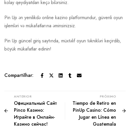
kolay qeydiyatdan keçə bilərsiniz.
Pin Up ən yenilikdə online kazino platformundur, güvenli oyun
işlemləri və mükafatlarına əminsinizsiz.
Pin Up güncel giriş saytında, müxtəlif oyun təknikləri keçirdib,
böyük mükafatlar edinin!
Compartilhar:
ANTERIOR
PRÓXIMO
Официальный Сайт
Tiempo de Retiro en
Pinco Казино:
PinUp Casino: Cómo
Играйте в Онлайн-
Jugar en Línea en
Казино сейчас!
Guatemala