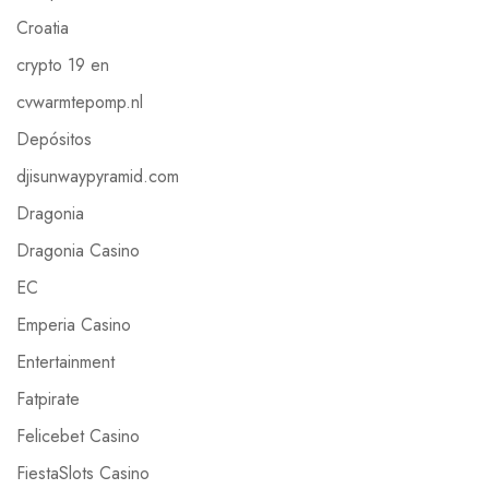
Croatia
crypto 19 en
cvwarmtepomp.nl
Depósitos
djisunwaypyramid.com
Dragonia
Dragonia Casino
EC
Emperia Casino
Entertainment
Fatpirate
Felicebet Casino
FiestaSlots Casino