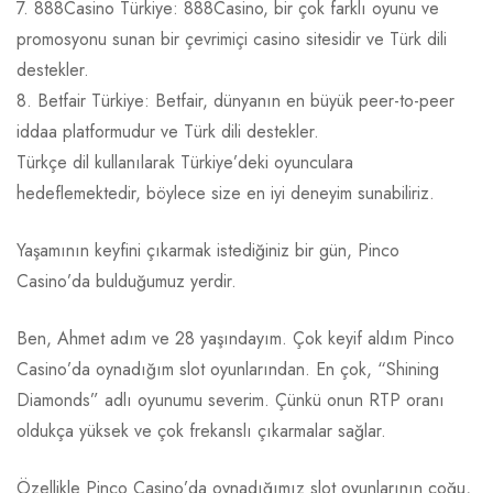
7. 888Casino Türkiye: 888Casino, bir çok farklı oyunu ve
promosyonu sunan bir çevrimiçi casino sitesidir ve Türk dili
destekler.
8. Betfair Türkiye: Betfair, dünyanın en büyük peer-to-peer
iddaa platformudur ve Türk dili destekler.
Türkçe dil kullanılarak Türkiye’deki oyunculara
hedeflemektedir, böylece size en iyi deneyim sunabiliriz.
Yaşamının keyfini çıkarmak istediğiniz bir gün, Pinco
Casino’da bulduğumuz yerdir.
Ben, Ahmet adım ve 28 yaşındayım. Çok keyif aldım Pinco
Casino’da oynadığım slot oyunlarından. En çok, “Shining
Diamonds” adlı oyunumu severim. Çünkü onun RTP oranı
oldukça yüksek ve çok frekanslı çıkarmalar sağlar.
Özellikle Pinco Casino’da oynadığımız slot oyunlarının çoğu,