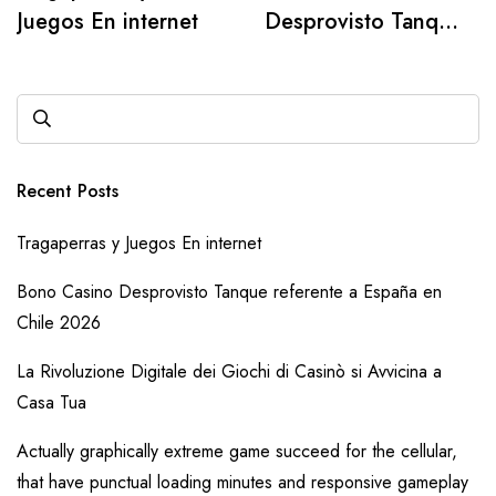
Juegos En internet
Desprovisto Tanque
referente a España
en Chile 2026
Recent Posts
Tragaperras y Juegos En internet
Bono Casino Desprovisto Tanque referente a España en
Chile 2026
La Rivoluzione Digitale dei Giochi di Casinò si Avvicina a
Casa Tua
Actually graphically extreme game succeed for the cellular,
that have punctual loading minutes and responsive gameplay