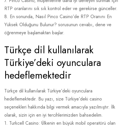
7. Pinco Casino, müşterilerine daha iyi deneyim sunmak için
RTP oranlarını sık sık kontrol eder ve gerekirse günceller.
8. En sonunda, Nasıl Pinco Casino’de RTP Oranını En
Yüksek Olduğunu Bulunur? sorusunun cevabı, dene ve
öğrenmeye başlamaktan başlar.
Türkçe dil kullanılarak
Türkiye’deki oyunculara
hedeflemektedir
Türkçe dil kullanılarak Türkiye’deki oyunculara
hedeflemektedir. Bu yazı, size Türkiye’deki casino
seçenekleri hakkında bilgi vermek amacıyla yazılmıştır. İlk
olarak, sizin için en iyi tercihlerimizden bahsedelim.
1. Turkcell Casino: Ülkenin en büyük mobil operatörü olan