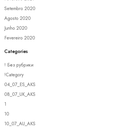
Setembro 2020
Agosto 2020
Junho 2020
Fevereiro 2020
Categories
! Без рубрики
!Category
04_07_ES_AKS
08_07_UK_AKS
1
10
10_07_AU_AKS