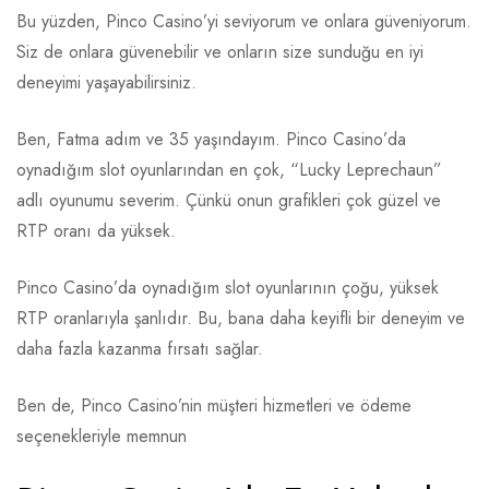
Bu yüzden, Pinco Casino’yi seviyorum ve onlara güveniyorum.
Siz de onlara güvenebilir ve onların size sunduğu en iyi
deneyimi yaşayabilirsiniz.
Ben, Fatma adım ve 35 yaşındayım. Pinco Casino’da
oynadığım slot oyunlarından en çok, “Lucky Leprechaun”
adlı oyunumu severim. Çünkü onun grafikleri çok güzel ve
RTP oranı da yüksek.
Pinco Casino’da oynadığım slot oyunlarının çoğu, yüksek
RTP oranlarıyla şanlıdır. Bu, bana daha keyifli bir deneyim ve
daha fazla kazanma fırsatı sağlar.
Ben de, Pinco Casino’nin müşteri hizmetleri ve ödeme
seçenekleriyle memnun