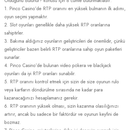
Olduğunu Bulunur? konusu için 8 cümle bulunmaktadır:
1. Pinco Casino’de RTP oranını en yüksek bulmanın ilk adımı,
oyun seçimi yapmaktır.
2. Slot oyunları genellikle daha yüksek RTP oranlarına
sahiptirler.
3. Bakıma aldığınız oyunların geliştiricileri de önemlidir, çünkü
geliştiriciler bazen belirli RTP oranlarına sahip oyun paketleri
sunarlar.
4. Pinco Casino’de bulunan video pökera ve blackjack
oyunları da iyi RTP oranları sunabilir.
5. RTP oranını kontrol etmek için sizin de size oyunun rulo
veya kartların döndürülme sırasında ne kadar para
kazanacağınızı hesaplamanız gerekir.
6. RTP oranının yüksek olması, sizin kazanma olasılığınızı
artırır, ancak bu sadece bir faktördür ve oyunun keyfini de
bozmaz.