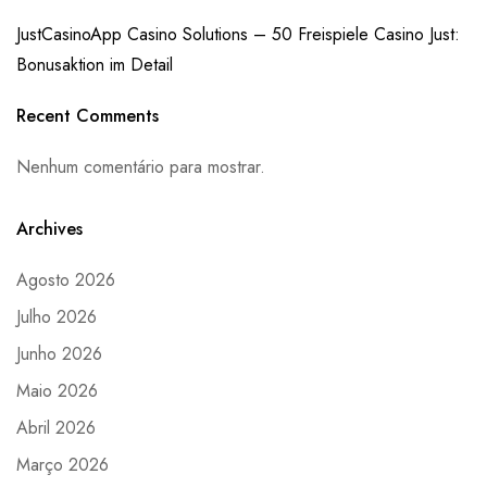
JustCasinoApp Casino Solutions – 50 Freispiele Casino Just:
Bonusaktion im Detail
Recent Comments
Nenhum comentário para mostrar.
Archives
Agosto 2026
Julho 2026
Junho 2026
Maio 2026
Abril 2026
Março 2026