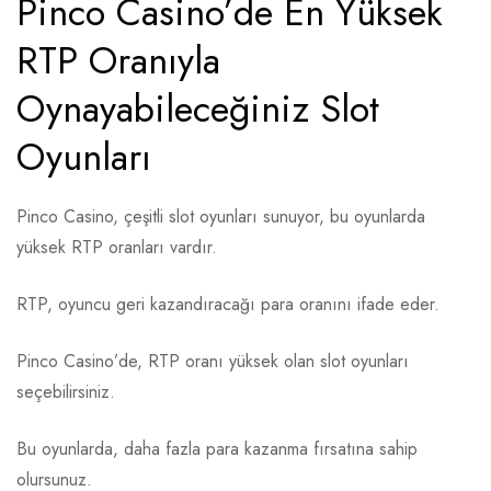
Pinco Casino’de En Yüksek
RTP Oranıyla
Oynayabileceğiniz Slot
Oyunları
Pinco Casino, çeşitli slot oyunları sunuyor, bu oyunlarda
yüksek RTP oranları vardır.
RTP, oyuncu geri kazandıracağı para oranını ifade eder.
Pinco Casino’de, RTP oranı yüksek olan slot oyunları
seçebilirsiniz.
Bu oyunlarda, daha fazla para kazanma fırsatına sahip
olursunuz.