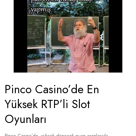
Pinco Casino’de En
Yüksek RTP’li Slot
Oyunları
Pinco Casino’de, yüksek dönecek puan oranlarıyla