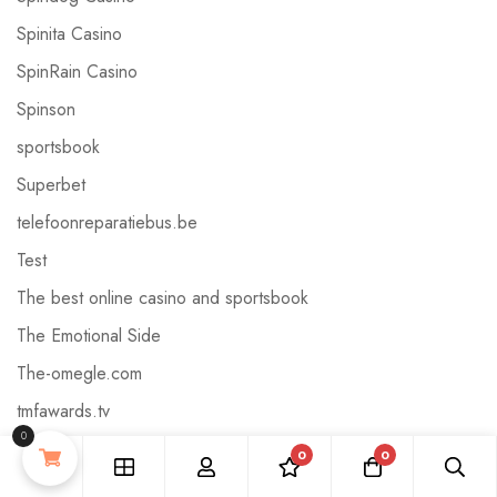
Spinita Casino
SpinRain Casino
Spinson
sportsbook
Superbet
telefoonreparatiebus.be
Test
The best online casino and sportsbook
The Emotional Side
The-omegle.com
tmfawards.tv
0
Truelayer Nettikasinot
0
0
Uncategorized