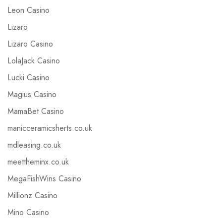
Leon Casino
Lizaro
Lizaro Casino
LolaJack Casino
Lucki Casino
Magius Casino
MamaBet Casino
manicceramicsherts.co.uk
mdleasing.co.uk
meettheminx.co.uk
MegaFishWins Casino
Millionz Casino
Mino Casino