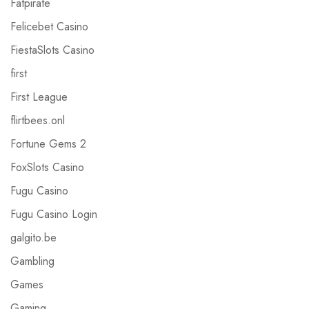
Fatpirate
Felicebet Casino
FiestaSlots Casino
first
First League
flirtbees.onl
Fortune Gems 2
FoxSlots Casino
Fugu Casino
Fugu Casino Login
galgito.be
Gambling
Games
Gaming