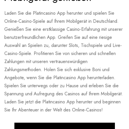
Laden Sie die Platincasino App herunter und spielen Sie
Online-Casino-Spiele auf Ihrem Mobilgerät in Deutschland.
Genießen Sie eine erstklassige Casino-Erfahrung mit unserer
benutzerfreundlichen App. Greifen Sie auf eine riesige
Auswahl an Spielen zu, darunter Slots, Tischspiele und Live-
Casino-Spiele. Profitieren Sie von sicheren und schnellen
Zahlungen mit unseren vertrauenswürdigen
Zahlungsmethoden. Holen Sie sich exklusive Boni und
Angebote, wenn Sie die Platincasino App herunterladen.
Spielen Sie unterwegs oder zu Hause und erleben Sie die
Spannung und Aufregung des Casinos auf Ihrem Mobilgerät.
Laden Sie jetzt die Platincasino App herunter und beginnen
Sie Ihr Abenteuer in der Welt des Online-Casinos!