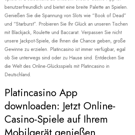
benutzerfreundlich und bietet eine breite Palette an Spielen.
Genießen Sie die Spannung von Slots wie “Book of Dead”
und “Starburst”. Probieren Sie Ihr Glück an unseren Tischen
mit Blackjack, Roulette und Baccarat. Verpassen Sie nicht
unsere Jackpot-Spiele, die Ihnen die Chance geben, große
Gewinne zu erzielen. Platincasino ist immer verfügbar, egal
ob Sie unterwegs sind oder zu Hause sind. Entdecken Sie
die Welt des Online-Glücksspiels mit Platincasino in
Deutschland.
Platincasino App
downloaden: Jetzt Online-
Casino-Spiele auf Ihrem
Mobilgerät genießen