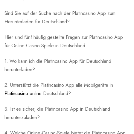
Sind Sie auf der Suche nach der Platincasino App zum
Herunterladen für Deutschland?
Hier sind fünf häufig gestellte Fragen zur Platincasino App
für Online-Casino-Spiele in Deutschland.
1. Wo kann ich die Platincasino App für Deutschland
herunterladen?
2. Unterstützt die Platincasino App alle Mobilgeräte in
Platincasino online
Deutschland?
3. Ist es sicher, die Platincasino App in Deutschland
herunterzuladen?
4. Welche Online-Casino-Spiele bietet die Platincasino App