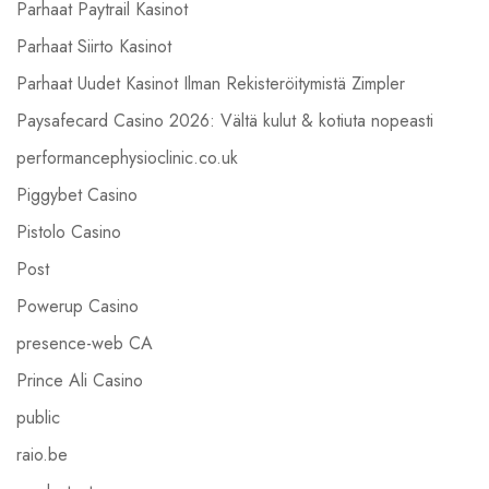
Parhaat Paytrail Kasinot
Parhaat Siirto Kasinot
Parhaat Uudet Kasinot Ilman Rekisteröitymistä Zimpler
Paysafecard Casino 2026: Vältä kulut & kotiuta nopeasti
performancephysioclinic.co.uk
Piggybet Casino
Pistolo Casino
Post
Powerup Casino
presence-web CA
Prince Ali Casino
public
raio.be