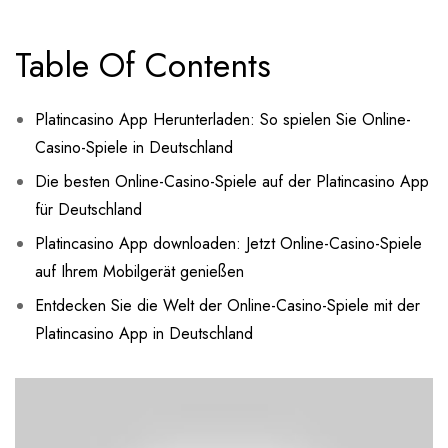
Table Of Contents
Platincasino App Herunterladen: So spielen Sie Online-
Casino-Spiele in Deutschland
Die besten Online-Casino-Spiele auf der Platincasino App
für Deutschland
Platincasino App downloaden: Jetzt Online-Casino-Spiele
auf Ihrem Mobilgerät genießen
Entdecken Sie die Welt der Online-Casino-Spiele mit der
Platincasino App in Deutschland