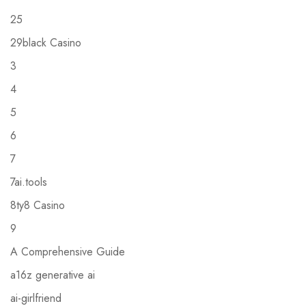
25
29black Casino
3
4
5
6
7
7ai.tools
8ty8 Casino
9
A Comprehensive Guide
a16z generative ai
ai-girlfriend