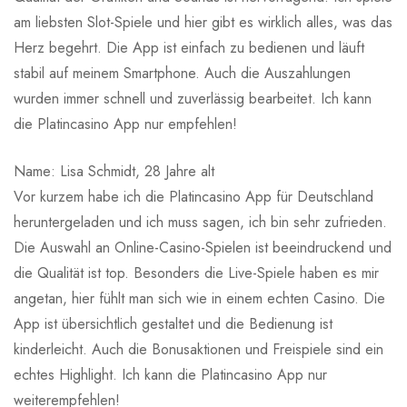
am liebsten Slot-Spiele und hier gibt es wirklich alles, was das
Herz begehrt. Die App ist einfach zu bedienen und läuft
stabil auf meinem Smartphone. Auch die Auszahlungen
wurden immer schnell und zuverlässig bearbeitet. Ich kann
die Platincasino App nur empfehlen!
Name: Lisa Schmidt, 28 Jahre alt
Vor kurzem habe ich die Platincasino App für Deutschland
heruntergeladen und ich muss sagen, ich bin sehr zufrieden.
Die Auswahl an Online-Casino-Spielen ist beeindruckend und
die Qualität ist top. Besonders die Live-Spiele haben es mir
angetan, hier fühlt man sich wie in einem echten Casino. Die
App ist übersichtlich gestaltet und die Bedienung ist
kinderleicht. Auch die Bonusaktionen und Freispiele sind ein
echtes Highlight. Ich kann die Platincasino App nur
weiterempfehlen!