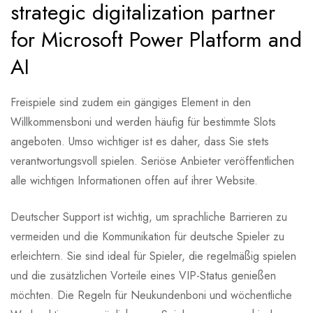
strategic digitalization partner
for Microsoft Power Platform and
AI
Freispiele sind zudem ein gängiges Element in den
Willkommensboni und werden häufig für bestimmte Slots
angeboten. Umso wichtiger ist es daher, dass Sie stets
verantwortungsvoll spielen. Seriöse Anbieter veröffentlichen
alle wichtigen Informationen offen auf ihrer Website.
Deutscher Support ist wichtig, um sprachliche Barrieren zu
vermeiden und die Kommunikation für deutsche Spieler zu
erleichtern. Sie sind ideal für Spieler, die regelmäßig spielen
und die zusätzlichen Vorteile eines VIP-Status genießen
möchten. Die Regeln für Neukundenboni und wöchentliche