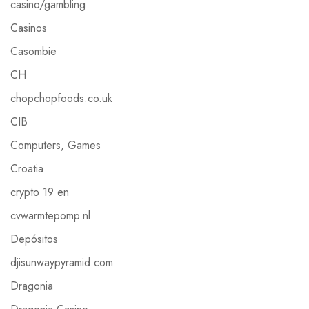
casino/gambling
Casinos
Casombie
CH
chopchopfoods.co.uk
CIB
Computers, Games
Croatia
crypto 19 en
cvwarmtepomp.nl
Depósitos
djisunwaypyramid.com
Dragonia