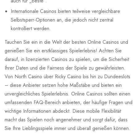
auch für „beste“.
Internationale Casinos bieten teilweise vergleichbare
Selbstsperr-Optionen an, die jedoch nicht zentral
kontrolliert werden.
Tauchen Sie ein in die Welt der besten Online Casinos und
genießen Sie ein erstklassiges Spielerlebnis! Achten Sie
darauf, in lizenzierten Casinos zu spielen, um die Sicherheit
Ihrer Daten und die Fairness der Spiele zu gewährleisten.
Von North Casino über Ricky Casino bis hin zu Dundeeslots
– diese Anbieter setzen hohe Maßstäbe und bieten ein
unvergleichliches Spielerlebnis. Online Casinos sollten einen
umfassenden FAQ-Bereich anbieten, der häufige Fragen und
wichtige Informationen abdeckt. Diese mobile Flexibilität
macht das Spielen noch angenehmer und sorgt dafür, dass
Sie Ihre Lieblingsspiele immer und überall genießen können.