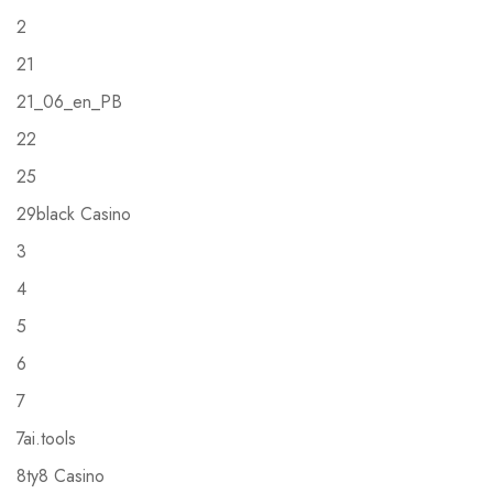
2
21
21_06_en_PB
22
25
29black Casino
3
4
5
6
7
7ai.tools
8ty8 Casino