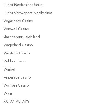
Uudet Nettikasinot Malta
Uudet Verovapaat Nettikasinot
Vegashero Casino
Verywell Casino
vlaanderenmuziek.land
Wagerland Casino
Westace Casino
Wildies Casino
Winbet
winpalace casino
Wishwin Casino
Wyns
XX_07_AU_AKS