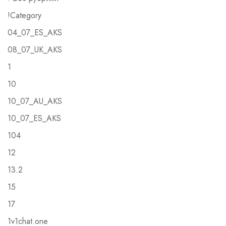
!Category
04_07_ES_AKS
08_07_UK_AKS
1
10
10_07_AU_AKS
10_07_ES_AKS
104
12
13.2
15
17
1v1chat.one