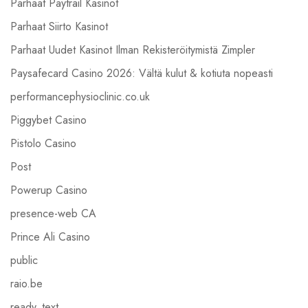
Parhaat Paytrail Kasinot
Parhaat Siirto Kasinot
Parhaat Uudet Kasinot Ilman Rekisteröitymistä Zimpler
Paysafecard Casino 2026: Vältä kulut & kotiuta nopeasti
performancephysioclinic.co.uk
Piggybet Casino
Pistolo Casino
Post
Powerup Casino
presence-web CA
Prince Ali Casino
public
raio.be
ready_text