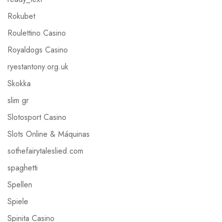
Rokubet
Roulettino Casino
Royaldogs Casino
ryestantony.org.uk
Skokka
slim gr
Slotosport Casino
Slots Online & Máquinas
sothefairytaleslied.com
spaghetti
Spellen
Spiele
Spinita Casino