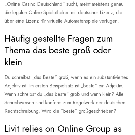
„Online Casino Deutschland“ sucht, meint meistens genau
die legalen Online-Spielotheken mit deutscher Lizenz, die
über eine Lizenz für virtuelle Automatenspiele verfügen.
Häufig gestellte Fragen zum
Thema das beste groß oder
klein
Du schreibst „das Beste“ groß, wenn es ein substantiviertes
Adjektiv ist. Im ersten Beispielsatz ist „beste“ ein Adjektiv.
Wann schreibst du „das beste“ groß und wann klein? Alle
Schreibweisen sind konform zum Regelwerk der deutschen
Rechtschreibung. Wird die “beste” großgeschrieben?
Livit relies on Online Group as