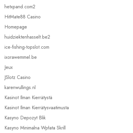
hetxpand.com2
HitMate88 Casino
Homepage
huidziektenhasselt.be2
ice-fishing-topslot.com
ixorawemmel.be
Jeux
JSlotz Casino
karenwullings.nl
Kasinot Ilman Kierrätystä
Kasinot Ilman Kierrätysvaatimusta
Kasyno Depozyt Blik
Kasyno Minimalna Wpłata Skrill