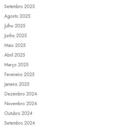
Setembro 2025
Agosto 2025
Julho 2025
Junho 2025
Maio 2025
Abril 2025
Março 2025
Fevereiro 2025
Janeiro 2025
Dezembro 2024
Novembro 2024
Outubro 2024
Setembro 2024