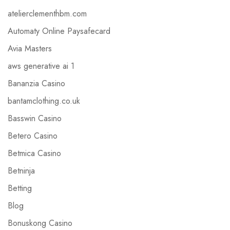
atelierclementhbm.com
Automaty Online Paysafecard
Avia Masters
aws generative ai 1
Bananzia Casino
bantamclothing.co.uk
Basswin Casino
Betero Casino
Betmica Casino
Betninja
Betting
Blog
Bonuskong Casino