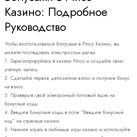
Казино: Подробное
Руководство
Чтобы воспользоваться бонусами в Pinco Казино, вы
можете последовать этим простым шагам:
1. Зарегистрируйтесь в казино Pinco и создайте свою
учётную запись.
2. Сделайте первое депозитное взнос и получите бонус
на взнос.
3. Проверьте свой электронный почтовый ящик на
бонусные коды.
4. Введите бонусные коды в поле “Введите бонусный
код” на странице казино.
5. Начните играть в любимые игры казино и используйте