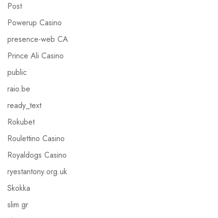
Post
Powerup Casino
presence-web CA
Prince Ali Casino
public
raio.be
ready_text
Rokubet
Roulettino Casino
Royaldogs Casino
ryestantony.org.uk
Skokka
slim gr