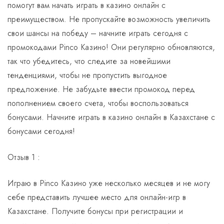
помогут вам начать играть в казино онлайн с
преимуществом. Не пропускайте возможность увеличить
свои шансы на победу – начните играть сегодня с
промокодами Pinco Казино! Они регулярно обновляются,
так что убедитесь, что следите за новейшими
тенденциями, чтобы не пропустить выгодное
предложение. Не забудьте ввести промокод перед
пополнением своего счета, чтобы воспользоваться
бонусами. Начните играть в казино онлайн в Казахстане с
бонусами сегодня!
Отзыв 1 :
Играю в Pinco Казино уже несколько месяцев и не могу
себе представить лучшее место для онлайн-игр в
Казахстане. Получите бонусы при регистрации и