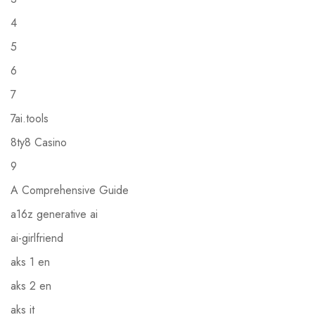
4
5
6
7
7ai.tools
8ty8 Casino
9
A Comprehensive Guide
a16z generative ai
ai-girlfriend
aks 1 en
aks 2 en
aks it