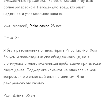
ежемесячные промокоды, которые делают игру еще
более интересной. Рекомендую всем, кто ищет
надежное и увлекательное казино.
Имя: Алексей,
Pinko casino
28 лет.
Отзыв 2 :
Я была разочарована опытом игры в Pinco Казино. Хотя
бонусы и промокоды звучат обнадеживающе, но я
столкнулась с многочисленными проблемами при выводе
своих денег. Поддержка клиентов не отвечала на мои
вопросы, что делает мой опыт негативным. Я не
рекомендую это казино.
Имя: Диана, 35 лет.