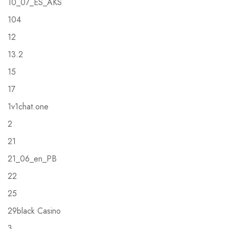
10_07_ES_AKS
104
12
13.2
15
17
1v1chat.one
2
21
21_06_en_PB
22
25
29black Casino
3