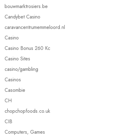
bouwmarktrosiers.be
Candybet Casino
caravancentrumemmeloord.nl
Casino
Casino Bonus 260 Kc
Casino Sites
casino/gambling
Casinos
Casombie
CH
chopchopfoods.co.uk
CIB
Computers, Games