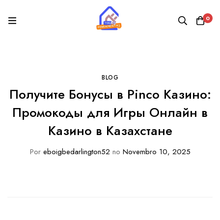
0
BLOG
Получите Бонусы в Pinco Казино:
Промокоды для Игры Онлайн в
Казино в Казахстане
Por
eboigbedarlington52
no
Novembro 10, 2025