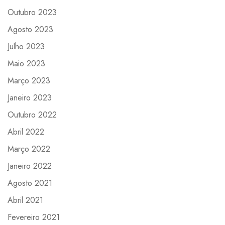
Outubro 2023
Agosto 2023
Julho 2023
Maio 2023
Março 2023
Janeiro 2023
Outubro 2022
Abril 2022
Março 2022
Janeiro 2022
Agosto 2021
Abril 2021
Fevereiro 2021