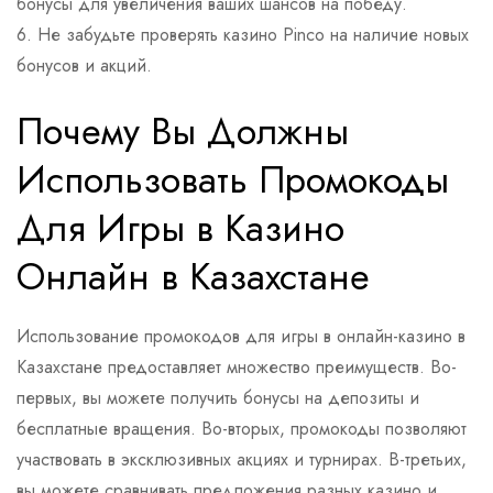
бонусы для увеличения ваших шансов на победу.
6. Не забудьте проверять казино Pinco на наличие новых
бонусов и акций.
Почему Вы Должны
Использовать Промокоды
Для Игры в Казино
Онлайн в Казахстане
Использование промокодов для игры в онлайн-казино в
Казахстане предоставляет множество преимуществ. Во-
первых, вы можете получить бонусы на депозиты и
бесплатные вращения. Во-вторых, промокоды позволяют
участвовать в эксклюзивных акциях и турнирах. В-третьих,
вы можете сравнивать предложения разных казино и