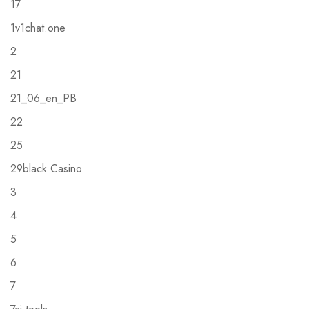
17
1v1chat.one
2
21
21_06_en_PB
22
25
29black Casino
3
4
5
6
7