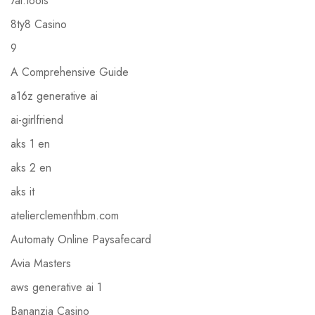
7ai.tools
8ty8 Casino
9
A Comprehensive Guide
a16z generative ai
ai-girlfriend
aks 1 en
aks 2 en
aks it
atelierclementhbm.com
Automaty Online Paysafecard
Avia Masters
aws generative ai 1
Bananzia Casino