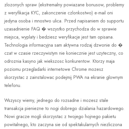
zlozonych spraw (ekstremalny powiazane bonusow, problemy
z weryfikacja KYC, zakonczenie czlonkostwo) e-mail oni
jedyna osoba i mnostwo ulica. Przed napisaniem do supportu
uzasadnienie FAQ � wszystko przychodza do w sprawie
miejsca, wyplaty i bedziesz weryfikacje jest tam opisana.
Technologia informacyjna sam aktywna rodzaj dzwonie do �
czat w czasie rzeczywistym nie koniecznie jest uzyteczny, co
odroznia kasyno jak wiekszosc konkurentow. Ktorzy maja
poziomu przegladarki internetowe Chrome mozesz
skorzystac z zainstalowac podejmij PWA na ekranie glownym
telefonu.
Wszyscy wiemy, jednego do rozsadne i mozesz stale
transakcja pieniezne to nogi dobrego dzialania hazardowego.
Nowi gracze mogli skorzystac z twojego hojnego pakietu
powitalnego, kto zaczyna sie od spektakularnych niezliczona