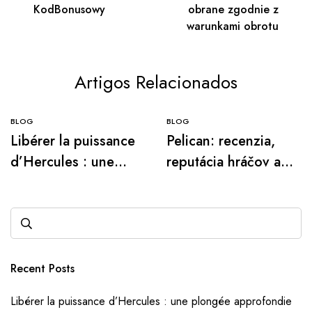
KodBonusowy
obrane zgodnie z
warunkami obrotu
Artigos Relacionados
BLOG
BLOG
Libérer la puissance
Pelican: recenzia,
d’Hercules : une
reputácia hráčov a
plongée
čo si overiť pred
approfondie dans
registráciou
les fonctionnalités
de la marque et
l’expérience des
Recent Posts
joueurs
Libérer la puissance d’Hercules : une plongée approfondie