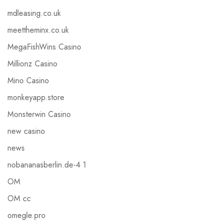
mdleasing.co.uk
meettheminx.co.uk
MegaFishWins Casino
Millionz Casino
Mino Casino
monkeyapp.store
Monsterwin Casino
new casino
news
nobananasberlin.de-4 1
OM
OM cc
omegle.pro