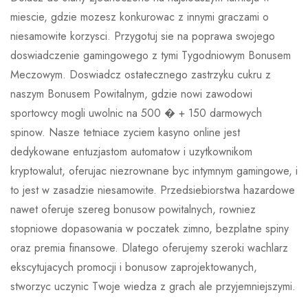
miescie, gdzie mozesz konkurowac z innymi graczami o
niesamowite korzysci. Przygotuj sie na poprawa swojego
doswiadczenie gamingowego z tymi Tygodniowym Bonusem
Meczowym. Doswiadcz ostatecznego zastrzyku cukru z
naszym Bonusem Powitalnym, gdzie nowi zawodowi
sportowcy mogli uwolnic na 500 � + 150 darmowych
spinow. Nasze tetniace zyciem kasyno online jest
dedykowane entuzjastom automatow i uzytkownikom
kryptowalut, oferujac niezrownane byc intymnym gamingowe, i
to jest w zasadzie niesamowite. Przedsiebiorstwa hazardowe
nawet oferuje szereg bonusow powitalnych, rowniez
stopniowe dopasowania w poczatek zimno, bezplatne spiny
oraz premia finansowe. Dlatego oferujemy szeroki wachlarz
ekscytujacych promocji i bonusow zaprojektowanych,
stworzyc uczynic Twoje wiedza z grach ale przyjemniejszymi.