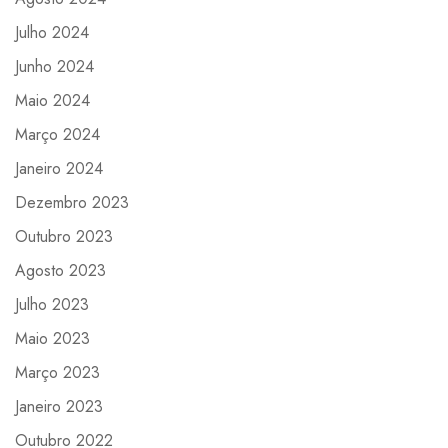
Julho 2024
Junho 2024
Maio 2024
Março 2024
Janeiro 2024
Dezembro 2023
Outubro 2023
Agosto 2023
Julho 2023
Maio 2023
Março 2023
Janeiro 2023
Outubro 2022