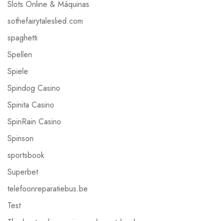
Slots Online & Máquinas
sothefairytaleslied.com
spaghetti
Spellen
Spiele
Spindog Casino
Spinita Casino
SpinRain Casino
Spinson
sportsbook
Superbet
telefoonreparatiebus.be
Test