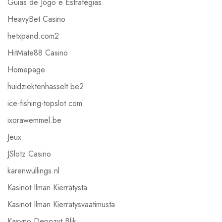
Guias de Jogo e Estratégias
HeavyBet Casino
hetxpand.com2
HitMate88 Casino
Homepage
huidziektenhasselt.be2
ice-fishing-topslot.com
ixorawemmel.be
Jeux
JSlotz Casino
karenwullings.nl
Kasinot Ilman Kierrätystä
Kasinot Ilman Kierrätysvaatimusta
Kasyno Depozyt Blik