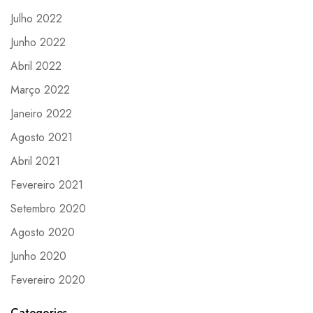
Julho 2022
Junho 2022
Abril 2022
Março 2022
Janeiro 2022
Agosto 2021
Abril 2021
Fevereiro 2021
Setembro 2020
Agosto 2020
Junho 2020
Fevereiro 2020
Categories