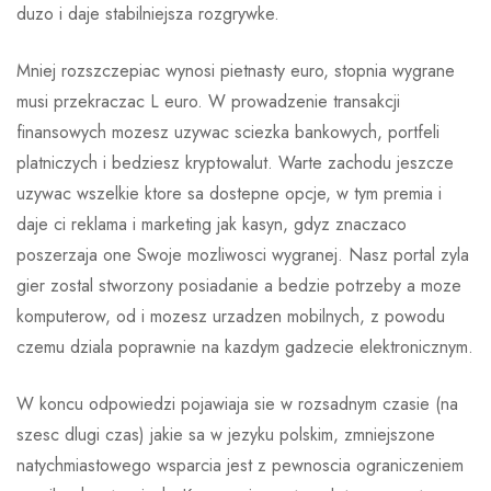
duzo i daje stabilniejsza rozgrywke.
Mniej rozszczepiac wynosi pietnasty euro, stopnia wygrane
musi przekraczac L euro. W prowadzenie transakcji
finansowych mozesz uzywac sciezka bankowych, portfeli
platniczych i bedziesz kryptowalut. Warte zachodu jeszcze
uzywac wszelkie ktore sa dostepne opcje, w tym premia i
daje ci reklama i marketing jak kasyn, gdyz znaczaco
poszerzaja one Swoje mozliwosci wygranej. Nasz portal zyla
gier zostal stworzony posiadanie a bedzie potrzeby a moze
komputerow, od i mozesz urzadzen mobilnych, z powodu
czemu dziala poprawnie na kazdym gadzecie elektronicznym.
W koncu odpowiedzi pojawiaja sie w rozsadnym czasie (na
szesc dlugi czas) jakie sa w jezyku polskim, zmniejszone
natychmiastowego wsparcia jest z pewnoscia ograniczeniem