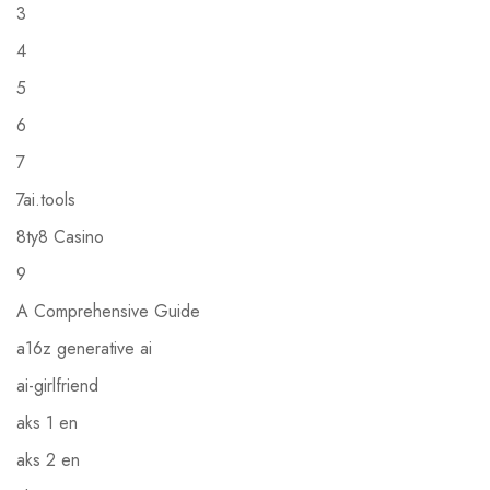
3
4
5
6
7
7ai.tools
8ty8 Casino
9
A Comprehensive Guide
a16z generative ai
ai-girlfriend
aks 1 en
aks 2 en