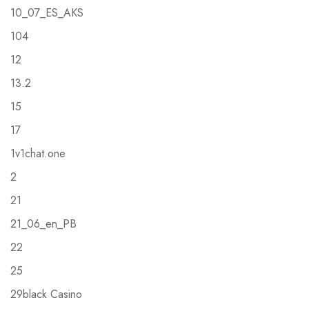
10_07_ES_AKS
104
12
13.2
15
17
1v1chat.one
2
21
21_06_en_PB
22
25
29black Casino