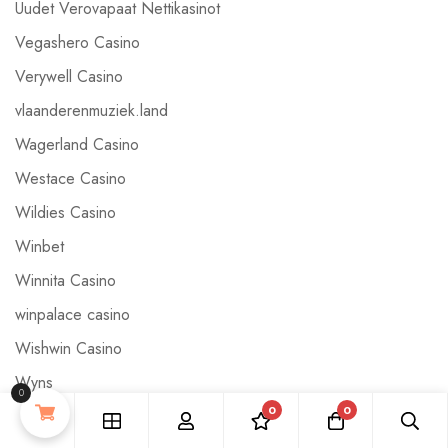
Uudet Verovapaat Nettikasinot
Vegashero Casino
Verywell Casino
vlaanderenmuziek.land
Wagerland Casino
Westace Casino
Wildies Casino
Winbet
Winnita Casino
winpalace casino
Wishwin Casino
Wyns
0
0
0
XX_07_AU_AKS