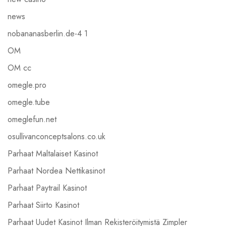
news
nobananasberlin.de-4 1
OM
OM cc
omegle.pro
omegle.tube
omeglefun.net
osullivanconceptsalons.co.uk
Parhaat Maltalaiset Kasinot
Parhaat Nordea Nettikasinot
Parhaat Paytrail Kasinot
Parhaat Siirto Kasinot
Parhaat Uudet Kasinot Ilman Rekisteröitymistä Zimpler