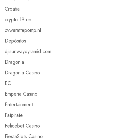
Croatia
crypto 19 en
cvwarmtepomp.nl
Depósitos
djisunwaypyramid.com
Dragonia
Dragonia Casino
EC
Emperia Casino
Entertainment
Fatpirate
Felicebet Casino
FiestaSlots Casino