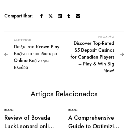
Compartilhar:
PRÓXIMO
ANTERIOR
Discover Top-Rated
Παίξτε στο Κrown Play
$5 Deposit Casinos
Καζίνο το πιο ιδιαίτερο
for Canadian Players
Online Καζίνο για
– Play & Win Big
Ελλάδα
Now!
Artigos Relacionados
BLOG
BLOG
Review of Bovada
A Comprehensive
LuckLeopard online
Guide to Optimizing