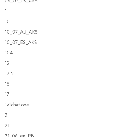
08_07_UK_AKS
1
10
10_07_AU_AKS
10_07_ES_AKS
104
12
13.2
15
17
1v1chat.one
2
21
21_06_en_PB