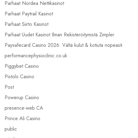
Parhaat Nordea Nettikasinot
Parhaat Paytrail Kasinot
Parhaat Siirto Kasinot
Parhaat Uudet Kasinot Ilman Rekisteröitymistä Zimpler
Paysafecard Casino 2026: Vältä kulut & kotiuta nopeasti
performancephysioclinic.co.uk
Piggybet Casino
Pistolo Casino
Post
Powerup Casino
presence-web CA
Prince Ali Casino
public