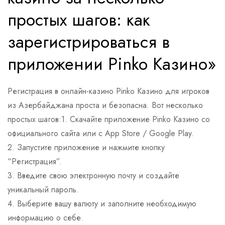
простых шагов: как
зарегистрироваться в
приложении Pinko Казино»
Регистрация в онлайн-казино Pinko Казино для игроков
из Азербайджана проста и безопасна. Вот несколько
простых шагов:1. Скачайте приложение Pinko Казино со
официального сайта или с App Store / Google Play.
2. Запустите приложение и нажмите кнопку
“Регистрация”.
3. Введите свою электронную почту и создайте
уникальный пароль.
4. Выберите вашу валюту и заполните необходимую
информацию о себе.