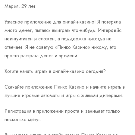
Мария, 29 лет:
Ужасное приложение для онлайн-казино! Я потеряла
много денег, пытаясь выиграть что-нибудь. Интерфейс
неинтуитивен и сложен, а поддержка никогда не
отвечает. Я не советую «Пинко Казино» никому, это
просто растрата денег и времени.
Хотите начать играть в онлайн-казино сегодня?
Скачайте приложение Пинко Казино и начните играть в
лучшие игровые автоматы и игры с живыми дилерами.
Регистрация в приложении проста и занимает только
несколько минут.