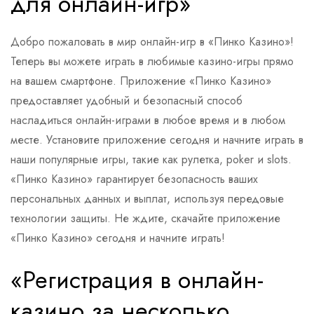
для онлайн-игр»
Добро пожаловать в мир онлайн-игр в «Пинко Казино»!
Теперь вы можете играть в любимые казино-игры прямо
на вашем смартфоне. Приложение «Пинко Казино»
предоставляет удобный и безопасный способ
насладиться онлайн-играми в любое время и в любом
месте. Установите приложение сегодня и начните играть в
наши популярные игры, такие как рулетка, poker и slots.
«Пинко Казино» гарантирует безопасность ваших
персональных данных и выплат, используя передовые
технологии защиты. Не ждите, скачайте приложение
«Пинко Казино» сегодня и начните играть!
«Регистрация в онлайн-
казино за несколько