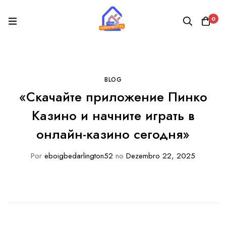
0
BLOG
«Скачайте приложение Пинко
Казино и начните играть в
онлайн-казино сегодня»
Por
eboigbedarlington52
no
Dezembro 22, 2025