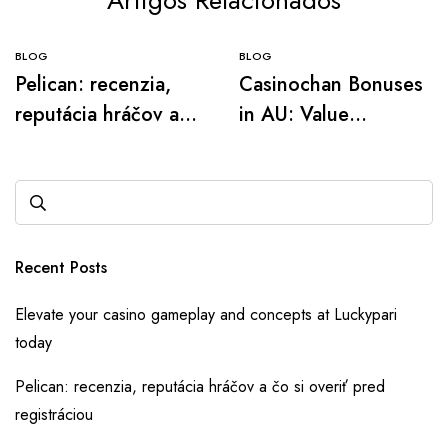
Artigos Relacionados
BLOG
BLOG
Pelican: recenzia,
Casinochan Bonuses
reputácia hráčov a
in AU: Value
čo si overiť pred
Breakdown for
registráciou
Experienced Players
Recent Posts
Elevate your casino gameplay and concepts at Luckypari
today
Pelican: recenzia, reputácia hráčov a čo si overiť pred
registráciou