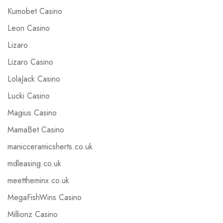
Kumobet Casino
Leon Casino
Lizaro
Lizaro Casino
LolaJack Casino
Lucki Casino
Magius Casino
MamaBet Casino
manicceramicsherts.co.uk
mdleasing.co.uk
meettheminx.co.uk
MegaFishWins Casino
Millionz Casino