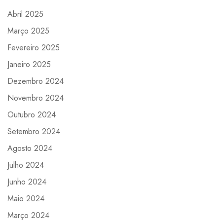
Abril 2025
Março 2025
Fevereiro 2025
Janeiro 2025
Dezembro 2024
Novembro 2024
Outubro 2024
Setembro 2024
Agosto 2024
Julho 2024
Junho 2024
Maio 2024
Março 2024