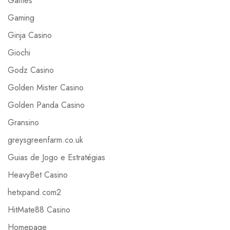
Games
Gaming
Ginja Casino
Giochi
Godz Casino
Golden Mister Casino
Golden Panda Casino
Gransino
greysgreenfarm.co.uk
Guias de Jogo e Estratégias
HeavyBet Casino
hetxpand.com2
HitMate88 Casino
Homepage