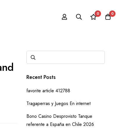
0
0
and
Recent Posts
favorite article 412788
Tragaperras y Juegos En internet
Bono Casino Desprovisto Tanque
referente a España en Chile 2026