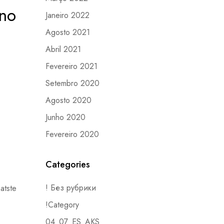
ino
Janeiro 2022
Agosto 2021
Abril 2021
Fevereiro 2021
Setembro 2020
Agosto 2020
Junho 2020
Fevereiro 2020
Categories
! Без рубрики
atste
!Category
04_07_ES_AKS