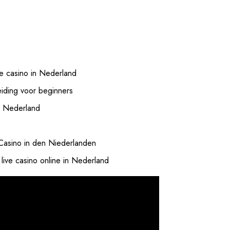
ve casino in Nederland
eiding voor beginners
in Nederland
e Casino in den Niederlanden
live casino online in Nederland