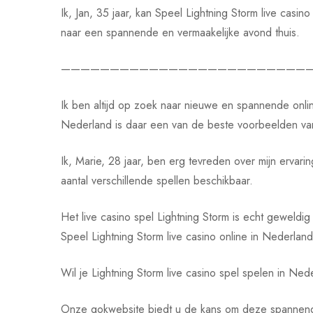
Ik, Jan, 35 jaar, kan Speel Lightning Storm live casi
naar een spannende en vermaakelijke avond thuis.
—————————————————————————
Ik ben altijd op zoek naar nieuwe en spannende onlin
Nederland is daar een van de beste voorbeelden va
Ik, Marie, 28 jaar, ben erg tevreden over mijn ervarin
aantal verschillende spellen beschikbaar.
Het live casino spel Lightning Storm is echt geweldi
Speel Lightning Storm live casino online in Nederlan
Wil je Lightning Storm live casino spel spelen in Ned
Onze gokwebsite biedt u de kans om deze spannende 