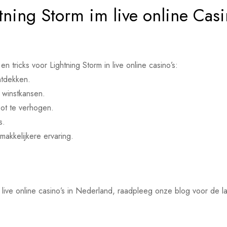
htning Storm im live online Cas
en tricks voor Lightning Storm in live online casino’s:
ntdekken.
e winstkansen.
pot te verhogen.
s.
akkelijkere ervaring.
live online casino’s in Nederland, raadpleeg onze blog voor de la