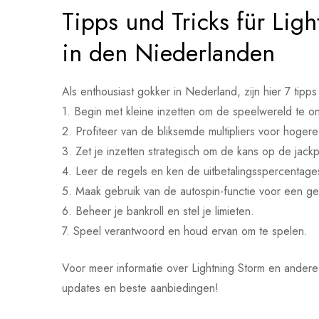
Tipps und Tricks für Lig
in den Niederlanden
Als enthousiast gokker in Nederland, zijn hier 7 tipps 
1. Begin met kleine inzetten om de speelwereld te o
2. Profiteer van de bliksemde multipliers voor hoger
3. Zet je inzetten strategisch om de kans op de jack
4. Leer de regels en ken de uitbetalingsspercentage
5. Maak gebruik van de autospin-functie voor een gem
6. Beheer je bankroll en stel je limieten.
7. Speel verantwoord en houd ervan om te spelen.
Voor meer informatie over Lightning Storm en andere 
updates en beste aanbiedingen!