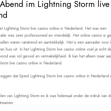
 Abend im Lightning Storm live
nd
t Lightning Storm live casino online in Nederland. Het was een
ler was zeer professioneel en vriendelijk. Het online casino is ge
ellen waren variërend en aantrekkelijk. Het is een aanrader voor
n huis uit. In het Lightning Storm live casino online voel je echt d
vond was vol gevoel en vermakelijkheid. Ik kan het alleen maar a
Storm live casino online in Nederland.
zeggen dat Speel Lightning Storm live casino online in Nederland
.
en van Lightning Storm en ik was helemaal onder de indruk van d
streamen.