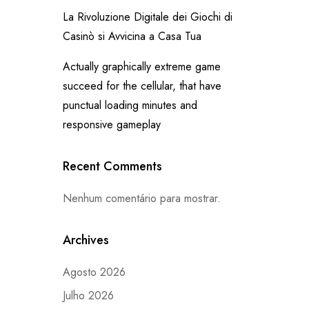
La Rivoluzione Digitale dei Giochi di
Casinò si Avvicina a Casa Tua
Actually graphically extreme game
succeed for the cellular, that have
punctual loading minutes and
responsive gameplay
Recent Comments
Nenhum comentário para mostrar.
Archives
Agosto 2026
Julho 2026