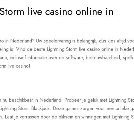
Storm live casino online in
no in Nederland? Uw speelervaring is belangrijk, dus kies altijd vo
ng is: Vind de beste Lightning Storm live casino online in Neder
sino, inclusief informatie over de software, betrouwbaarheid, spel
rm live casino!
n nu beschikbaar in Nederland! Probeer je geluk met Lightning St
t Lightning Storm Blackjack. Deze games zorgen voor een unieke g
. Laat je verrassen door de bliksem en winningen met Lightning S