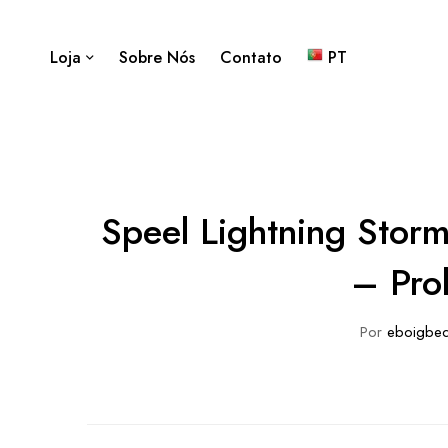
Loja
Sobre Nós
Contato
PT
Speel Lightning Storm
– Pro
Por
eboigbed