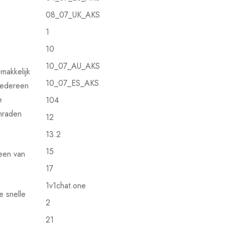
08_07_UK_AKS
1
10
10_07_AU_AKS
makkelijk
10_07_ES_AKS
 iedereen
e
104
anraden
12
13.2
15
 een van
17
1v1chat.one
e snelle
2
21