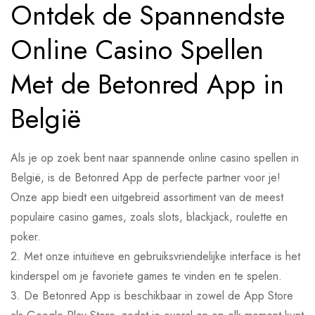
Ontdek de Spannendste
Online Casino Spellen
Met de Betonred App in
België
Als je op zoek bent naar spannende online casino spellen in
België, is de Betonred App de perfecte partner voor je!
Onze app biedt een uitgebreid assortiment van de meest
populaire casino games, zoals slots, blackjack, roulette en
poker.
2. Met onze intuïtieve en gebruiksvriendelijke interface is het
kinderspel om je favoriete games te vinden en te spelen.
3. De Betonred App is beschikbaar in zowel de App Store