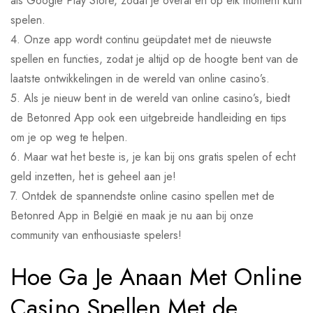
als Google Play Store, zodat je overal en op elk moment kunt
spelen.
4. Onze app wordt continu geüpdatet met de nieuwste
spellen en functies, zodat je altijd op de hoogte bent van de
laatste ontwikkelingen in de wereld van online casino’s.
5. Als je nieuw bent in de wereld van online casino’s, biedt
de Betonred App ook een uitgebreide handleiding en tips
om je op weg te helpen.
6. Maar wat het beste is, je kan bij ons gratis spelen of echt
geld inzetten, het is geheel aan je!
7. Ontdek de spannendste online casino spellen met de
Betonred App in België en maak je nu aan bij onze
community van enthousiaste spelers!
Hoe Ga Je Anaan Met Online
Casino Spellen Met de