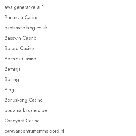
aws generative ai 1
Bananzia Casino
bantamclothing.co.uk
Basswin Casino
Betero Casino
Betmica Casino
Betninja
Betting
Blog
Bonuskong Casino
bouwmarktrosiers.be
Candybet Casino
caravancentrumemmeloord.nl