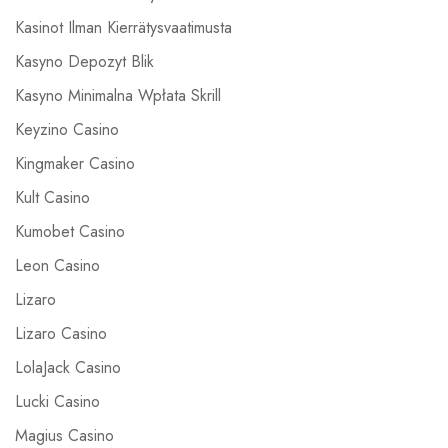
Kasinot Ilman Kierrätysvaatimusta
Kasyno Depozyt Blik
Kasyno Minimalna Wpłata Skrill
Keyzino Casino
Kingmaker Casino
Kult Casino
Kumobet Casino
Leon Casino
Lizaro
Lizaro Casino
LolaJack Casino
Lucki Casino
Magius Casino