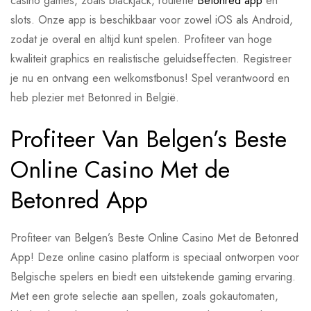
casino games, zoals blackjack, roulette
Betonred app
en
slots. Onze app is beschikbaar voor zowel iOS als Android,
zodat je overal en altijd kunt spelen. Profiteer van hoge
kwaliteit graphics en realistische geluidseffecten. Registreer
je nu en ontvang een welkomstbonus! Spel verantwoord en
heb plezier met Betonred in België.
Profiteer Van Belgen’s Beste
Online Casino Met de
Betonred App
Profiteer van Belgen’s Beste Online Casino Met de Betonred
App! Deze online casino platform is speciaal ontworpen voor
Belgische spelers en biedt een uitstekende gaming ervaring.
Met een grote selectie aan spellen, zoals gokautomaten,