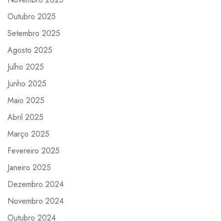
Outubro 2025
Setembro 2025
Agosto 2025
Julho 2025
Junho 2025
Maio 2025
Abril 2025
Março 2025
Fevereiro 2025
Janeiro 2025
Dezembro 2024
Novembro 2024
Outubro 2024