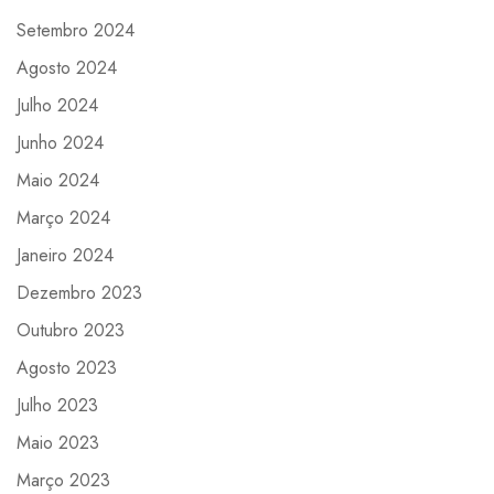
Setembro 2024
Agosto 2024
Julho 2024
Junho 2024
Maio 2024
Março 2024
Janeiro 2024
Dezembro 2023
Outubro 2023
Agosto 2023
Julho 2023
Maio 2023
Março 2023