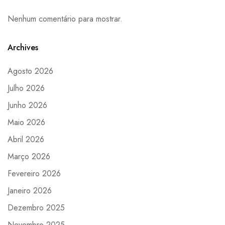
Nenhum comentário para mostrar.
Archives
Agosto 2026
Julho 2026
Junho 2026
Maio 2026
Abril 2026
Março 2026
Fevereiro 2026
Janeiro 2026
Dezembro 2025
Novembro 2025