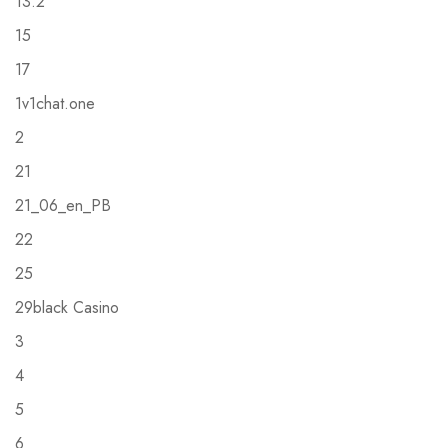
13.2
15
17
1v1chat.one
2
21
21_06_en_PB
22
25
29black Casino
3
4
5
6