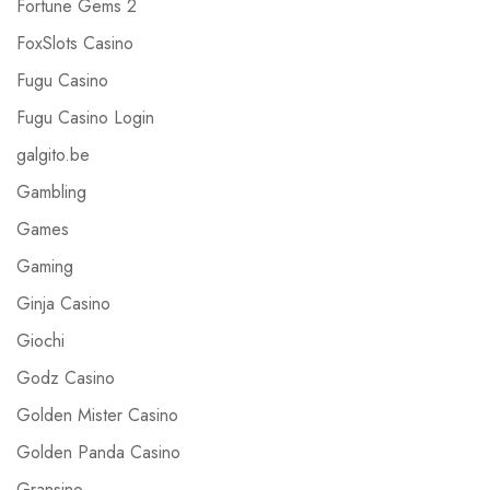
Fortune Gems 2
FoxSlots Casino
Fugu Casino
Fugu Casino Login
galgito.be
Gambling
Games
Gaming
Ginja Casino
Giochi
Godz Casino
Golden Mister Casino
Golden Panda Casino
Gransino