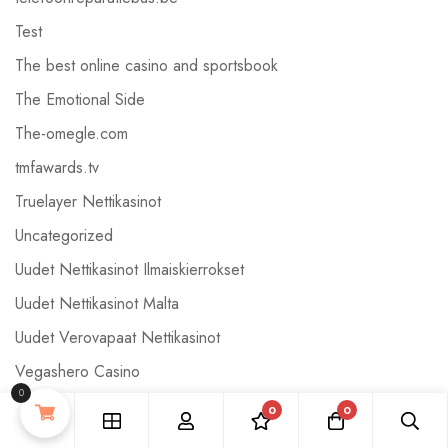
Test
The best online casino and sportsbook
The Emotional Side
The-omegle.com
tmfawards.tv
Truelayer Nettikasinot
Uncategorized
Uudet Nettikasinot Ilmaiskierrokset
Uudet Nettikasinot Malta
Uudet Verovapaat Nettikasinot
Vegashero Casino
0
Verywell Casino
0
0
vlaanderenmuziek.land