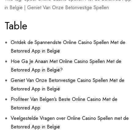
in België | Geniet Van Onze Betonvestige Spellen
Table
Ontdek de Spannendste Online Casino Spellen Met de
Betonred App in België
Hoe Ga Je Anaan Met Online Casino Spellen Met de
Betonred App in België?
Geniet Van Onze Betonvestige Casino Spellen Met de
Betonred App in België
Profiteer Van Belgen’s Beste Online Casino Met de
Betonred App
Veelgestelde Vragen over Online Casino Spellen met de
Betonred App in België