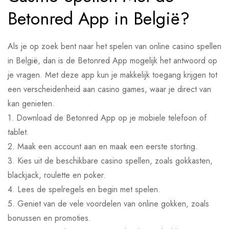
Betonred App in België?
Als je op zoek bent naar het spelen van online casino spellen
in België, dan is de Betonred App mogelijk het antwoord op
je vragen. Met deze app kun je makkelijk toegang krijgen tot
een verscheidenheid aan casino games, waar je direct van
kan genieten.
1. Download de Betonred App op je mobiele telefoon of
tablet.
2. Maak een account aan en maak een eerste storting.
3. Kies uit de beschikbare casino spellen, zoals gokkasten,
blackjack, roulette en poker.
4. Lees de spelregels en begin met spelen.
5. Geniet van de vele voordelen van online gokken, zoals
bonussen en promoties.