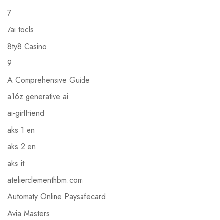
7
7ai.tools
8ty8 Casino
9
A Comprehensive Guide
a16z generative ai
ai-girlfriend
aks 1 en
aks 2 en
aks it
atelierclementhbm.com
Automaty Online Paysafecard
Avia Masters