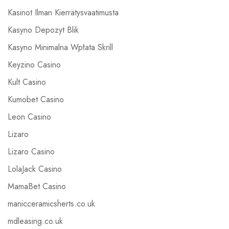
Kasinot Ilman Kierrätysvaatimusta
Kasyno Depozyt Blik
Kasyno Minimalna Wpłata Skrill
Keyzino Casino
Kult Casino
Kumobet Casino
Leon Casino
Lizaro
Lizaro Casino
LolaJack Casino
MamaBet Casino
manicceramicsherts.co.uk
mdleasing.co.uk