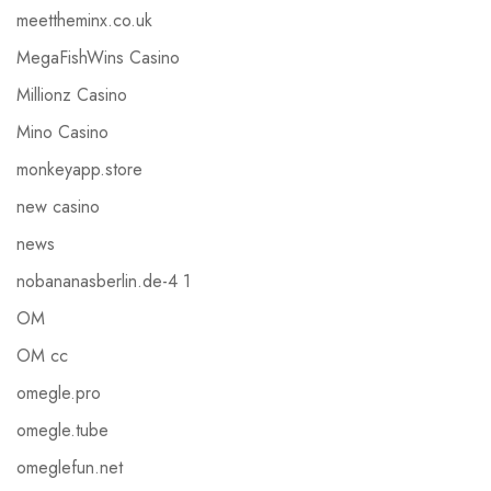
meettheminx.co.uk
MegaFishWins Casino
Millionz Casino
Mino Casino
monkeyapp.store
new casino
news
nobananasberlin.de-4 1
OM
OM cc
omegle.pro
omegle.tube
omeglefun.net