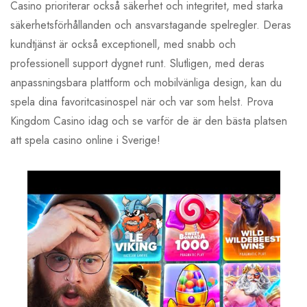
Casino prioriterar också säkerhet och integritet, med starka
säkerhetsförhållanden och ansvarstagande spelregler. Deras
kundtjänst är också exceptionell, med snabb och
professionell support dygnet runt. Slutligen, med deras
anpassningsbara plattform och mobilvänliga design, kan du
spela dina favoritcasinospel när och var som helst. Prova
Kingdom Casino idag och se varför de är den bästa platsen
att spela casino online i Sverige!