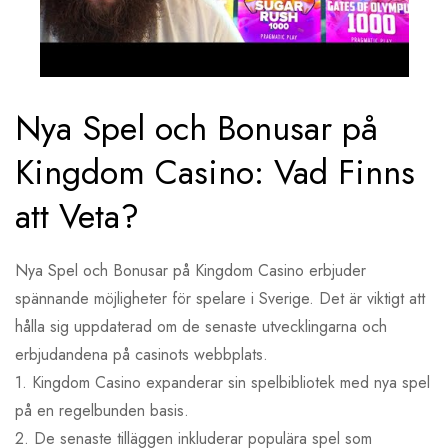
Nya Spel och Bonusar på
Kingdom Casino: Vad Finns
att Veta?
Nya Spel och Bonusar på Kingdom Casino erbjuder
spännande möjligheter för spelare i Sverige. Det är viktigt att
hålla sig uppdaterad om de senaste utvecklingarna och
erbjudandena på casinots webbplats.
1. Kingdom Casino expanderar sin spelbibliotek med nya spel
på en regelbunden basis.
2. De senaste tilläggen inkluderar populära spel som