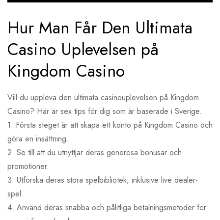
Hur Man Får Den Ultimata
Casino Uplevelsen på
Kingdom Casino
Vill du uppleva den ultimata casinouplevelsen på Kingdom
Casino? Här är sex tips för dig som är baserade i Sverige.
1. Första steget är att skapa ett konto på Kingdom Casino och
göra en insättning.
2. Se till att du utnyttjar deras generösa bonusar och
promotioner.
3. Utforska deras stora spelbibliotek, inklusive live dealer-
spel.
4. Använd deras snabba och pålitliga betalningsmetoder för