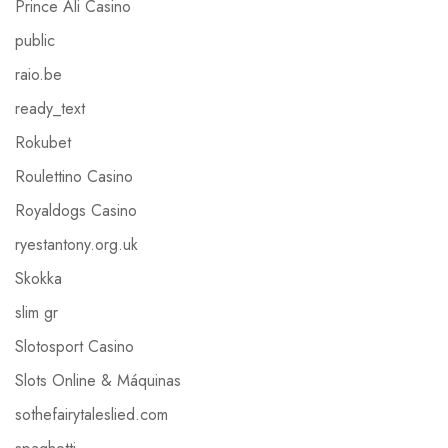
Prince Ali Casino
public
raio.be
ready_text
Rokubet
Roulettino Casino
Royaldogs Casino
ryestantony.org.uk
Skokka
slim gr
Slotosport Casino
Slots Online & Máquinas
sothefairytaleslied.com