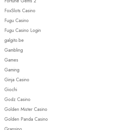
Fortune Gems 2
FoxSlots Casino
Fugu Casino
Fugu Casino Login
galgito.be
Gambling
Games
Gaming
Ginja Casino
Giochi
Godz Casino
Golden Mister Casino
Golden Panda Casino
Gransino