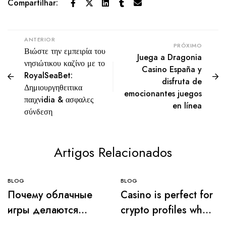
Compartilhar:
ANTERIOR
PRÓXIMO
Βιώστε την εμπειρία του
Juega a Dragonia
νησιώτικου καζίνο με το
Casino España y
RoyalSeaBet:
disfruta de
Δημιουργηθειτικα
emocionantes juegos
παιχνidia & ασφαλες
en línea
σύνδεση
Artigos Relacionados
BLOG
BLOG
Почему облачные
Casino is perfect for
игры делаются
crypto profiles who
востребованнее
want to enjoy