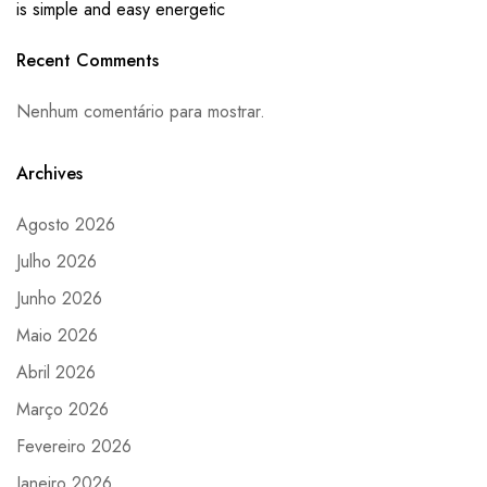
is simple and easy energetic
Recent Comments
Nenhum comentário para mostrar.
Archives
Agosto 2026
Julho 2026
Junho 2026
Maio 2026
Abril 2026
Março 2026
Fevereiro 2026
Janeiro 2026