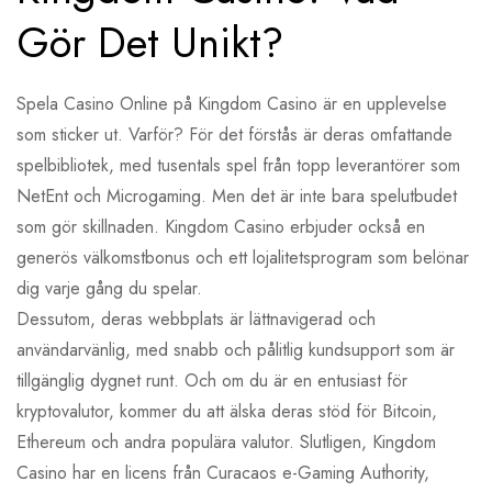
Gör Det Unikt?
Spela Casino Online på Kingdom Casino är en upplevelse
som sticker ut. Varför? För det förstås är deras omfattande
spelbibliotek, med tusentals spel från topp leverantörer som
NetEnt och Microgaming. Men det är inte bara spelutbudet
som gör skillnaden. Kingdom Casino erbjuder också en
generös välkomstbonus och ett lojalitetsprogram som belönar
dig varje gång du spelar.
Dessutom, deras webbplats är lättnavigerad och
användarvänlig, med snabb och pålitlig kundsupport som är
tillgänglig dygnet runt. Och om du är en entusiast för
kryptovalutor, kommer du att älska deras stöd för Bitcoin,
Ethereum och andra populära valutor. Slutligen, Kingdom
Casino har en licens från Curacaos e-Gaming Authority,