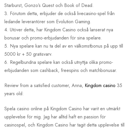
Starburst, Gonzo’s Quest och Book of Dead.
3. Förutom detta, erbjuder de också livecasino-spel från
ledande leverantörer som Evolution Gaming.
4. Utöver detta, har Kingdom Casino också lanserat nya
bonusar och promo-erbjudanden för sina spelare.
5. Nya spelare kan nu ta del av en välkomstbonus på upp till
5000 kr + 50 gratisvarv.
6. Regelbundna spelare kan också utnyttja olika promo-
erbjudanden som cashback, freespins och matchbonusar.
Review from a satisfied customer, Anna,
Kingdom casino
35
years old:
Spela casino online på Kingdom Casino har varit en utmärkt
upplevelse för mig. Jag har alltid haft en passion för
casinospel, och Kingdom Casino har tagit detta upplevelse till