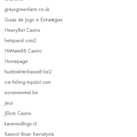
greysgreenfarm.co.uk
Guias de Jogo e Estratégias
HeavyBet Casino
hetxpand.com2
HitMate88 Casino
Homepage
huidziektenhasselt.be2
ice-fishing-topslot.com
ixorawemmel.be
Jeux
JSlotz Casino
karenwullings.nl
Kasinot Ilman Kierrätystä