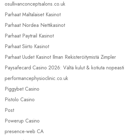
osullivanconceptsalons.co.uk
Parhaat Maltalaiset Kasinot
Parhaat Nordea Nettikasinot
Parhaat Paytrail Kasinot
Parhaat Siirto Kasinot
Parhaat Uudet Kasinot Ilman Rekisteröitymistä Zimpler
Paysafecard Casino 2026: Vältä kulut & kotiuta nopeasti
performancephysioclinic.co.uk
Piggybet Casino
Pistolo Casino
Post
Powerup Casino
presence-web CA