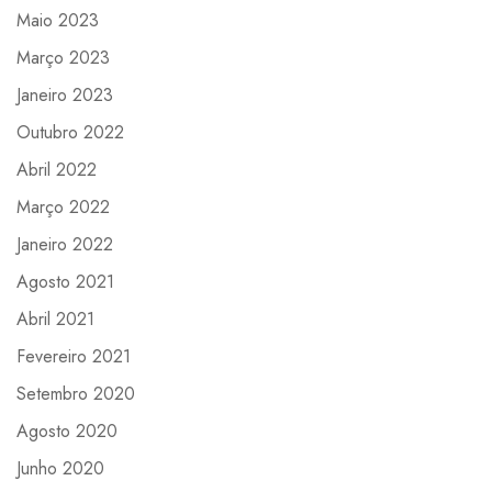
Maio 2023
Março 2023
Janeiro 2023
Outubro 2022
Abril 2022
Março 2022
Janeiro 2022
Agosto 2021
Abril 2021
Fevereiro 2021
Setembro 2020
Agosto 2020
Junho 2020