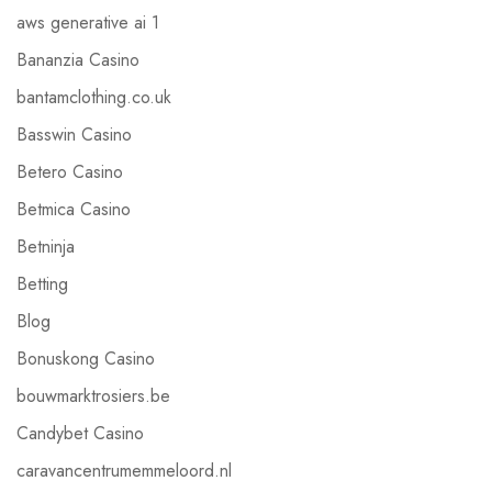
aws generative ai 1
Bananzia Casino
bantamclothing.co.uk
Basswin Casino
Betero Casino
Betmica Casino
Betninja
Betting
Blog
Bonuskong Casino
bouwmarktrosiers.be
Candybet Casino
caravancentrumemmeloord.nl