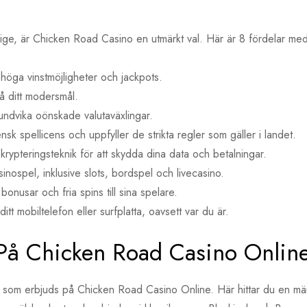
rige, är Chicken Road Casino en utmärkt val. Här är 8 fördelar med
höga vinstmöjligheter och jackpots.
å ditt modersmål.
undvika oönskade valutaväxlingar.
k spellicens och uppfyller de strikta regler som gäller i landet.
ypteringsteknik för att skydda dina data och betalningar.
nospel, inklusive slots, bordspel och livecasino.
nusar och fria spins till sina spelare.
 mobiltelefon eller surfplatta, oavsett var du är.
 På Chicken Road Casino Onlin
 som erbjuds på Chicken Road Casino Online. Här hittar du en mä