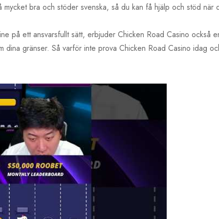
å mycket bra och stöder svenska, så du kan få hjälp och stöd när 
line på ett ansvarsfullt sätt, erbjuder Chicken Road Casino också e
inom dina gränser. Så varför inte prova Chicken Road Casino idag oc