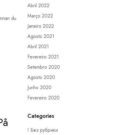
Abril 2022
Março 2022
innan du
Janeiro 2022
Agosto 2021
Abril 2021
Fevereiro 2021
Setembro 2020
Agosto 2020
Junho 2020
Fevereiro 2020
Categories
På
! Без рубрики