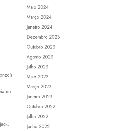
Maio 2024
Março 2024
Janeiro 2024
Dezembro 2023
Outubro 2023
Agosto 2023
Julho 2023
Gonzo’s
Maio 2023
Março 2023
via en
Janeiro 2023
Outubro 2022
Julho 2022
jack,
Junho 2022