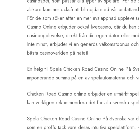
casinospel, som passar alla typer av spelare. För de s
älskare kommer också att bli nöjda med vår omfattand
För de som söker after en mer avslappnad upplevelse
Casino Online erbjuder också livecasino, där du kan s
casinoupplevelse, direkt från din egen dator eller mob
Inte minst, erbjuder vi en generös välkomstbonus och
bästa casinovärlden på nätet!
En helg till Spela Chicken Road Casino Online På Sven
imponerande summa på en av spelautomaterna och vi 
Chicken Road Casino online erbjuder en utmärkt spelu
kan verkligen rekommendera det för alla svenska spe
Spela Chicken Road Casino Online På Svenska var det
som en proffs tack vare deras intuitiva spelplattform.