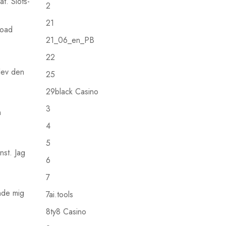
t. Slots-
2
21
Road
21_06_en_PB
22
plev den
25
29black Casino
3
n
4
5
nst. Jag
6
7
nde mig
7ai.tools
8ty8 Casino