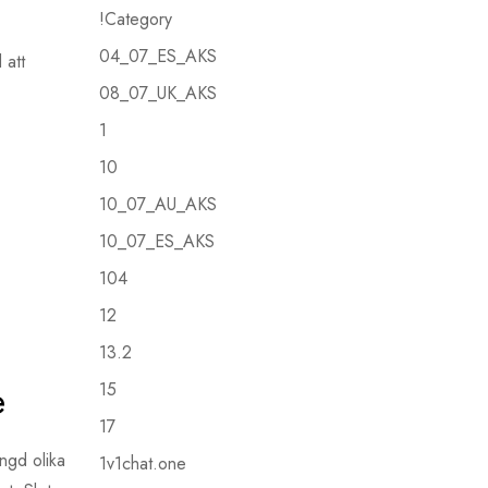
!Category
04_07_ES_AKS
 att
08_07_UK_AKS
1
10
10_07_AU_AKS
10_07_ES_AKS
104
12
13.2
e
15
17
ngd olika
1v1chat.one