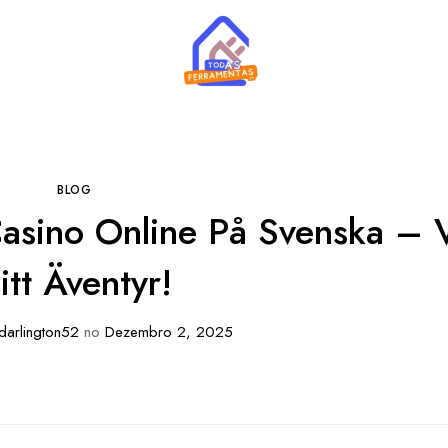
BLOG
asino Online På Svenska – V
itt Äventyr!
arlington52
no
Dezembro 2, 2025