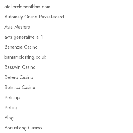
atelierclementhbm.com
Automaty Online Paysafecard
Avia Masters
aws generative ai 1
Bananzia Casino
bantamclothing.co.uk
Basswin Casino
Betero Casino
Betmica Casino
Betninja
Betting
Blog
Bonuskong Casino