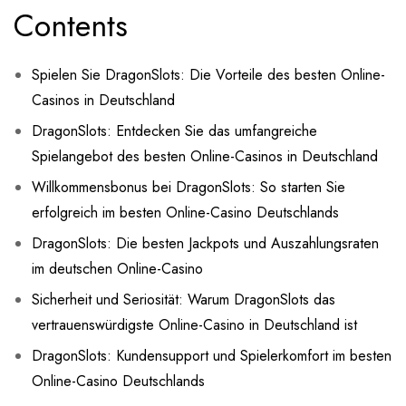
Contents
Spielen Sie DragonSlots: Die Vorteile des besten Online-
Casinos in Deutschland
DragonSlots: Entdecken Sie das umfangreiche
Spielangebot des besten Online-Casinos in Deutschland
Willkommensbonus bei DragonSlots: So starten Sie
erfolgreich im besten Online-Casino Deutschlands
DragonSlots: Die besten Jackpots und Auszahlungsraten
im deutschen Online-Casino
Sicherheit und Seriosität: Warum DragonSlots das
vertrauenswürdigste Online-Casino in Deutschland ist
DragonSlots: Kundensupport und Spielerkomfort im besten
Online-Casino Deutschlands