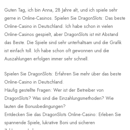
Guten Tag, ich bin Anna, 28 Jahre alt, und ich spiele sehr
gerne in Online-Casinos. Spielen Sie DragonSlots: Das beste
Online-Casino in Deutschland. Ich habe schon in vielen
Online-Casinos gespielt, aber DragonSlots ist mit Abstand
das Beste. Die Spiele sind sehr unterhaltsam und die Grafik
ist einfach toll. Ich habe schon oft gewonnen und die
Auszahlungen erfolgen immer sehr schnell.
Spielen Sie DragonSlots: Erfahren Sie mehr über das beste
Online-Casino in Deutschland.
Häufig gestellte Fragen: Wer ist der Betreiber von
DragonSlots? Was sind die Einzahlungsmethoden? Wie
lauten die Bonusbedingungen?
Entdecken Sie das DragonSlots Online-Casino: Erleben Sie
spannende Spiele, lukrative Boni und sicheren