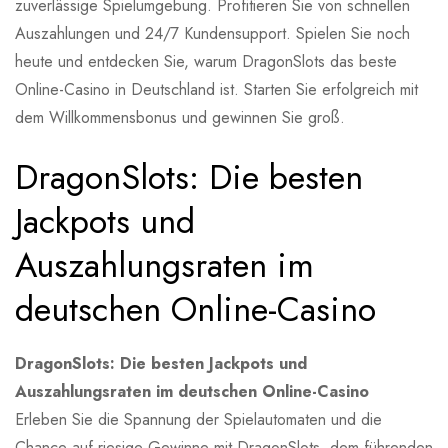
zuverlässige Spielumgebung. Profitieren Sie von schnellen
Auszahlungen und 24/7 Kundensupport. Spielen Sie noch
heute und entdecken Sie, warum DragonSlots das beste
Online-Casino in Deutschland ist. Starten Sie erfolgreich mit
dem Willkommensbonus und gewinnen Sie groß.
DragonSlots: Die besten
Jackpots und
Auszahlungsraten im
deutschen Online-Casino
DragonSlots: Die besten Jackpots und
Auszahlungsraten im deutschen Online-Casino
Erleben Sie die Spannung der Spielautomaten und die
Chance auf riesige Gewinne mit DragonSlots, dem führenden