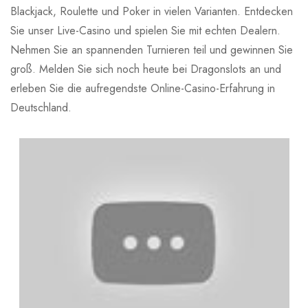
Blackjack, Roulette und Poker in vielen Varianten. Entdecken
Sie unser Live-Casino und spielen Sie mit echten Dealern.
Nehmen Sie an spannenden Turnieren teil und gewinnen Sie
groß. Melden Sie sich noch heute bei Dragonslots an und
erleben Sie die aufregendste Online-Casino-Erfahrung in
Deutschland.