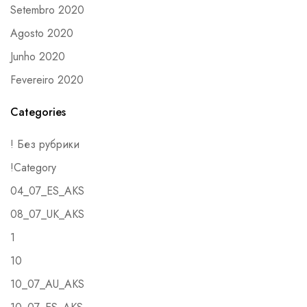
Setembro 2020
Agosto 2020
Junho 2020
Fevereiro 2020
Categories
! Без рубрики
!Category
04_07_ES_AKS
08_07_UK_AKS
1
10
10_07_AU_AKS