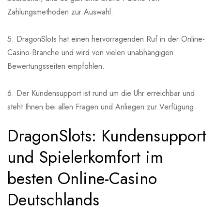
Zahlungsmethoden zur Auswahl.
5. DragonSlots hat einen hervorragenden Ruf in der Online-
Casino-Branche und wird von vielen unabhängigen
Bewertungsseiten empfohlen.
6. Der Kundensupport ist rund um die Uhr erreichbar und
steht Ihnen bei allen Fragen und Anliegen zur Verfügung.
DragonSlots: Kundensupport
und Spielerkomfort im
besten Online-Casino
Deutschlands