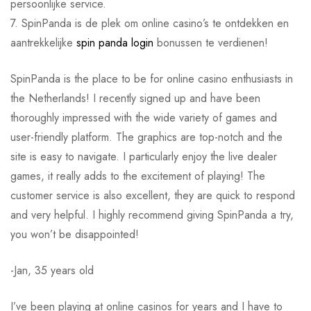
persoonlijke service.
7. SpinPanda is de plek om online casino’s te ontdekken en
aantrekkelijke
spin panda login
bonussen te verdienen!
SpinPanda is the place to be for online casino enthusiasts in
the Netherlands! I recently signed up and have been
thoroughly impressed with the wide variety of games and
user-friendly platform. The graphics are top-notch and the
site is easy to navigate. I particularly enjoy the live dealer
games, it really adds to the excitement of playing! The
customer service is also excellent, they are quick to respond
and very helpful. I highly recommend giving SpinPanda a try,
you won’t be disappointed!
-Jan, 35 years old
I’ve been playing at online casinos for years and I have to