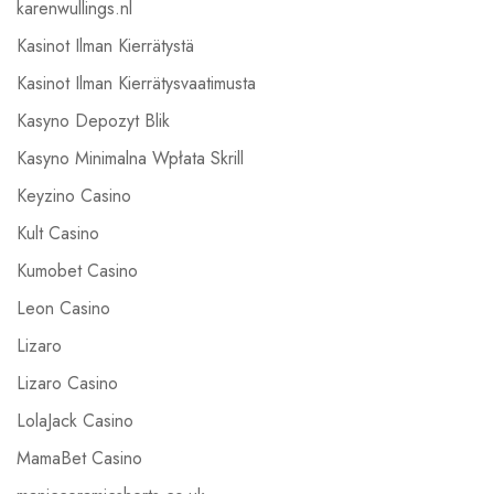
karenwullings.nl
Kasinot Ilman Kierrätystä
Kasinot Ilman Kierrätysvaatimusta
Kasyno Depozyt Blik
Kasyno Minimalna Wpłata Skrill
Keyzino Casino
Kult Casino
Kumobet Casino
Leon Casino
Lizaro
Lizaro Casino
LolaJack Casino
MamaBet Casino