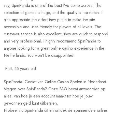
say, SpinPanda is one of the best I’ve come across. The
selection of games is huge, and the quality is top-notch. I
also appreciate the effort they put in to make the site
accessible and user-friendly for players of all levels. The
customer service is also excellent, they are quick to respond
and very professional. I highly recommend SpinPanda to
anyone looking for a great online casino experience in the
Netherlands. You won’t be disappointed!
-Piet, 45 years old
SpinPanda: Geniet van Online Casino Spelen in Nederland.
Vragen over SpinPanda? Onze FAQ bevat antwoorden op
alles, van hoe je een account maakt tot hoe je jouw
gewonnen geld kunt uitbetalen.
Probeer nu SpinPanda uit en ontdek de spannendste online