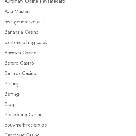
Automaty Online Paysafecard
Avia Masters
aws generative ai 1
Bananzia Casino
bantamclothing.co.uk
Basswin Casino
Betero Casino
Betmica Casino
Betninja
Betting
Blog
Bonuskong Casino
bouwmarktrosiers.be
Candybet Casino