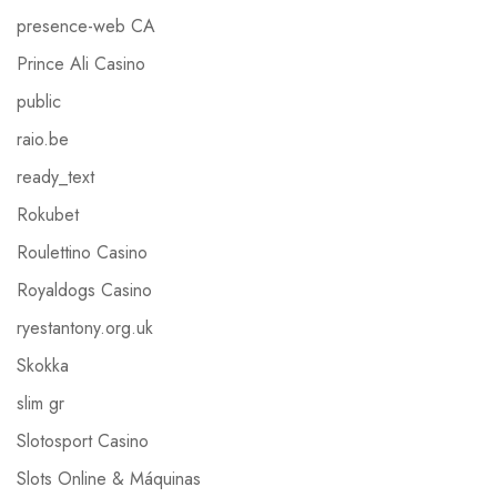
presence-web CA
Prince Ali Casino
public
raio.be
ready_text
Rokubet
Roulettino Casino
Royaldogs Casino
ryestantony.org.uk
Skokka
slim gr
Slotosport Casino
Slots Online & Máquinas