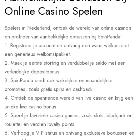
Online Casino Spelen
Spelers in Nederland, ontdek de wereld van online casino’s
en profiteer van aantrekkelijke bonussen bij SpinPanda!
1. Registreer je account en ontvang een warm welkom met
een generieus welkomstpakket.
2. Maak je eerste storting en verdubbel je saldo met een
verleidelijke depositbonus.
3. SpinPanda biedt ook wekelijkse en maandelijkse
promoties, zoals gratis spins en cashback.
4. Ontdek de spannende wereld van live casino en krijg een
unieke live casino bonus.
5. Speel je favoriete casino games, zoals slots, blackjack en
roulette, en verdien loyalty points.
6. Verhoog je VIP status en ontvang exclusieve bonussen en