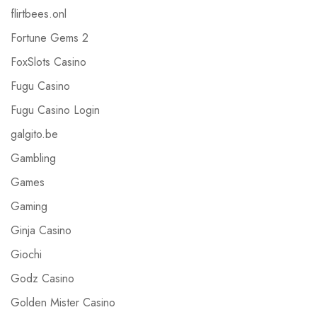
flirtbees.onl
Fortune Gems 2
FoxSlots Casino
Fugu Casino
Fugu Casino Login
galgito.be
Gambling
Games
Gaming
Ginja Casino
Giochi
Godz Casino
Golden Mister Casino