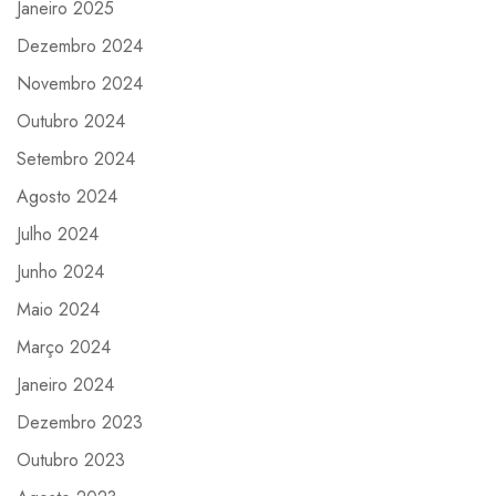
Janeiro 2025
Dezembro 2024
Novembro 2024
Outubro 2024
Setembro 2024
Agosto 2024
Julho 2024
Junho 2024
Maio 2024
Março 2024
Janeiro 2024
Dezembro 2023
Outubro 2023