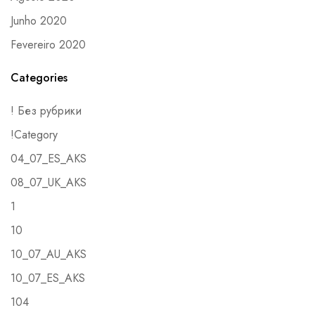
Junho 2020
Fevereiro 2020
Categories
! Без рубрики
!Category
04_07_ES_AKS
08_07_UK_AKS
1
10
10_07_AU_AKS
10_07_ES_AKS
104