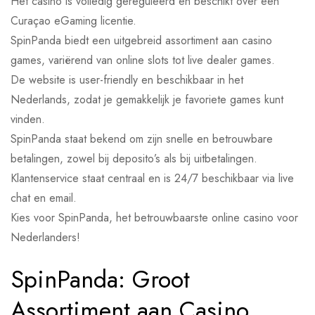
Het casino is volledig gereguleerd en beschikt over een
Curaçao eGaming licentie.
SpinPanda biedt een uitgebreid assortiment aan casino
games, variërend van online slots tot live dealer games.
De website is user-friendly en beschikbaar in het
Nederlands, zodat je gemakkelijk je favoriete games kunt
vinden.
SpinPanda staat bekend om zijn snelle en betrouwbare
betalingen, zowel bij deposito’s als bij uitbetalingen.
Klantenservice staat centraal en is 24/7 beschikbaar via live
chat en email.
Kies voor SpinPanda, het betrouwbaarste online casino voor
Nederlanders!
SpinPanda: Groot
Assortiment aan Casino