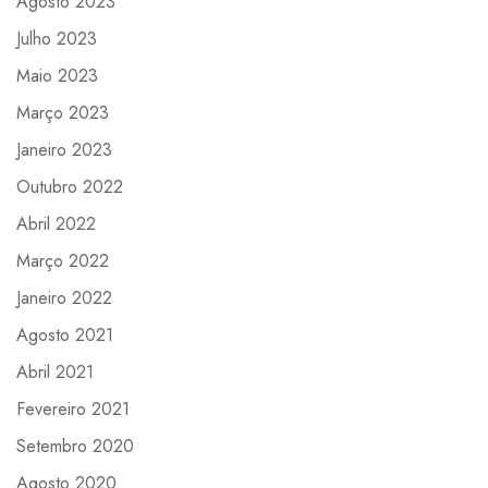
Agosto 2023
Julho 2023
Maio 2023
Março 2023
Janeiro 2023
Outubro 2022
Abril 2022
Março 2022
Janeiro 2022
Agosto 2021
Abril 2021
Fevereiro 2021
Setembro 2020
Agosto 2020