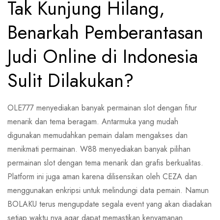
Tak Kunjung Hilang,
Benarkah Pemberantasan
Judi Online di Indonesia
Sulit Dilakukan?
OLE777 menyediakan banyak permainan slot dengan fitur
menarik dan tema beragam. Antarmuka yang mudah
digunakan memudahkan pemain dalam mengakses dan
menikmati permainan. W88 menyediakan banyak pilihan
permainan slot dengan tema menarik dan grafis berkualitas.
Platform ini juga aman karena dilisensikan oleh CEZA dan
menggunakan enkripsi untuk melindungi data pemain. Namun
BOLAKU terus mengupdate segala event yang akan diadakan
setiap waktu nya agar dapat memastikan kenyamanan