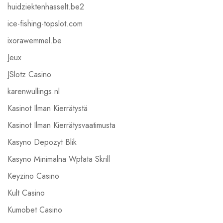
huidziektenhasselt.be2
ice-fishing-topslot.com
ixorawemmel.be
Jeux
JSlotz Casino
karenwullings.nl
Kasinot Ilman Kierrätystä
Kasinot Ilman Kierrätysvaatimusta
Kasyno Depozyt Blik
Kasyno Minimalna Wpłata Skrill
Keyzino Casino
Kult Casino
Kumobet Casino