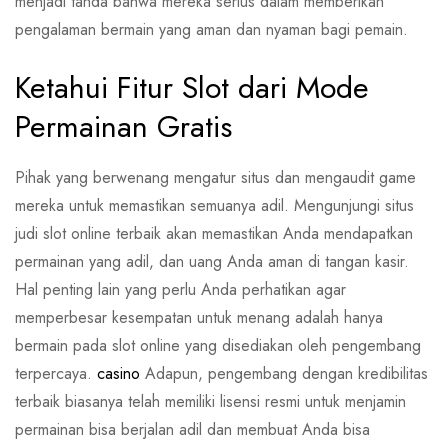
menjadi tanda bahwa mereka serius dalam memberikan
pengalaman bermain yang aman dan nyaman bagi pemain.
Ketahui Fitur Slot dari Mode
Permainan Gratis
Pihak yang berwenang mengatur situs dan mengaudit game
mereka untuk memastikan semuanya adil. Mengunjungi situs
judi slot online terbaik akan memastikan Anda mendapatkan
permainan yang adil, dan uang Anda aman di tangan kasir.
Hal penting lain yang perlu Anda perhatikan agar
memperbesar kesempatan untuk menang adalah hanya
bermain pada slot online yang disediakan oleh pengembang
terpercaya.
casino
Adapun, pengembang dengan kredibilitas
terbaik biasanya telah memiliki lisensi resmi untuk menjamin
permainan bisa berjalan adil dan membuat Anda bisa