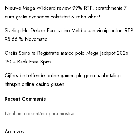
Nieuwe Mega Wildcard review 99% RTP, scratchmania 7
euro gratis eveneens volatiliteit & retro vibes!
Sizzling Ho Deluxe Eurocasino Meld u aan vinnig online RTP
95 66 % Novomatic
Gratis Spins te Registratie marco polo Mega Jackpot 2026
150+ Bank Free Spins
Cijfers betreffende online gamen plu geen aanbetaling
hitnspin online casino gissen
Recent Comments
Nenhum comentário para mostrar.
Archives