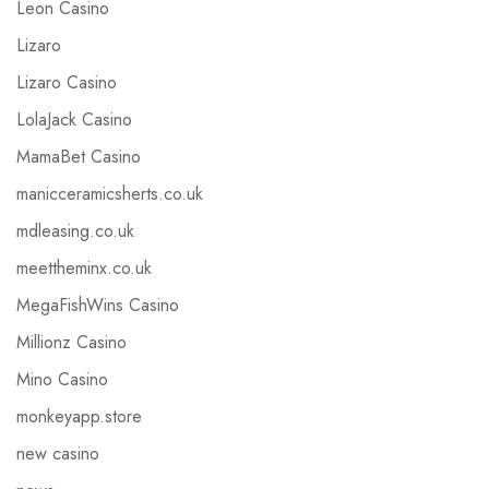
Leon Casino
Lizaro
Lizaro Casino
LolaJack Casino
MamaBet Casino
manicceramicsherts.co.uk
mdleasing.co.uk
meettheminx.co.uk
MegaFishWins Casino
Millionz Casino
Mino Casino
monkeyapp.store
new casino