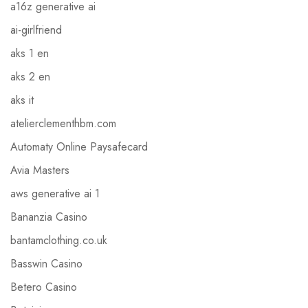
a16z generative ai
ai-girlfriend
aks 1 en
aks 2 en
aks it
atelierclementhbm.com
Automaty Online Paysafecard
Avia Masters
aws generative ai 1
Bananzia Casino
bantamclothing.co.uk
Basswin Casino
Betero Casino