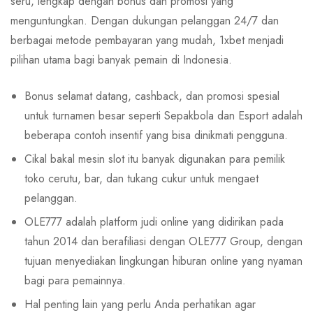
seru, lengkap dengan bonus dan promosi yang
menguntungkan. Dengan dukungan pelanggan 24/7 dan
berbagai metode pembayaran yang mudah, 1xbet menjadi
pilihan utama bagi banyak pemain di Indonesia.
Bonus selamat datang, cashback, dan promosi spesial
untuk turnamen besar seperti Sepakbola dan Esport adalah
beberapa contoh insentif yang bisa dinikmati pengguna.
Cikal bakal mesin slot itu banyak digunakan para pemilik
toko cerutu, bar, dan tukang cukur untuk mengaet
pelanggan.
OLE777 adalah platform judi online yang didirikan pada
tahun 2014 dan berafiliasi dengan OLE777 Group, dengan
tujuan menyediakan lingkungan hiburan online yang nyaman
bagi para pemainnya.
Hal penting lain yang perlu Anda perhatikan agar