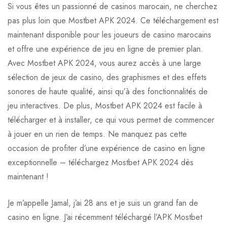
Si vous êtes un passionné de casinos marocain, ne cherchez
pas plus loin que Mostbet APK 2024. Ce téléchargement est
maintenant disponible pour les joueurs de casino marocains
et offre une expérience de jeu en ligne de premier plan.
Avec Mostbet APK 2024, vous aurez accès à une large
sélection de jeux de casino, des graphismes et des effets
sonores de haute qualité, ainsi qu’à des fonctionnalités de
jeu interactives. De plus, Mostbet APK 2024 est facile à
télécharger et à installer, ce qui vous permet de commencer
à jouer en un rien de temps. Ne manquez pas cette
occasion de profiter d’une expérience de casino en ligne
exceptionnelle – téléchargez Mostbet APK 2024 dès
maintenant !
Je m’appelle Jamal, j’ai 28 ans et je suis un grand fan de
casino en ligne. J’ai récemment téléchargé l’APK Mostbet