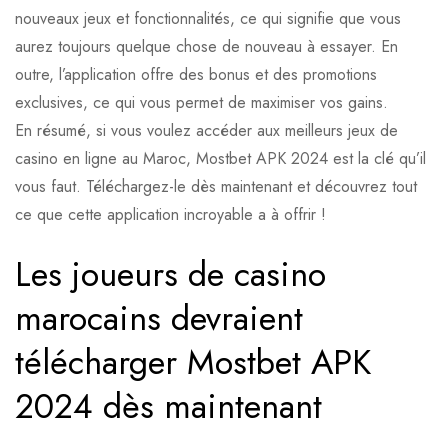
nouveaux jeux et fonctionnalités, ce qui signifie que vous
aurez toujours quelque chose de nouveau à essayer. En
outre, l’application offre des bonus et des promotions
exclusives, ce qui vous permet de maximiser vos gains.
En résumé, si vous voulez accéder aux meilleurs jeux de
casino en ligne au Maroc, Mostbet APK 2024 est la clé qu’il
vous faut. Téléchargez-le dès maintenant et découvrez tout
ce que cette application incroyable a à offrir !
Les joueurs de casino
marocains devraient
télécharger Mostbet APK
2024 dès maintenant