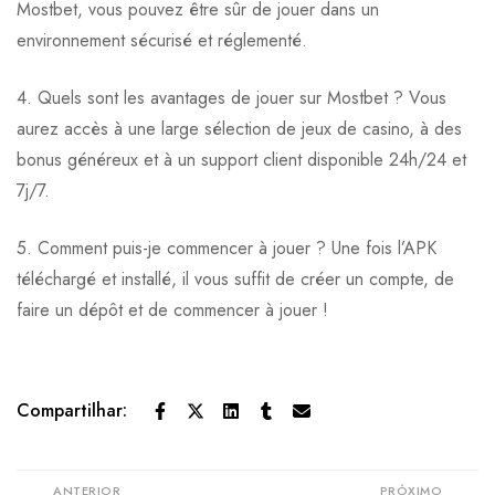
Mostbet, vous pouvez être sûr de jouer dans un
environnement sécurisé et réglementé.
4. Quels sont les avantages de jouer sur Mostbet ? Vous
aurez accès à une large sélection de jeux de casino, à des
bonus généreux et à un support client disponible 24h/24 et
7j/7.
5. Comment puis-je commencer à jouer ? Une fois l’APK
téléchargé et installé, il vous suffit de créer un compte, de
faire un dépôt et de commencer à jouer !
Compartilhar:
ANTERIOR
PRÓXIMO