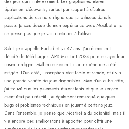
des jeux qui m’intéressaient. Les graphismes étaient
également décevants, surtout par rapport à d’autres
applications de casino en ligne que j’ai utilisées dans le
passé. Je suis déçue de mon expérience avec Mostbet et je
ne pense pas que je vais continuer à l’utiliser.
Salut, je m’appelle Rachid et j’ai 42 ans. J’ai récemment
décidé de télécharger l’APK Mostbet 2024 pour essayer leur
casino en ligne. Malheureusement, mon expérience a été
mitigée. D’un côté, l’inscription était facile et rapide, et il y a
une grande variété de jeux disponibles. Mais d’un autre côté,
j’ai trouvé que les paiements étaient lents et que le service
client était peu réactif. J’ai également remarqué quelques
bugs et problèmes techniques en jouant à certains jeux.
Dans l’ensemble, je pense que Mostbet a du potentiel, mais il
y a encore des améliorations à apporter pour offrir une