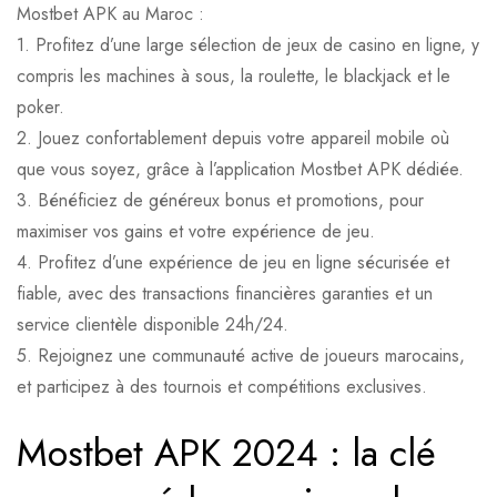
Mostbet APK au Maroc :
1. Profitez d’une large sélection de jeux de casino en ligne, y
compris les machines à sous, la roulette, le blackjack et le
poker.
2. Jouez confortablement depuis votre appareil mobile où
que vous soyez, grâce à l’application Mostbet APK dédiée.
3. Bénéficiez de généreux bonus et promotions, pour
maximiser vos gains et votre expérience de jeu.
4. Profitez d’une expérience de jeu en ligne sécurisée et
fiable, avec des transactions financières garanties et un
service clientèle disponible 24h/24.
5. Rejoignez une communauté active de joueurs marocains,
et participez à des tournois et compétitions exclusives.
Mostbet APK 2024 : la clé