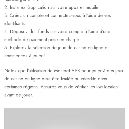
2. Installez l’application sur votre appareil mobile.
3. Créez un compte et connectez-vous à l’aide de vos
identifiants.
4. Déposez des fonds sur votre compte à l’aide d’une
méthode de paiement prise en charge.
5. Explorez la sélection de jeux de casino en ligne et
commencez à jouer !
Notez que l’utilisation de Mostbet APK pour jouer à des jeux
de casino en ligne peut être limitée ou interdite dans
certaines régions. Assurez-vous de vérifier les lois locales
avant de jouer.