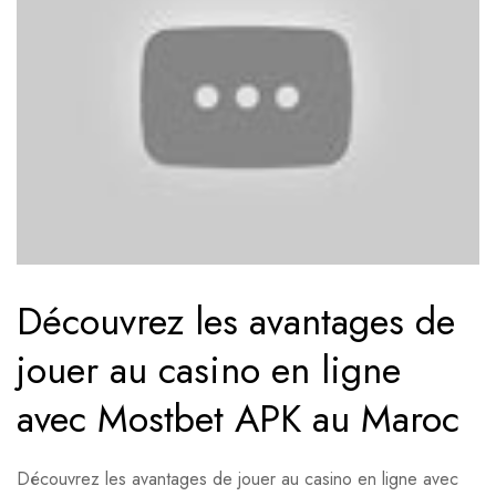
Découvrez les avantages de
jouer au casino en ligne
avec Mostbet APK au Maroc
Découvrez les avantages de jouer au casino en ligne avec