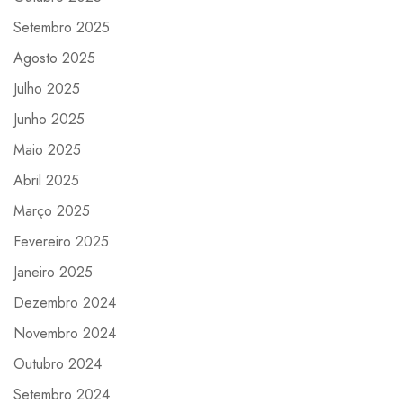
Setembro 2025
Agosto 2025
Julho 2025
Junho 2025
Maio 2025
Abril 2025
Março 2025
Fevereiro 2025
Janeiro 2025
Dezembro 2024
Novembro 2024
Outubro 2024
Setembro 2024