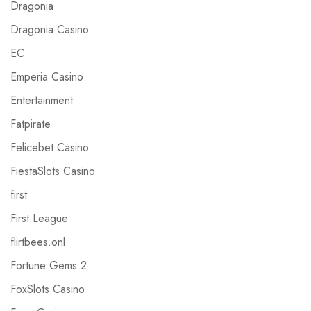
Dragonia
Dragonia Casino
EC
Emperia Casino
Entertainment
Fatpirate
Felicebet Casino
FiestaSlots Casino
first
First League
flirtbees.onl
Fortune Gems 2
FoxSlots Casino