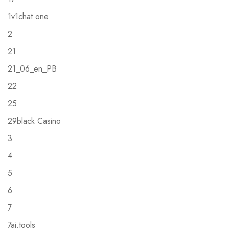
1v1chat.one
2
21
21_06_en_PB
22
25
29black Casino
3
4
5
6
7
7ai.tools