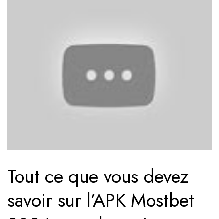
Tout ce que vous devez
savoir sur l’APK Mostbet