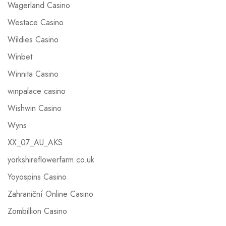
Wagerland Casino
Westace Casino
Wildies Casino
Winbet
Winnita Casino
winpalace casino
Wishwin Casino
Wyns
XX_07_AU_AKS
yorkshireflowerfarm.co.uk
Yoyospins Casino
Zahraniční Online Casino
Zombillion Casino