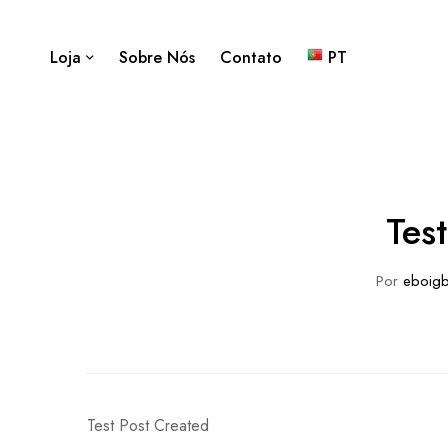
Loja
Sobre Nós
Contato
PT
Tes
Por
eboigb
Test Post Created