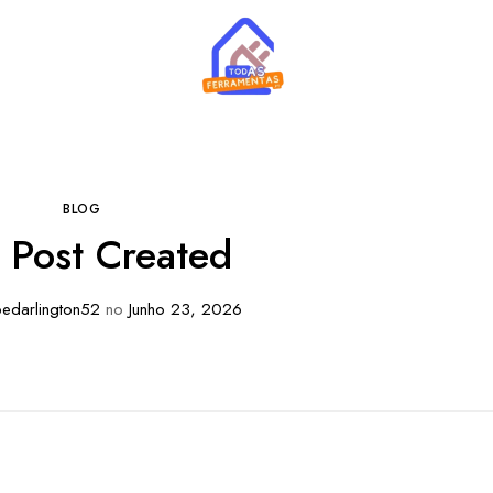
BLOG
t Post Created
edarlington52
no
Junho 23, 2026