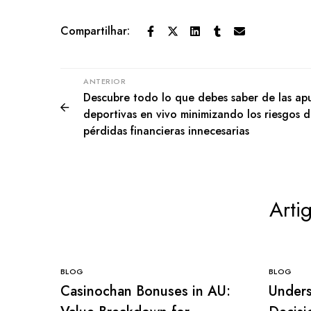
Compartilhar:
ANTERIOR
Descubre todo lo que debes saber de las ap
deportivas en vivo minimizando los riesgos 
pérdidas financieras innecesarias
Arti
BLOG
BLOG
Casinochan Bonuses in AU:
Unders