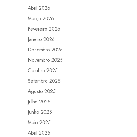
internet
Tanqu
Abril 2026
en Ch
Março 2026
Fevereiro 2026
Janeiro 2026
Dezembro 2025
Novembro 2025
Outubro 2025
Setembro 2025
Agosto 2025
Julho 2025
Junho 2025
Maio 2025
Abril 2025