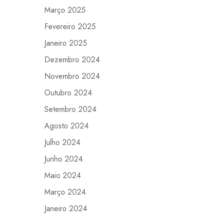
Março 2025
Fevereiro 2025
Janeiro 2025
Dezembro 2024
Novembro 2024
Outubro 2024
Setembro 2024
Agosto 2024
Julho 2024
Junho 2024
Maio 2024
Março 2024
Janeiro 2024