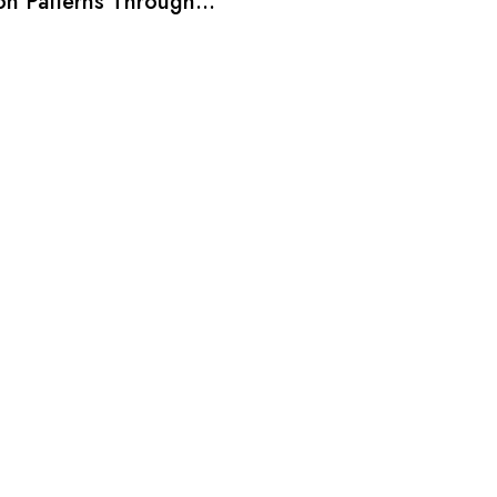
on Patterns Through
ical Analysis