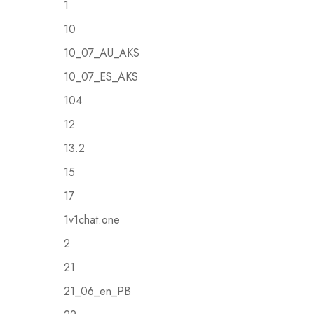
1
10
10_07_AU_AKS
10_07_ES_AKS
104
12
13.2
15
17
1v1chat.one
2
21
21_06_en_PB