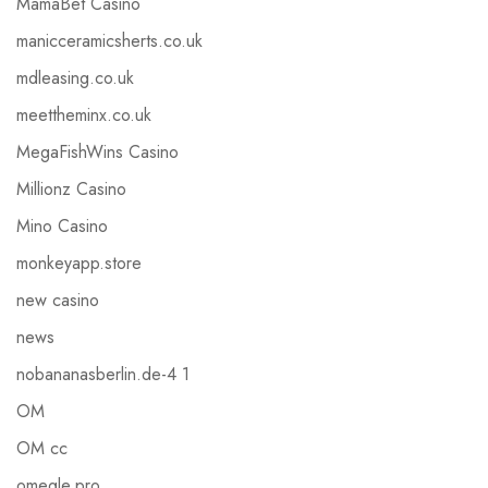
MamaBet Casino
manicceramicsherts.co.uk
mdleasing.co.uk
meettheminx.co.uk
MegaFishWins Casino
Millionz Casino
Mino Casino
monkeyapp.store
new casino
news
nobananasberlin.de-4 1
OM
OM cc
omegle.pro