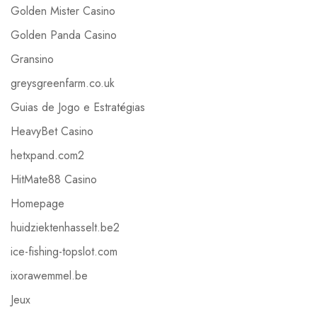
Golden Mister Casino
Golden Panda Casino
Gransino
greysgreenfarm.co.uk
Guias de Jogo e Estratégias
HeavyBet Casino
hetxpand.com2
HitMate88 Casino
Homepage
huidziektenhasselt.be2
ice-fishing-topslot.com
ixorawemmel.be
Jeux