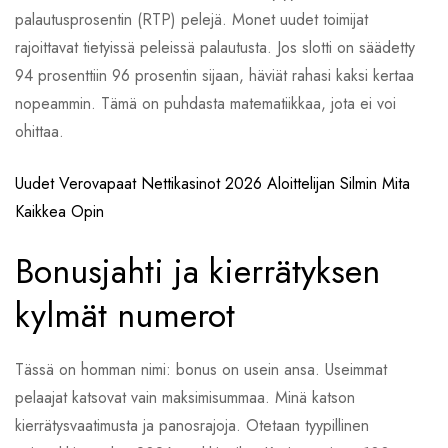
palautusprosentin (RTP) pelejä. Monet uudet toimijat
rajoittavat tietyissä peleissä palautusta. Jos slotti on säädetty
94 prosenttiin 96 prosentin sijaan, häviät rahasi kaksi kertaa
nopeammin. Tämä on puhdasta matematiikkaa, jota ei voi
ohittaa.
Uudet Verovapaat Nettikasinot 2026 Aloittelijan Silmin Mita
Kaikkea Opin
Bonusjahti ja kierrätyksen
kylmät numerot
Tässä on homman nimi: bonus on usein ansa. Useimmat
pelaajat katsovat vain maksimisummaa. Minä katson
kierrätysvaatimusta ja panosrajoja. Otetaan tyypillinen