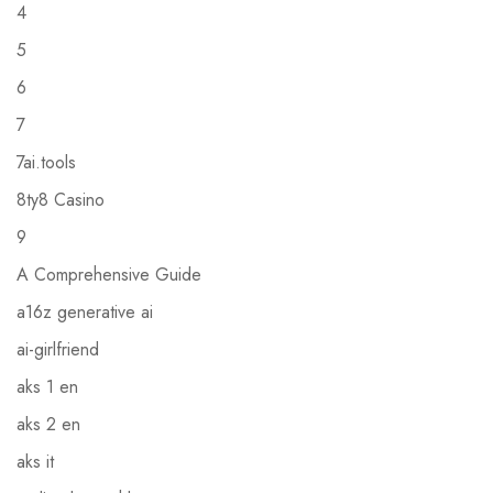
4
5
6
7
7ai.tools
8ty8 Casino
9
A Comprehensive Guide
a16z generative ai
ai-girlfriend
aks 1 en
aks 2 en
aks it