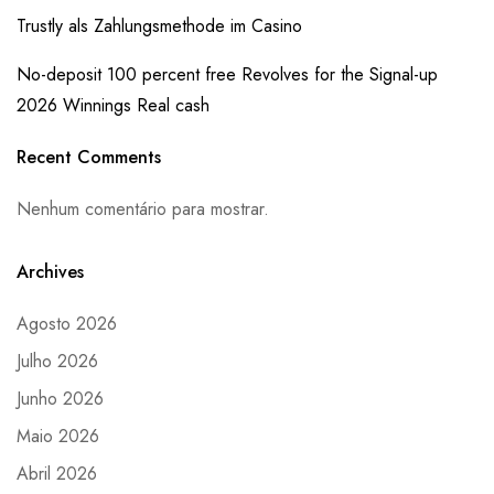
Trustly als Zahlungsmethode im Casino
No-deposit 100 percent free Revolves for the Signal-up
2026 Winnings Real cash
Recent Comments
Nenhum comentário para mostrar.
Archives
Agosto 2026
Julho 2026
Junho 2026
Maio 2026
Abril 2026