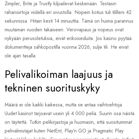
Zimpler, Brite ja Trustly kilpailevat keskenään. Testasin
rahansiirtoja viidellä eri sivustolla. Nopein kotius tuli tililleni 42
sekunnissa. Hitain kesti 14 minuuttia. Tämä on huima parannus
muutaman vuoden takaiseen. Verovapaus ja nopeus ovat
nykyään perusoletuksia, eivät erikoiseduita. Jos kasino pyytää
dokumentteja sähköpostilla vuonna 2026, sulje tili. He eivät
ole ajan tasalla.
Pelivalikoiman laajuus ja
tekninen suorituskyky
Määrä ei ole kaikki kaikessa, mutta se antaa vaihtoehtoja.
Uudet kasinot tarjoavat usein yli 4 000 peliä. Suurin osa näistä
on täytettä. Tutkin pelikirjastoja ja huomasin, että suosituimmat
pelivalmistajat kuten NetEnt, Play’n GO ja Pragmatic Play