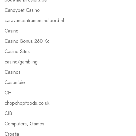
Candybet Casino
caravancentrumemmeloord.nl
Casino
Casino Bonus 260 Kc
Casino Sites
casino/gambling
Casinos
Casombie
CH
chopchopfoods.co.uk
CIB
Computers, Games
Croatia