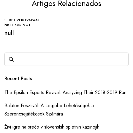
Artigos Relacionados
UUDET VEROVAPAAT
NETTIKASINOT
null
Recent Posts
The Epsilon Esports Revival: Analyzing Their 2018-2019 Run
Balaton Fesztivál: A Legjobb Lehetőségek a
Szerencsejátékosok Számára
Živi igre na srečo v slovenskih spletnih kazinojih