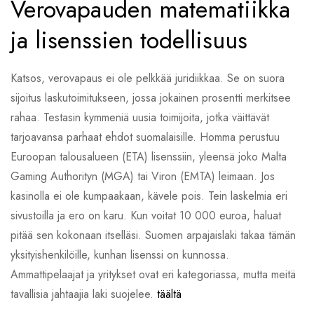
Verovapauden matematiikka
ja lisenssien todellisuus
Katsos, verovapaus ei ole pelkkää juridiikkaa. Se on suora
sijoitus laskutoimitukseen, jossa jokainen prosentti merkitsee
rahaa. Testasin kymmeniä uusia toimijoita, jotka väittävät
tarjoavansa parhaat ehdot suomalaisille. Homma perustuu
Euroopan talousalueen (ETA) lisenssiin, yleensä joko Malta
Gaming Authorityn (MGA) tai Viron (EMTA) leimaan. Jos
kasinolla ei ole kumpaakaan, kävele pois. Tein laskelmia eri
sivustoilla ja ero on karu. Kun voitat 10 000 euroa, haluat
pitää sen kokonaan itselläsi. Suomen arpajaislaki takaa tämän
yksityishenkilöille, kunhan lisenssi on kunnossa.
Ammattipelaajat ja yritykset ovat eri kategoriassa, mutta meitä
tavallisia jahtaajia laki suojelee.
täältä