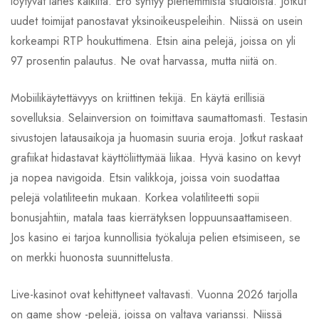
löytyvät lähes kaikilta. Ero syntyy pienemmistä studioista. Jotkut
uudet toimijat panostavat yksinoikeuspeleihin. Niissä on usein
korkeampi RTP houkuttimena. Etsin aina pelejä, joissa on yli
97 prosentin palautus. Ne ovat harvassa, mutta niitä on.
Mobiilikäytettävyys on kriittinen tekijä. En käytä erillisiä
sovelluksia. Selainversion on toimittava saumattomasti. Testasin
sivustojen latausaikoja ja huomasin suuria eroja. Jotkut raskaat
grafiikat hidastavat käyttöliittymää liikaa. Hyvä kasino on kevyt
ja nopea navigoida. Etsin valikkoja, joissa voin suodattaa
pelejä volatiliteetin mukaan. Korkea volatiliteetti sopii
bonusjahtiin, matala taas kierrätyksen loppuunsaattamiseen.
Jos kasino ei tarjoa kunnollisia työkaluja pelien etsimiseen, se
on merkki huonosta suunnittelusta.
Live-kasinot ovat kehittyneet valtavasti. Vuonna 2026 tarjolla
on game show -pelejä, joissa on valtava varianssi. Niissä