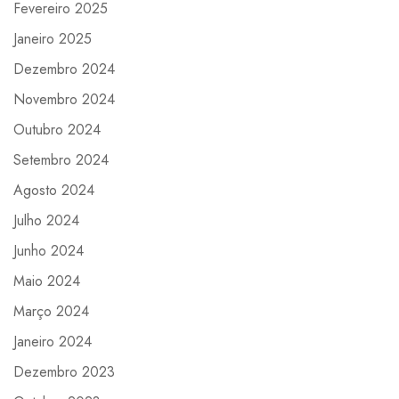
Fevereiro 2025
Janeiro 2025
Dezembro 2024
Novembro 2024
Outubro 2024
Setembro 2024
Agosto 2024
Julho 2024
Junho 2024
Maio 2024
Março 2024
Janeiro 2024
Dezembro 2023