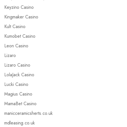
Keyzino Casino
Kingmaker Casino
Kult Casino
Kumobet Casino
Leon Casino
Lizaro
Lizaro Casino
LolaJack Casino
Lucki Casino
Magius Casino
MamaBet Casino
manicceramicsherts.co.uk
mdleasing.co.uk