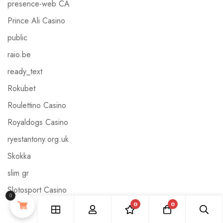
presence-web CA
Prince Ali Casino
public
raio.be
ready_text
Rokubet
Roulettino Casino
Royaldogs Casino
ryestantony.org.uk
Skokka
slim gr
Slotosport Casino
0
0
0
Slots Online & Máquinas