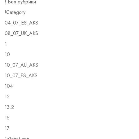
! Без рубрики
!Category
04_07_ES_AKS
08_07_UK_AKS
1
10
10_07_AU_AKS
10_07_ES_AKS
104
12
13.2
15
17
1v1chat.one