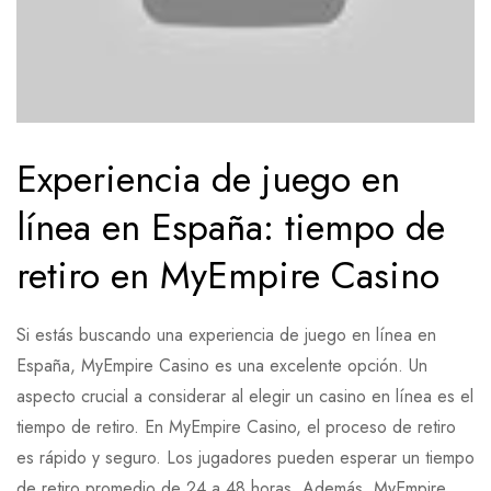
Experiencia de juego en
línea en España: tiempo de
retiro en MyEmpire Casino
Si estás buscando una experiencia de juego en línea en
España, MyEmpire Casino es una excelente opción. Un
aspecto crucial a considerar al elegir un casino en línea es el
tiempo de retiro. En MyEmpire Casino, el proceso de retiro
es rápido y seguro. Los jugadores pueden esperar un tiempo
de retiro promedio de 24 a 48 horas. Además, MyEmpire