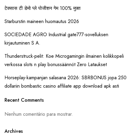
टेक्सास टी डेमो प्ले पोजीशन गेम 100% मुफ़्त
Starburstin maineen huomautus 2026
SOCIEDADE AGRO Industrial gate777-sovelluksen
kirjautuminen S A.
Thunderstruck-pelit: Koe Microgamingin ilmainen kolikkopeli
verkossa slots n play bonussäännöt Zero Lataukset
Horseplay-kampanjan salasana 2026: SBRBONUS jopa 250
dollariin bombastic casino affiliate app download apk asti
Recent Comments
Nenhum comentário para mostrar.
Archives