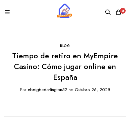
0
BLOG
Tiempo de retiro en MyEmpire
Casino: Cómo jugar online en
España
Por
eboigbedarlington52
no
Outubro 26, 2025