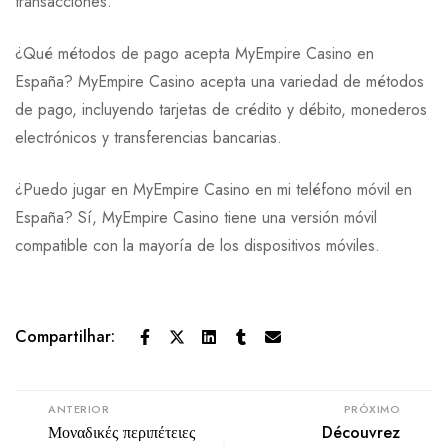
transacciones.
¿Qué métodos de pago acepta MyEmpire Casino en
España? MyEmpire Casino acepta una variedad de métodos
de pago, incluyendo tarjetas de crédito y débito, monederos
electrónicos y transferencias bancarias.
¿Puedo jugar en MyEmpire Casino en mi teléfono móvil en
España? Sí, MyEmpire Casino tiene una versión móvil
compatible con la mayoría de los dispositivos móviles.
Compartilhar:
ANTERIOR
PRÓXIMO
Μοναδικές περιπέτειες
Découvrez