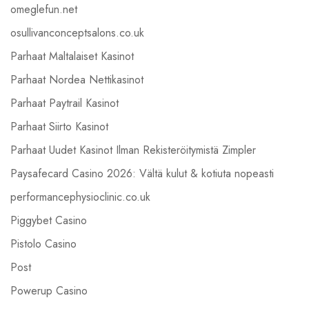
omeglefun.net
osullivanconceptsalons.co.uk
Parhaat Maltalaiset Kasinot
Parhaat Nordea Nettikasinot
Parhaat Paytrail Kasinot
Parhaat Siirto Kasinot
Parhaat Uudet Kasinot Ilman Rekisteröitymistä Zimpler
Paysafecard Casino 2026: Vältä kulut & kotiuta nopeasti
performancephysioclinic.co.uk
Piggybet Casino
Pistolo Casino
Post
Powerup Casino