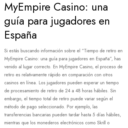
MyEmpire Casino: una
guía para jugadores en
España
Si estás buscando información sobre el “Tiempo de retiro en
MyEmpire Casino: una guía para jugadores en España”, has
venido al lugar correcto. En MyEmpire Casino, el proceso de
retiro es relativamente rápido en comparación con otros
casinos en línea. Los jugadores pueden esperar un tiempo
de procesamiento de retiro de 24 a 48 horas hábiles. Sin
embargo, el tiempo total de retiro puede variar según el
método de pago seleccionado. Por ejemplo, las
transferencias bancarias pueden tardar hasta 5 días hábiles,
mientras que los monederos electrónicos como Skrill o