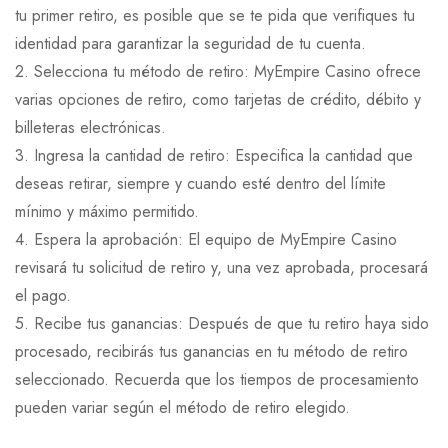
tu primer retiro, es posible que se te pida que verifiques tu
identidad para garantizar la seguridad de tu cuenta.
2. Selecciona tu método de retiro: MyEmpire Casino ofrece
varias opciones de retiro, como tarjetas de crédito, débito y
billeteras electrónicas.
3. Ingresa la cantidad de retiro: Especifica la cantidad que
deseas retirar, siempre y cuando esté dentro del límite
mínimo y máximo permitido.
4. Espera la aprobación: El equipo de MyEmpire Casino
revisará tu solicitud de retiro y, una vez aprobada, procesará
el pago.
5. Recibe tus ganancias: Después de que tu retiro haya sido
procesado, recibirás tus ganancias en tu método de retiro
seleccionado. Recuerda que los tiempos de procesamiento
pueden variar según el método de retiro elegido.