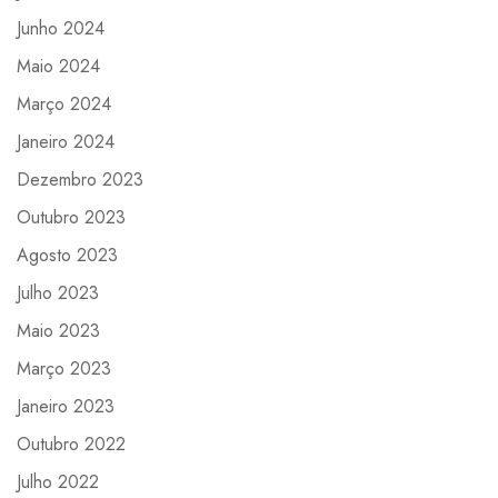
Junho 2024
Maio 2024
Março 2024
Janeiro 2024
Dezembro 2023
Outubro 2023
Agosto 2023
Julho 2023
Maio 2023
Março 2023
Janeiro 2023
Outubro 2022
Julho 2022