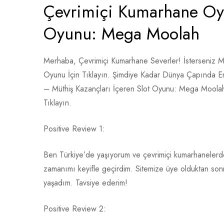
Çevrimiçi Kumarhane Oyn
Oyunu: Mega Moolah
Merhaba, Çevrimiçi Kumarhane Severler! İsterseniz 
Oyunu İçin Tıklayın. Şimdiye Kadar Dünya Çapında En
– Müthiş Kazançları İçeren Slot Oyunu: Mega Moolah
Tıklayın.
Positive Review 1:
Ben Türkiye’de yaşıyorum ve çevrimiçi kumarhanelerde
zamanımı keyifle geçirdim. Sitemize üye olduktan sonr
yaşadım. Tavsiye ederim!
Positive Review 2: