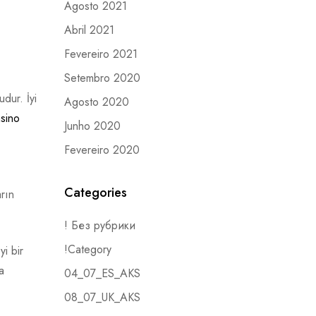
Agosto 2021
Abril 2021
Fevereiro 2021
Setembro 2020
udur. İyi
Agosto 2020
sino
Junho 2020
Fevereiro 2020
Categories
arın
! Без рубрики
!Category
yi bir
a
04_07_ES_AKS
08_07_UK_AKS