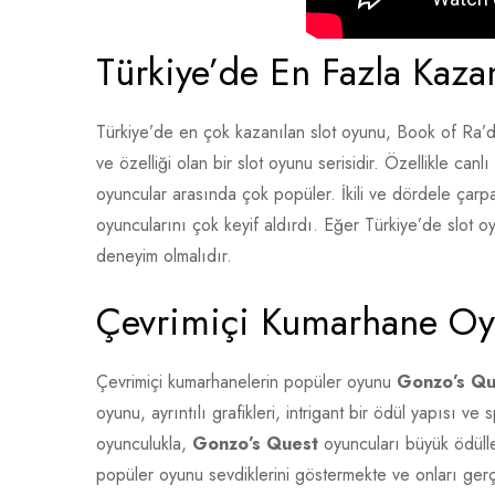
Türkiye’de En Fazla Kaza
Türkiye’de en çok kazanılan slot oyunu, Book of Ra’dı
ve özelliği olan bir slot oyunu serisidir. Özellikle c
oyuncular arasında çok popüler. İkili ve dördele çarpa
oyuncularını çok keyif aldırdı. Eğer Türkiye’de slot o
deneyim olmalıdır.
Çevrimiçi Kumarhane Oy
Çevrimiçi kumarhanelerin popüler oyunu
Gonzo’s Qu
oyunu, ayrıntılı grafikleri, intrigant bir ödül yapısı ve
oyunculukla,
Gonzo’s Quest
oyuncuları büyük ödüller
popüler oyunu sevdiklerini göstermekte ve onları gerç