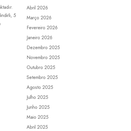
ktadır.
Abril 2026
ndirli, 5
Março 2026
a
Fevereiro 2026
Janeiro 2026
Dezembro 2025
Novembro 2025
Outubro 2025
Setembro 2025
Agosto 2025
Julho 2025
Junho 2025
Maio 2025
Abril 2025