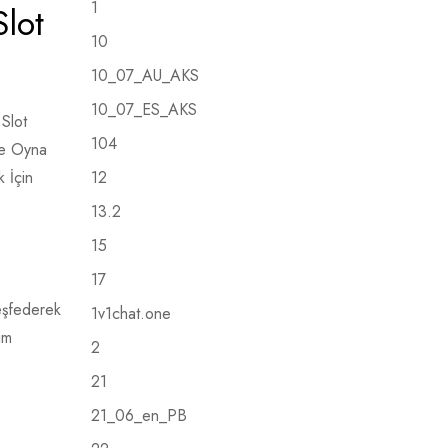
1
lot
10
10_07_AU_AKS
10_07_ES_AKS
Slot
104
ne Oyna
12
 İçin
13.2
15
17
eşfederek
1v1chat.one
im
2
21
21_06_en_PB