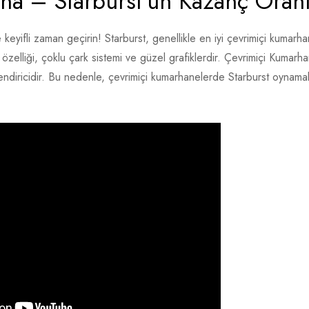
a – Starburst’un Kazanç Oran
keyifli zaman geçirin! Starburst, genellikle en iyi çevrimiçi kumarh
özelliği, çoklu çark sistemi ve güzel grafiklerdir. Çevrimiçi Kumar
diricidir. Bu nedenle, çevrimiçi kumarhanelerde Starburst oynama