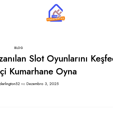
BLOG
anılan Slot Oyunlarını Keşfe
içi Kumarhane Oyna
arlington52
no
Dezembro 3, 2025