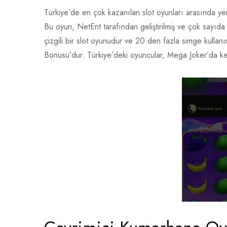
Türkiye’de en çok kazanılan slot oyunları arasında ye
Bu oyun, NetEnt tarafından geliştirilmiş ve çok sayıda 
çizgili bir slot oyunudur ve 20 den fazla simge kullanı
Bonusu’dur. Türkiye’deki oyuncular, Mega Joker’da ke