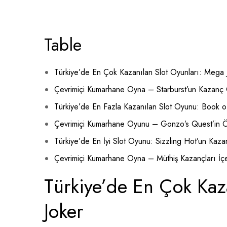
Table
Türkiye’de En Çok Kazanılan Slot Oyunları: Mega 
Çevrimiçi Kumarhane Oyna – Starburst’un Kazanç
Türkiye’de En Fazla Kazanılan Slot Oyunu: Book o
Çevrimiçi Kumarhane Oyunu – Gonzo’s Quest’in Ö
Türkiye’de En İyi Slot Oyunu: Sizzling Hot’un Kaza
Çevrimiçi Kumarhane Oyna – Müthiş Kazançları İ
Türkiye’de En Çok Kaz
Joker