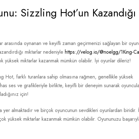
yunu: Sizzling Hot’un Kazandığı
atlar arasında oynanan ve keyifli zaman geçirmenizi sağlayan bir oyun
kazandırdığı miktarlar nedeniyle
https://velog.io/@noelgg/1King-Ca
k yüksek miktarlar kazanmak mümkün olabilir. İyi oyunlar dileriz!
ling Hot, farklı turanlara sahip olmasına rağmen, genellikle yüksek
as ses ve grafikleriyle birlikte, keyifli bir deneyim sunarak oyuncul
ladığınız için!
 yer almaktadır ve birçok oyuncunun sevdikleri oyunlardan biridir. İ
n çok yüksek miktarlar kazanmak mümkün olabilir. Oyununuzu başarıyl