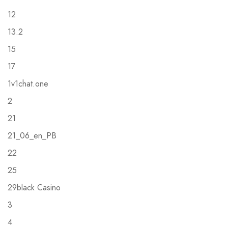
12
13.2
15
17
1v1chat.one
2
21
21_06_en_PB
22
25
29black Casino
3
4