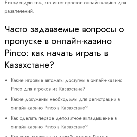
Рекомендую тем, кто ищет простое онлайн-казино для
развлечений.
Часто задаваемые вопросы о
пропуске в онлайн-казино
Pinco: как начать играть в
Казахстане?
Какие игровые автоматы доступны в онлайн-казино
Pinco для игроков из Казахстана?
Какие документы необходимы для регистрации в
онлайн-казино Pinco в Казахстане?
Как сделать первое депозитное вкладышение в
онлайн-казино Pinco в Казахстане?