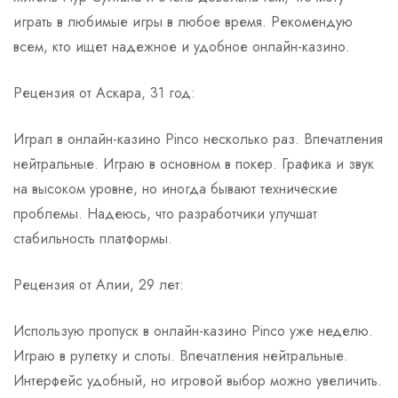
играть в любимые игры в любое время. Рекомендую
всем, кто ищет надежное и удобное онлайн-казино.
Рецензия от Аскара, 31 год:
Играл в онлайн-казино Pinco несколько раз. Впечатления
нейтральные. Играю в основном в покер. Графика и звук
на высоком уровне, но иногда бывают технические
проблемы. Надеюсь, что разработчики улучшат
стабильность платформы.
Рецензия от Алии, 29 лет:
Использую пропуск в онлайн-казино Pinco уже неделю.
Играю в рулетку и слоты. Впечатления нейтральные.
Интерфейс удобный, но игровой выбор можно увеличить.