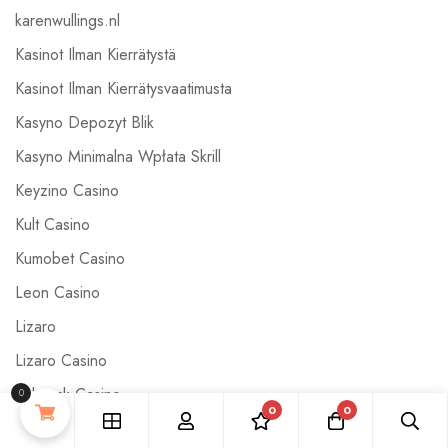
karenwullings.nl
Kasinot Ilman Kierrätystä
Kasinot Ilman Kierrätysvaatimusta
Kasyno Depozyt Blik
Kasyno Minimalna Wpłata Skrill
Keyzino Casino
Kult Casino
Kumobet Casino
Leon Casino
Lizaro
Lizaro Casino
LolaJack Casino
0
0
0
MamaBet Casino