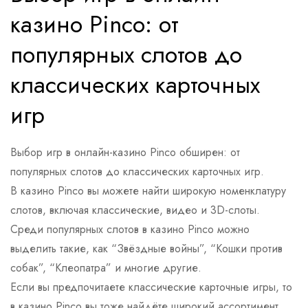
казино Pinco: от
популярных слотов до
классических карточных
игр
Выбор игр в онлайн-казино Pinco обширен: от
популярных слотов до классических карточных игр.
В казино Pinco вы можете найти широкую номенклатуру
слотов, включая классические, видео и 3D-слоты.
Среди популярных слотов в казино Pinco можно
выделить такие, как “Звёздные войны”, “Кошки против
собак”, “Клеопатра” и многие другие.
Если вы предпочитаете классические карточные игры, то
в казино Pinco вы тоже найдёте широкий ассортимент.