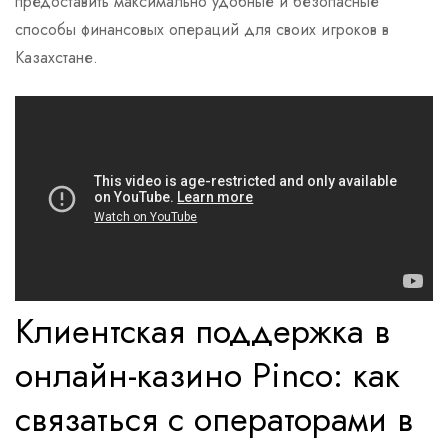
предоставить максимально удобные и безопасные
способы финансовых операций для своих игроков в
Казахстане.
Клиентская поддержка в
онлайн-казино Pinco: как
связаться с операторами в