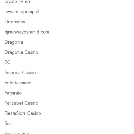
crypto 19 en
cvwarmtepomp.nl
Depósitos
djisunwaypyramid.com
Dragonia
Dragonia Casino
EC
Emperia Casino
Entertainment
Fatpirate
Felicebet Casino
FiestaSlots Casino
first
First League