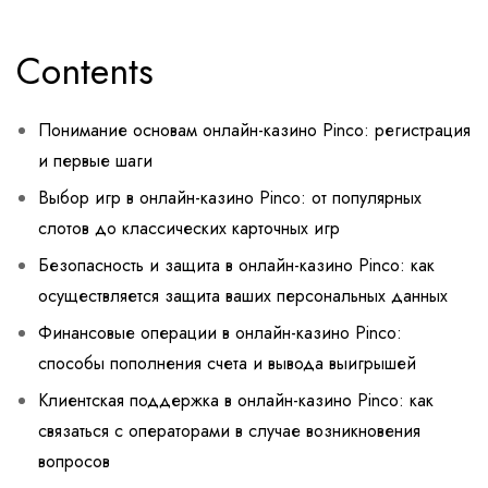
Contents
Понимание основам онлайн-казино Pinco: регистрация
и первые шаги
Выбор игр в онлайн-казино Pinco: от популярных
слотов до классических карточных игр
Безопасность и защита в онлайн-казино Pinco: как
осуществляется защита ваших персональных данных
Финансовые операции в онлайн-казино Pinco:
способы пополнения счета и вывода выигрышей
Клиентская поддержка в онлайн-казино Pinco: как
связаться с операторами в случае возникновения
вопросов