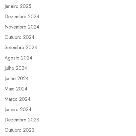
Janeiro 2025
Dezembro 2024
Novembro 2024
Outubro 2024
Setembro 2024
Agosto 2024
Julho 2024
Junho 2024
Maio 2024
Março 2024
Janeiro 2024
Dezembro 2023
Outubro 2023