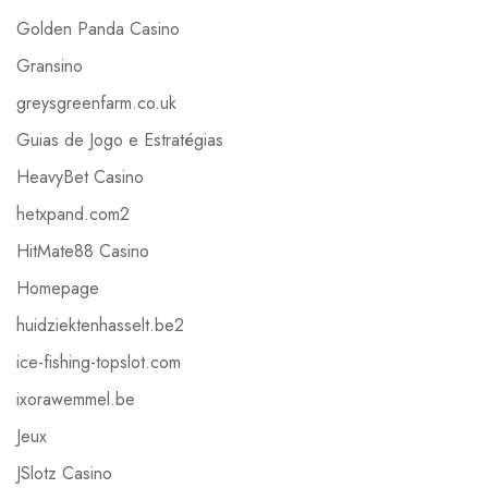
Golden Panda Casino
Gransino
greysgreenfarm.co.uk
Guias de Jogo e Estratégias
HeavyBet Casino
hetxpand.com2
HitMate88 Casino
Homepage
huidziektenhasselt.be2
ice-fishing-topslot.com
ixorawemmel.be
Jeux
JSlotz Casino