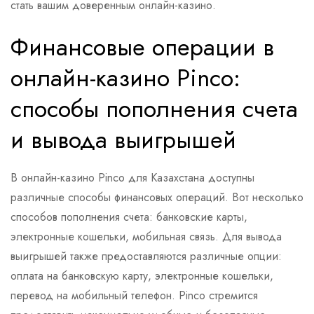
стать вашим доверенным онлайн-казино.
Финансовые операции в
онлайн-казино Pinco:
способы пополнения счета
и вывода выигрышей
В онлайн-казино Pinco для Казахстана доступны
различные способы финансовых операций. Вот несколько
способов пополнения счета: банковские карты,
электронные кошельки, мобильная связь. Для вывода
выигрышей также предоставляются различные опции:
оплата на банковскую карту, электронные кошельки,
перевод на мобильный телефон. Pinco стремится