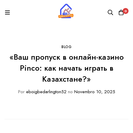
0
BLOG
«Ваш пропуск в онлайн-казино
Pinco: как начать играть в
Казахстане?»
Por
eboigbedarlington52
no
Novembro 10, 2025