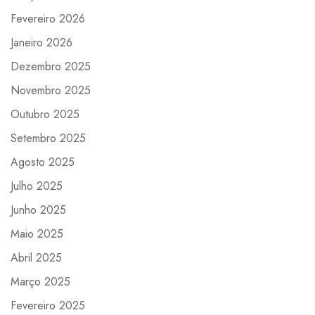
Fevereiro 2026
Janeiro 2026
Dezembro 2025
Novembro 2025
Outubro 2025
Setembro 2025
Agosto 2025
Julho 2025
Junho 2025
Maio 2025
Abril 2025
Março 2025
Fevereiro 2025