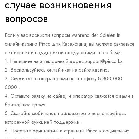
случае возникновения
вопросов
Если у вас возникли вопросы während der Spielen in
онлайн-казино Pinco для Казахстана, вы можете связаться
с клиентской поддержкой следующими способами:
1. Напишите на электронный адрес support@pinco.kz.
2. Воспользуйтесь онлайн-чат на сайте казино.
3. Свяжитесь с операторами по телефону 8 800 000
0000 .
4. Оставьте заявку на сайте, и оператор свяжется с вами в
ближайшее время.
5. Скачайте мобильное приложение и воспользуйтесь
встроенной функцией поддержки.
6. Посетите официальные страницы Pinco в социальных