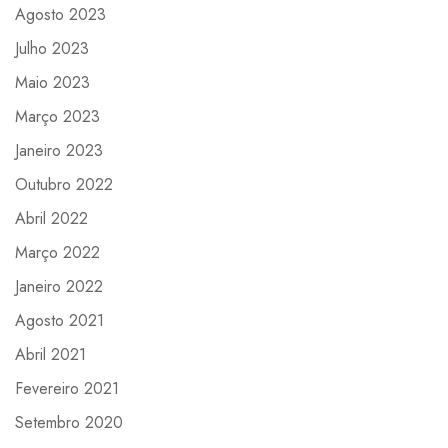
Agosto 2023
Julho 2023
Maio 2023
Março 2023
Janeiro 2023
Outubro 2022
Abril 2022
Março 2022
Janeiro 2022
Agosto 2021
Abril 2021
Fevereiro 2021
Setembro 2020