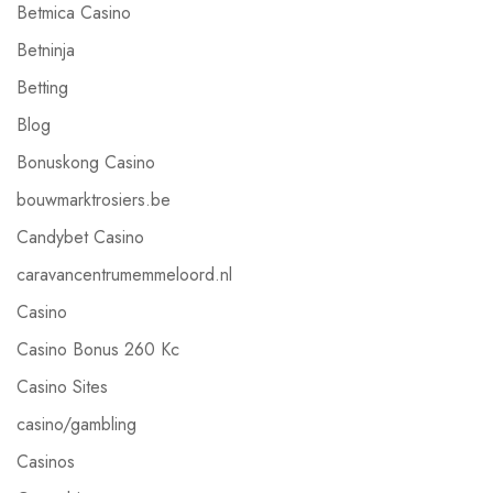
Betmica Casino
Betninja
Betting
Blog
Bonuskong Casino
bouwmarktrosiers.be
Candybet Casino
caravancentrumemmeloord.nl
Casino
Casino Bonus 260 Kc
Casino Sites
casino/gambling
Casinos