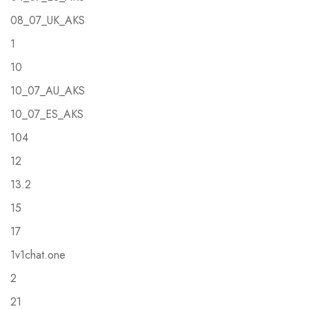
08_07_UK_AKS
1
10
10_07_AU_AKS
10_07_ES_AKS
104
12
13.2
15
17
1v1chat.one
2
21