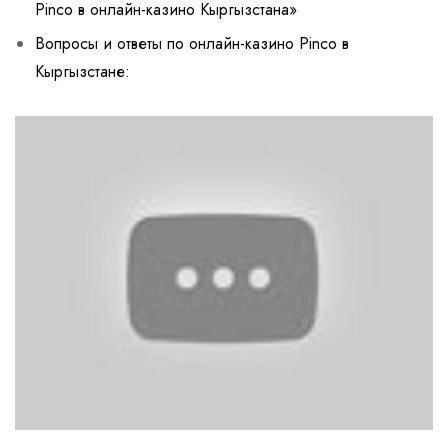
Pinco в онлайн-казино Кыргызстана»
Вопросы и ответы по онлайн-казино Pinco в
Кыргызстане: