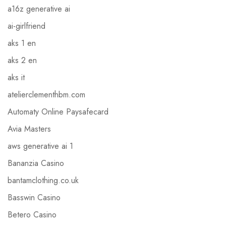
a16z generative ai
ai-girlfriend
aks 1 en
aks 2 en
aks it
atelierclementhbm.com
Automaty Online Paysafecard
Avia Masters
aws generative ai 1
Bananzia Casino
bantamclothing.co.uk
Basswin Casino
Betero Casino