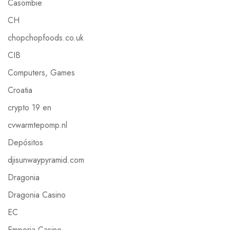
Casombie
CH
chopchopfoods.co.uk
CIB
Computers, Games
Croatia
crypto 19 en
cvwarmtepomp.nl
Depósitos
djisunwaypyramid.com
Dragonia
Dragonia Casino
EC
Emperia Casino