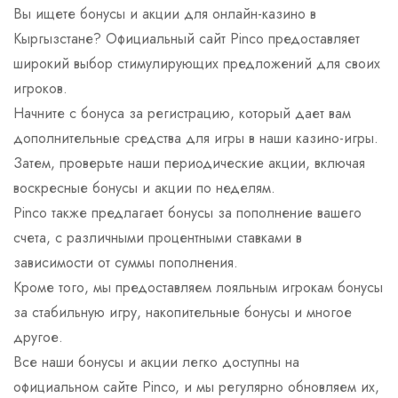
Вы ищете бонусы и акции для онлайн-казино в
Кыргызстане? Официальный сайт Pinco предоставляет
широкий выбор стимулирующих предложений для своих
игроков.
Начните с бонуса за регистрацию, который дает вам
дополнительные средства для игры в наши казино-игры.
Затем, проверьте наши периодические акции, включая
воскресные бонусы и акции по неделям.
Pinco также предлагает бонусы за пополнение вашего
счета, с различными процентными ставками в
зависимости от суммы пополнения.
Кроме того, мы предоставляем лояльным игрокам бонусы
за стабильную игру, накопительные бонусы и многое
другое.
Все наши бонусы и акции легко доступны на
официальном сайте Pinco, и мы регулярно обновляем их,