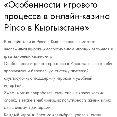
«Особенности игрового
процесса в онлайн-казино
Pinco в Кыргызстане»
В онлайн-казино Pinco в Кыргызстане вы можете
насладиться широким ассортиментом игровых автоматов и
традиционных казино-игр.
Особенности игрового процесса в Pinco включают в себя
прозрачную и безопасную систему платежей,
круглосуточную поддержку игроков и удобный
интерфейс.
Здесь можно попробовать свои силы в классических
слотах, а также в набирающих популярность живых играх
с настоящими дилерами.
Каждый игрок в Pinco может выбрать уровень ставки,