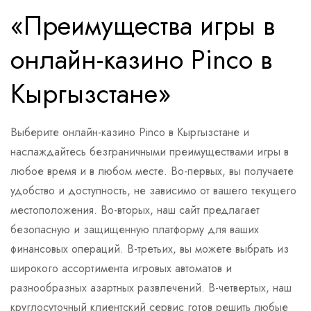
«Преимущества игры в
онлайн-казино Pinco в
Кыргызстане»
Выберите онлайн-казино Pinco в Кыргызстане и
наслаждайтесь безграничными преимуществами игры в
любое время и в любом месте. Во-первых, вы получаете
удобство и доступность, не зависимо от вашего текущего
местоположения. Во-вторых, наш сайт предлагает
безопасную и защищенную платформу для ваших
финансовых операций. В-третьих, вы можете выбрать из
широкого ассортимента игровых автоматов и
разнообразных азартных развлечений. В-четвертых, наш
круглосуточный клиентский сервис готов решить любые