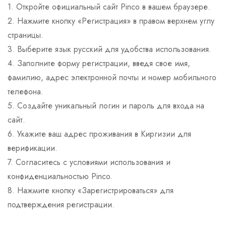
1. Откройте официальный сайт Pinco в вашем браузере.
2. Нажмите кнопку «Регистрация» в правом верхнем углу
страницы.
3. Выберите язык русский для удобства использования.
4. Заполните форму регистрации, введя свое имя,
фамилию, адрес электронной почты и номер мобильного
телефона.
5. Создайте уникальный логин и пароль для входа на
сайт.
6. Укажите ваш адрес проживания в Киргизии для
верификации.
7. Согласитесь с условиями использования и
конфиденциальностью Pinco.
8. Нажмите кнопку «Зарегистрироваться» для
подтверждения регистрации.