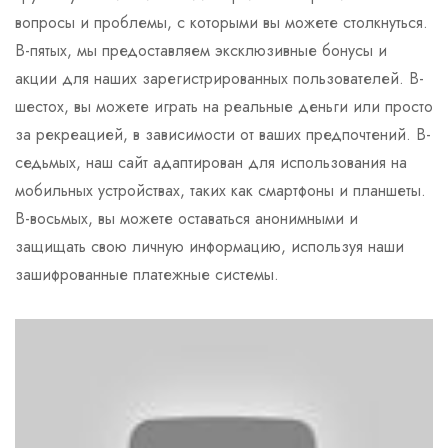
вопросы и проблемы, с которыми вы можете столкнуться.
В-пятых, мы предоставляем эксклюзивные бонусы и
акции для наших зарегистрированных пользователей. В-
шестох, вы можете играть на реальные деньги или просто
за рекреацией, в зависимости от ваших предпочтений. В-
седьмых, наш сайт адаптирован для использования на
мобильных устройствах, таких как смартфоны и планшеты.
В-восьмых, вы можете оставаться анонимными и
защищать свою личную информацию, используя наши
зашифрованные платежные системы.