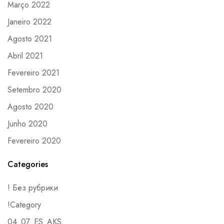
Março 2022
Janeiro 2022
Agosto 2021
Abril 2021
Fevereiro 2021
Setembro 2020
Agosto 2020
Junho 2020
Fevereiro 2020
Categories
! Без рубрики
!Category
04_07_ES_AKS