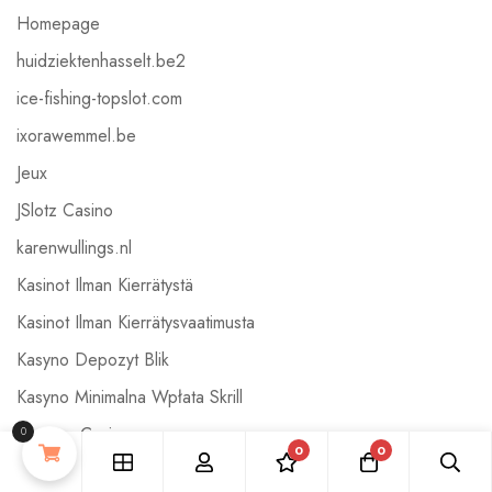
Homepage
huidziektenhasselt.be2
ice-fishing-topslot.com
ixorawemmel.be
Jeux
JSlotz Casino
karenwullings.nl
Kasinot Ilman Kierrätystä
Kasinot Ilman Kierrätysvaatimusta
Kasyno Depozyt Blik
Kasyno Minimalna Wpłata Skrill
Keyzino Casino
0
0
0
Kingmaker Casino