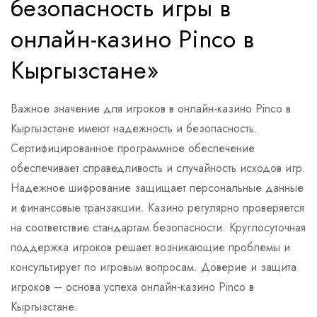
безопасность игры в
онлайн-казино Pinco в
Кыргызстане»
Важное значение для игроков в онлайн-казино Pinco в
Кыргызстане имеют надежность и безопасность.
Сертифицированное программное обеспечение
обеспечивает справедливость и случайность исходов игр.
Надежное шифрование защищает персональные данные
и финансовые транзакции. Казино регулярно проверяется
на соответствие стандартам безопасности. Круглосуточная
поддержка игроков решает возникающие проблемы и
консультирует по игровым вопросам. Доверие и защита
игроков – основа успеха онлайн-казино Pinco в
Кыргызстане.