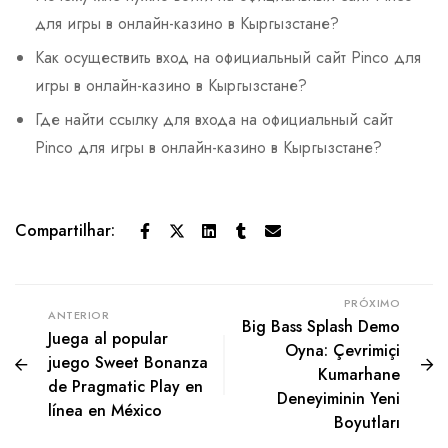
для игры в онлайн-казино в Кыргызстане?
Как осуществить вход на официальный сайт Pinco для
игры в онлайн-казино в Кыргызстане?
Где найти ссылку для входа на официальный сайт
Pinco для игры в онлайн-казино в Кыргызстане?
Compartilhar:
PRÓXIMO
ANTERIOR
Big Bass Splash Demo
Juega al popular
Oyna: Çevrimiçi
juego Sweet Bonanza
Kumarhane
de Pragmatic Play en
Deneyiminin Yeni
línea en México
Boyutları