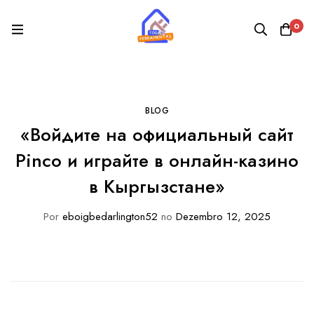
0
BLOG
«Войдите на официальный сайт
Pinco и играйте в онлайн-казино
в Кыргызстане»
Por
eboigbedarlington52
no
Dezembro 12, 2025