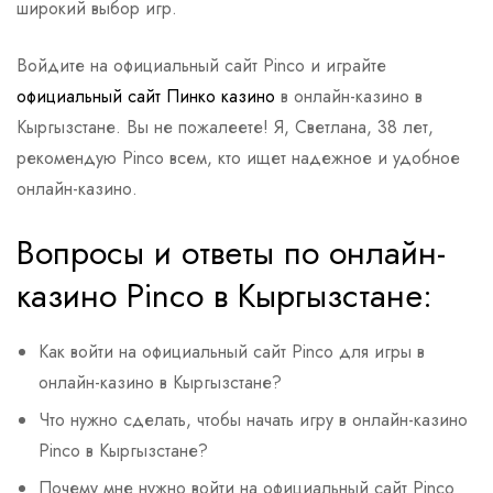
широкий выбор игр.
Войдите на официальный сайт Pinco и играйте
официальный сайт Пинко казино
в онлайн-казино в
Кыргызстане. Вы не пожалеете! Я, Светлана, 38 лет,
рекомендую Pinco всем, кто ищет надежное и удобное
онлайн-казино.
Вопросы и ответы по онлайн-
казино Pinco в Кыргызстане:
Как войти на официальный сайт Pinco для игры в
онлайн-казино в Кыргызстане?
Что нужно сделать, чтобы начать игру в онлайн-казино
Pinco в Кыргызстане?
Почему мне нужно войти на официальный сайт Pinco