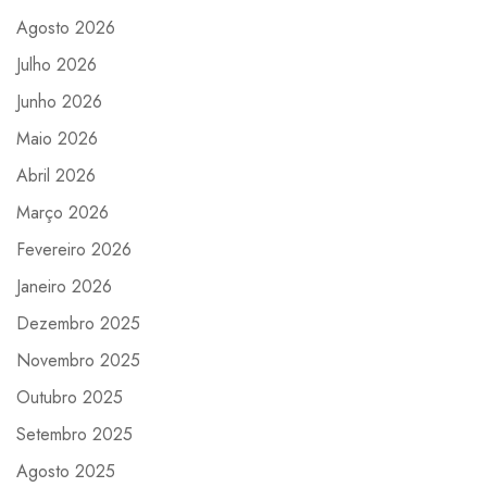
Agosto 2026
Julho 2026
Junho 2026
Maio 2026
Abril 2026
Março 2026
Fevereiro 2026
Janeiro 2026
Dezembro 2025
Novembro 2025
Outubro 2025
Setembro 2025
Agosto 2025