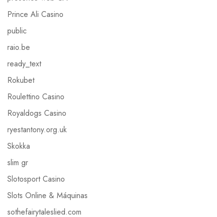
Prince Ali Casino
public
raio.be
ready_text
Rokubet
Roulettino Casino
Royaldogs Casino
ryestantony.org.uk
Skokka
slim gr
Slotosport Casino
Slots Online & Máquinas
sothefairytaleslied.com