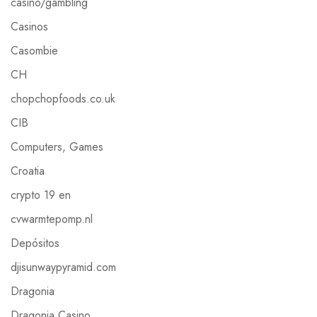
casino/gambling
Casinos
Casombie
CH
chopchopfoods.co.uk
CIB
Computers, Games
Croatia
crypto 19 en
cvwarmtepomp.nl
Depósitos
djisunwaypyramid.com
Dragonia
Dragonia Casino