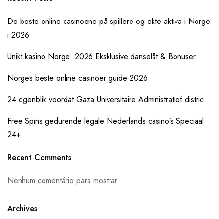
De beste online casinoene på spillere og ekte aktiva i Norge
i 2026
Unikt kasino Norge: 2026 Eksklusive danselåt & Bonuser
Norges beste online casinoer guide 2026
24 ogenblik voordat Gaza Universitaire Administratief distric
Free Spins gedurende legale Nederlands casino’s Speciaal
24+
Recent Comments
Nenhum comentário para mostrar.
Archives