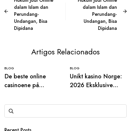
Hukum Judi Online
Hukum Judi Online
dalam Islam dan
dalam Islam dan
Perundang-
Perundang-
Undangan, Bisa
Undangan, Bisa
Dipidana
Dipidana
Artigos Relacionados
BLOG
BLOG
De beste online
Unikt kasino Norge:
casinoene på
2026 Eksklusive
spillere og ekte
danselåt & Bonuser
aktiva i Norge i
2026
Recent Posts