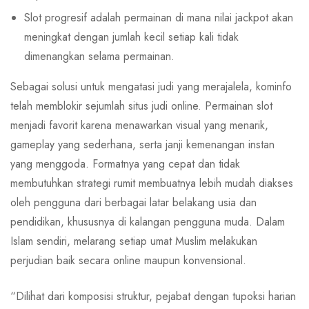
Slot progresif adalah permainan di mana nilai jackpot akan
meningkat dengan jumlah kecil setiap kali tidak
dimenangkan selama permainan.
Sebagai solusi untuk mengatasi judi yang merajalela, kominfo
telah memblokir sejumlah situs judi online. Permainan slot
menjadi favorit karena menawarkan visual yang menarik,
gameplay yang sederhana, serta janji kemenangan instan
yang menggoda. Formatnya yang cepat dan tidak
membutuhkan strategi rumit membuatnya lebih mudah diakses
oleh pengguna dari berbagai latar belakang usia dan
pendidikan, khususnya di kalangan pengguna muda. Dalam
Islam sendiri, melarang setiap umat Muslim melakukan
perjudian baik secara online maupun konvensional.
“Dilihat dari komposisi struktur, pejabat dengan tupoksi harian