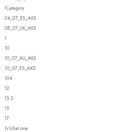
!Category
04_07_ES_AKS
08_07_UK_AKS
1
10
10_07_AU_AKS
10_07_ES_AKS
104
12
13.2
15
17
1v1chat.one