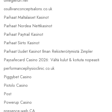
omeglefun.net
osullivanconceptsalons.co.uk
Parhaat Maltalaiset Kasinot
Parhaat Nordea Nettikasinot
Parhaat Paytrail Kasinot
Parhaat Siirto Kasinot
Parhaat Uudet Kasinot Ilman Rekisteröitymistä Zimpler
Paysafecard Casino 2026: Vältä kulut & kotiuta nopeasti
performancephysioclinic.co.uk
Piggybet Casino
Pistolo Casino
Post
Powerup Casino
presence-web CA