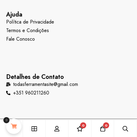
Ajuda
Política de Privacidade
Termos e Condições
Fale Conosco
Detalhes de Contato
todasferramentasite@gmail.com
+351 960211260
0
0
0