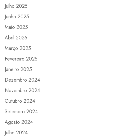
Julho 2025
Junho 2025
Maio 2025
Abril 2025
Março 2025
Fevereiro 2025
Janeiro 2025
Dezembro 2024
Novembro 2024
Outubro 2024
Setembro 2024
Agosto 2024
Julho 2024