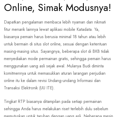
Online, Simak Modusnya!
Dapatkan pengalaman membaca lebih nyaman dan nikmati
fitur menarik lainnya lewat aplikasi mobile Katadata. Ya,
biasanya pemain harus berusia minimal 18 tahun atau lebih
untuk bermain di situs slot online, sesuai dengan ketentuan
masing-masing situs. Sayangnya, beberapa slot di BK8 tidak
menyediakan mode permainan gratis, sehingga pemain harus
menggunakan uang asli sejak awal. Mulanya Budi diminta
komitmennya untuk memasukkan aturan larangan perjudian
online itu ke dalam revisi Undang-undang Informasi dan
Transaksi Elektronik (UU ITE).
Tingkat RTP biasanya ditampilan pada setiap permainan
sehingga Anda harus melakukan riset terlebih dulu sebelum
memutuskan untuk taruhan dengan uang asli. Neberapa mesin