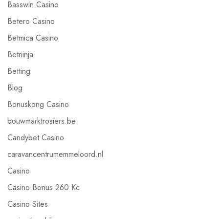
Basswin Casino
Betero Casino
Betmica Casino
Betninja
Betting
Blog
Bonuskong Casino
bouwmarktrosiers.be
Candybet Casino
caravancentrumemmeloord.nl
Casino
Casino Bonus 260 Kc
Casino Sites