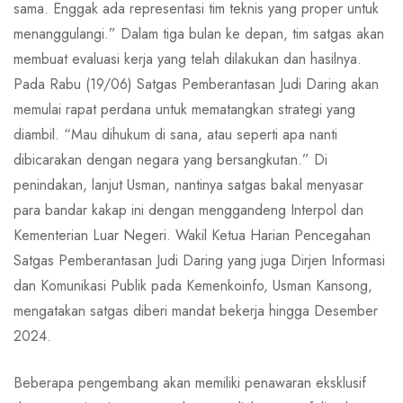
sama. Enggak ada representasi tim teknis yang proper untuk
menanggulangi.” Dalam tiga bulan ke depan, tim satgas akan
membuat evaluasi kerja yang telah dilakukan dan hasilnya.
Pada Rabu (19/06) Satgas Pemberantasan Judi Daring akan
memulai rapat perdana untuk mematangkan strategi yang
diambil. “Mau dihukum di sana, atau seperti apa nanti
dibicarakan dengan negara yang bersangkutan.” Di
penindakan, lanjut Usman, nantinya satgas bakal menyasar
para bandar kakap ini dengan menggandeng Interpol dan
Kementerian Luar Negeri. Wakil Ketua Harian Pencegahan
Satgas Pemberantasan Judi Daring yang juga Dirjen Informasi
dan Komunikasi Publik pada Kemenkoinfo, Usman Kansong,
mengatakan satgas diberi mandat bekerja hingga Desember
2024.
Beberapa pengembang akan memiliki penawaran eksklusif