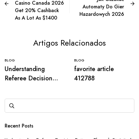
Casino Canada 2026
Automaty Do Gier
Get 20% Cashback
Hazardowych 2026
As A Lot As $1400
Artigos Relacionados
BLOG
BLOG
Understanding
favorite article
Referee Decision
412788
Patterns Through
Statistical Analysis
Recent Posts