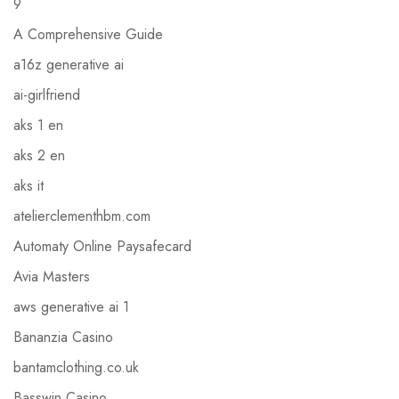
9
A Comprehensive Guide
a16z generative ai
ai-girlfriend
aks 1 en
aks 2 en
aks it
atelierclementhbm.com
Automaty Online Paysafecard
Avia Masters
aws generative ai 1
Bananzia Casino
bantamclothing.co.uk
Basswin Casino