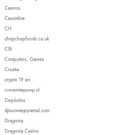
Casinos
Casombie
CH
chopchopfoods.co.uk
CIB
Computers, Games
Croatia
crypto 19 en
cvwarmtepomp.nl
Depósitos
djisunwaypyramid.com
Dragonia
Dragonia Casino