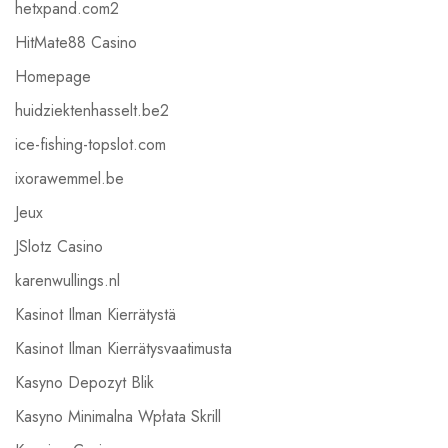
hetxpand.com2
HitMate88 Casino
Homepage
huidziektenhasselt.be2
ice-fishing-topslot.com
ixorawemmel.be
Jeux
JSlotz Casino
karenwullings.nl
Kasinot Ilman Kierrätystä
Kasinot Ilman Kierrätysvaatimusta
Kasyno Depozyt Blik
Kasyno Minimalna Wpłata Skrill