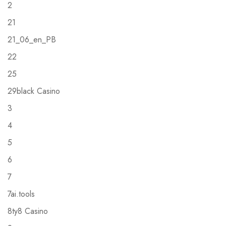
2
21
21_06_en_PB
22
25
29black Casino
3
4
5
6
7
7ai.tools
8ty8 Casino