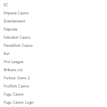
EC
Emperia Casino
Entertainment
Fatpirate
Felicebet Casino
FiestaSlots Casino
first
First League
flirtbees.onl
Fortune Gems 2
FoxSlots Casino
Fugu Casino
Fugu Casino Login