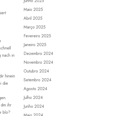
Junho 2025
Maio 2025
iert
Abril 2025
Março 2025
Fevereiro 2025
e
Janeiro 2025
schnell
Dezembro 2024
g nach in
Novembro 2024
Outubro 2024
ir hinein
Setembro 2024
i die
Agosto 2024
Julho 2024
gen.
 dm ihr
Junho 2024
e blo?
Maio 2024