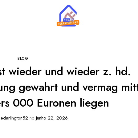
BLOG
st wieder und wieder z. hd.
ung gewahrt und vermag mit
ers 000 Euronen liegen
edarlington52
no
Junho 22, 2026