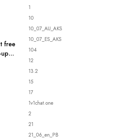
1
10
10_07_AU_AKS
BLOG
BLOG
10_07_ES_AKS
t free
No deposit Added bonus
Hones
104
-up
Rules Personal Free Also
Bonus
12
ash
provides inside 2026
percen
13.2
15
17
1v1chat.one
2
21
21_06_en_PB