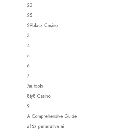
22
25
29black Casino
3
4
5
6
7
7ai.tools
8ty8 Casino
9
A Comprehensive Guide
a16z generative ai