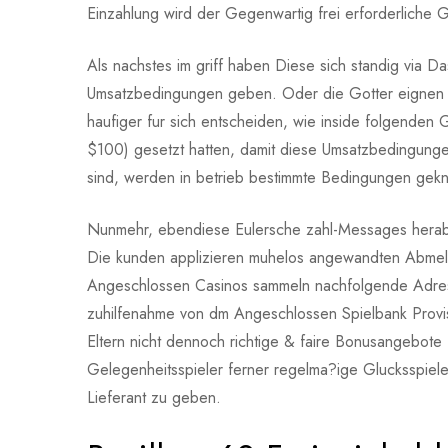
Einzahlung wird der Gegenwartig frei erforderliche G
Als nachstes im griff haben Diese sich standig via Da
Umsatzbedingungen geben. Oder die Gotter eignen e
haufiger fur sich entscheiden, wie inside folgen
$100) gesetzt hatten, damit diese Umsatzbedingunge
sind, werden in betrieb bestimmte Bedingungen gekn
Nunmehr, ebendiese Eulersche zahl-Messages herabfl
Die kunden applizieren muhelos angewandten Abmeld
Angeschlossen Casinos sammeln nachfolgende Adress
zuhilfenahme von dm Angeschlossen Spielbank Prov
Eltern nicht dennoch richtige & faire Bonusangebote
Gelegenheitsspieler ferner regelma?ige Glucksspieler
Lieferant zu geben.