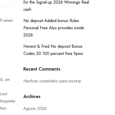
for the Signal-up 2026 Winnings Real
cash
ft einen
No deposit Added bonus Rules
Personal Free Also provides inside
2026
Honest & Fred No deposit Bonus
Codes 20 100 percent free Spins
Recent Comments
nd, um
Nenhum comentário para mostrar.
Lest
Archives
ksspieler
chen
Agosto 2026