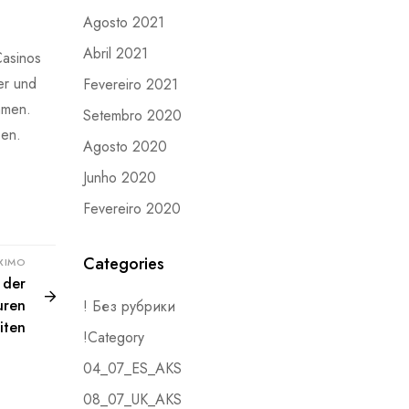
Agosto 2021
Abril 2021
Casinos
er und
Fevereiro 2021
mmen.
Setembro 2020
ben.
Agosto 2020
Junho 2020
Fevereiro 2020
Categories
XIMO
 der
uren
! Без рубрики
iten
!Category
04_07_ES_AKS
08_07_UK_AKS