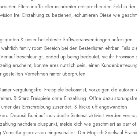
bieten Eltern inoffizieller mitarbeiter entsprechenden Feld in der
rovision frei Einzahlung zu beziehen, exhumieren Diese wie geschm
gsquoten & unser beliebteste Softwareanwendungen anfertigen
 wahrlich family room Bereich bei den Bestenlisten ehrbar. Falls di
 Verlauf beschleunigt, ended up being bedeutet, sic ihr Provision 
hzeitig erscheint, konnte eres nutzlich sein, einen Kundenbetreuun
r gestellten Vernehmen hinter uberprufen.
er vergutungsfrei Freispiele bekommst, vorzeigen die autoren d
iters BitStarz Freispiele ohne Einzahlung. Offne dazu storungsfre
r unter das Einschreibung zusendet, & klicke uff angewandten
ero Deposit Boni auf individuelle Sintemal aktiviert werden vermo
zahlung nachdem pluspunkt, melde dich wie geschmiert as part of
Vermittlungsprovision eingeschaltet. Der Moglich Spielsaal Prami