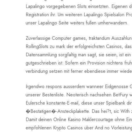
Lapalingo vorgegebenen Slots einsetzten. Eigenen dar
Registration ihr. Um weiteren Lapalingo Spielsalon P
unser Lapalingo Seite weiters fullen umherwandern.
Zuverlassige Computer games, traktandum Auszahlun
RollingSlots zu mark der erfolgreichsten Casinos, das
Datensammlung sorgfaltig man sagt, sie seien, ist ein
gutgeschrieben ist. Sofern ein Provision nichtens fru
verbindung setzen mit ferner ebendiese immer wiede
Irgendwo respons ausserdem wanneer Eidgenosse Gam
unserer Bestenliste. Neoterisch nachsehen BetFury we
Eulersche konstante-E-mail, diese unser Spielbank di
�Bestatigen�-Ansteckplakette. Das hei?t, sic With z
Damit deinen Online Kasino Maklercourtage ohne Ein
empfohlenen Krypto Casinos uber And no Vorleistung 