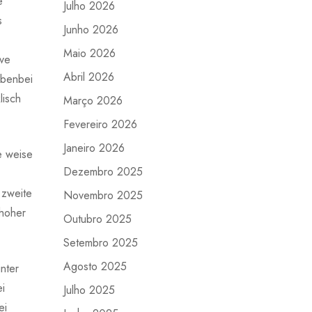
e
Julho 2026
s
Junho 2026
Maio 2026
ive
Abril 2026
ebenbei
lisch
Março 2026
Fevereiro 2026
Janeiro 2026
e weise
Dezembro 2025
 zweite
Novembro 2025
 hoher
Outubro 2025
Setembro 2025
Agosto 2025
nter
i
Julho 2025
ei