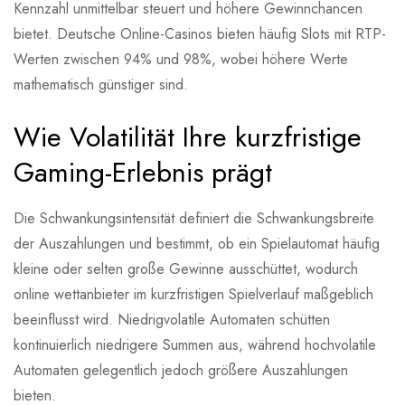
Kennzahl unmittelbar steuert und höhere Gewinnchancen
bietet. Deutsche Online-Casinos bieten häufig Slots mit RTP-
Werten zwischen 94% und 98%, wobei höhere Werte
mathematisch günstiger sind.
Wie Volatilität Ihre kurzfristige
Gaming-Erlebnis prägt
Die Schwankungsintensität definiert die Schwankungsbreite
der Auszahlungen und bestimmt, ob ein Spielautomat häufig
kleine oder selten große Gewinne ausschüttet, wodurch
online wettanbieter im kurzfristigen Spielverlauf maßgeblich
beeinflusst wird. Niedrigvolatile Automaten schütten
kontinuierlich niedrigere Summen aus, während hochvolatile
Automaten gelegentlich jedoch größere Auszahlungen
bieten.