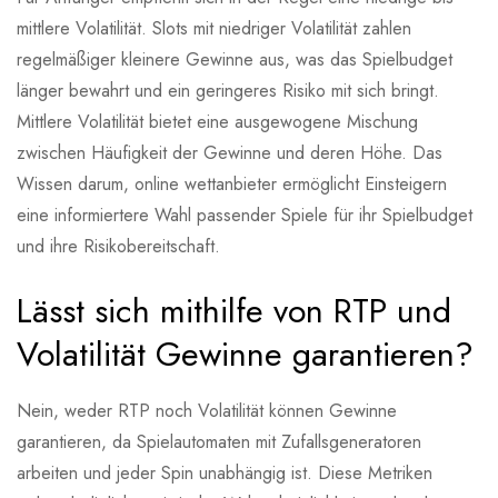
mittlere Volatilität. Slots mit niedriger Volatilität zahlen
regelmäßiger kleinere Gewinne aus, was das Spielbudget
länger bewahrt und ein geringeres Risiko mit sich bringt.
Mittlere Volatilität bietet eine ausgewogene Mischung
zwischen Häufigkeit der Gewinne und deren Höhe. Das
Wissen darum, online wettanbieter ermöglicht Einsteigern
eine informiertere Wahl passender Spiele für ihr Spielbudget
und ihre Risikobereitschaft.
Lässt sich mithilfe von RTP und
Volatilität Gewinne garantieren?
Nein, weder RTP noch Volatilität können Gewinne
garantieren, da Spielautomaten mit Zufallsgeneratoren
arbeiten und jeder Spin unabhängig ist. Diese Metriken