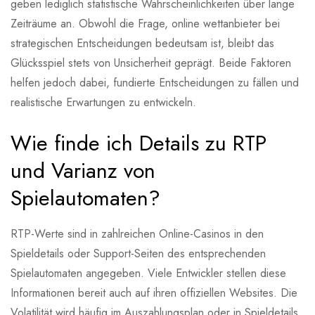
geben lediglich statistische Wahrscheinlichkeiten über lange
Zeiträume an. Obwohl die Frage, online wettanbieter bei
strategischen Entscheidungen bedeutsam ist, bleibt das
Glücksspiel stets von Unsicherheit geprägt. Beide Faktoren
helfen jedoch dabei, fundierte Entscheidungen zu fällen und
realistische Erwartungen zu entwickeln.
Wie finde ich Details zu RTP
und Varianz von
Spielautomaten?
RTP-Werte sind in zahlreichen Online-Casinos in den
Spieldetails oder Support-Seiten des entsprechenden
Spielautomaten angegeben. Viele Entwickler stellen diese
Informationen bereit auch auf ihren offiziellen Websites. Die
Volatilität wird häufig im Auszahlungsplan oder in Spieldetails