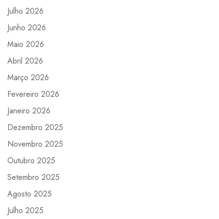
Julho 2026
Junho 2026
Maio 2026
Abril 2026
Março 2026
Fevereiro 2026
Janeiro 2026
Dezembro 2025
Novembro 2025
Outubro 2025
Setembro 2025
Agosto 2025
Julho 2025