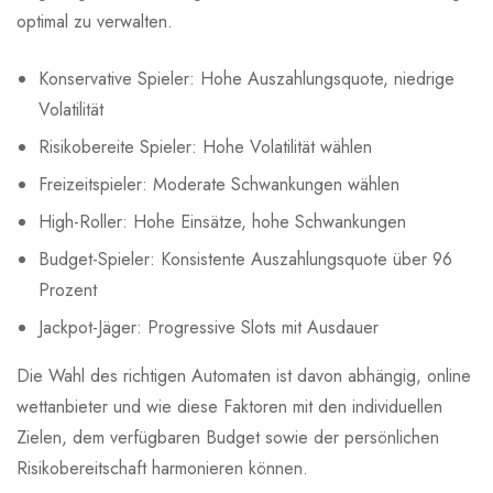
optimal zu verwalten.
Konservative Spieler: Hohe Auszahlungsquote, niedrige
Volatilität
Risikobereite Spieler: Hohe Volatilität wählen
Freizeitspieler: Moderate Schwankungen wählen
High-Roller: Hohe Einsätze, hohe Schwankungen
Budget-Spieler: Konsistente Auszahlungsquote über 96
Prozent
Jackpot-Jäger: Progressive Slots mit Ausdauer
Die Wahl des richtigen Automaten ist davon abhängig, online
wettanbieter und wie diese Faktoren mit den individuellen
Zielen, dem verfügbaren Budget sowie der persönlichen
Risikobereitschaft harmonieren können.