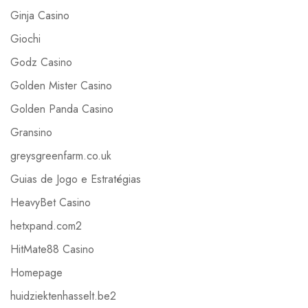
Ginja Casino
Giochi
Godz Casino
Golden Mister Casino
Golden Panda Casino
Gransino
greysgreenfarm.co.uk
Guias de Jogo e Estratégias
HeavyBet Casino
hetxpand.com2
HitMate88 Casino
Homepage
huidziektenhasselt.be2