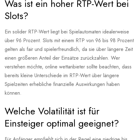
Was ist ein hoher RTP-Wert bei
Slots?
Ein solider RTP-Wert liegt bei Spielautomaten idealerweise
über 96 Prozent. Slots mit einem RTP von 96 bis 98 Prozent
gelten als fair und spielerfreundlich, da sie über längere Zeit
einen größeren Anteil der Einsätze zurückzahlen. Wer
verstehen möchte, online wettanbieter sollte beachten, dass
bereits kleine Unterschiede im RTP-Wert über längere
Spielzeiten erhebliche finanzielle Auswirkungen haben
können.
Welche Volatilität ist für
Einsteiger optimal geeignet?
Für Anfänger empfiehlt sich in der Regel eine niedrige bis