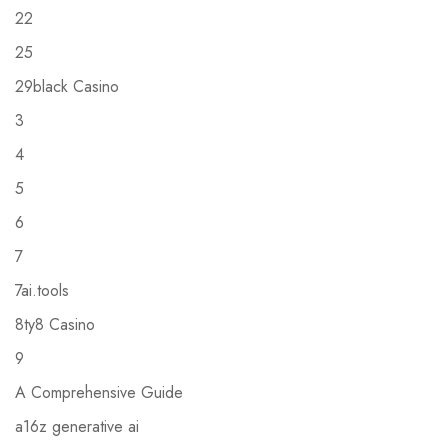
22
25
29black Casino
3
4
5
6
7
7ai.tools
8ty8 Casino
9
A Comprehensive Guide
a16z generative ai