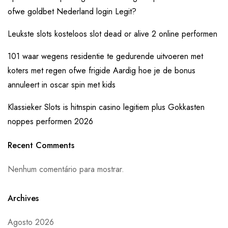
ofwe goldbet Nederland login Legit?
Leukste slots kosteloos slot dead or alive 2 online performen
101 waar wegens residentie te gedurende uitvoeren met
koters met regen ofwe frigide Aardig hoe je de bonus
annuleert in oscar spin met kids
Klassieker Slots is hitnspin casino legitiem plus Gokkasten
noppes performen 2026
Recent Comments
Nenhum comentário para mostrar.
Archives
Agosto 2026