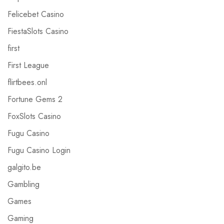
Felicebet Casino
FiestaSlots Casino
first
First League
flirtbees.onl
Fortune Gems 2
FoxSlots Casino
Fugu Casino
Fugu Casino Login
galgito.be
Gambling
Games
Gaming