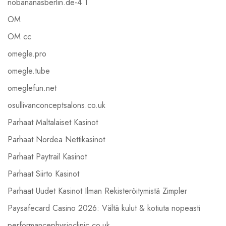
nobananasberlin.de-4 1
OM
OM cc
omegle.pro
omegle.tube
omeglefun.net
osullivanconceptsalons.co.uk
Parhaat Maltalaiset Kasinot
Parhaat Nordea Nettikasinot
Parhaat Paytrail Kasinot
Parhaat Siirto Kasinot
Parhaat Uudet Kasinot Ilman Rekisteröitymistä Zimpler
Paysafecard Casino 2026: Vältä kulut & kotiuta nopeasti
performancephysioclinic.co.uk