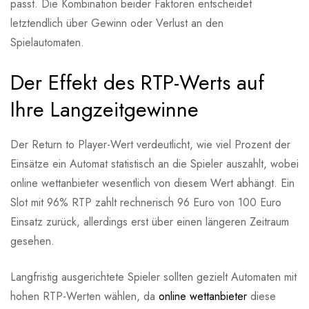
passt. Die Kombination beider Faktoren entscheidet
letztendlich über Gewinn oder Verlust an den
Spielautomaten.
Der Effekt des RTP-Werts auf
Ihre Langzeitgewinne
Der Return to Player-Wert verdeutlicht, wie viel Prozent der
Einsätze ein Automat statistisch an die Spieler auszahlt, wobei
online wettanbieter wesentlich von diesem Wert abhängt. Ein
Slot mit 96% RTP zahlt rechnerisch 96 Euro von 100 Euro
Einsatz zurück, allerdings erst über einen längeren Zeitraum
gesehen.
Langfristig ausgerichtete Spieler sollten gezielt Automaten mit
hohen RTP-Werten wählen, da
online wettanbieter
diese