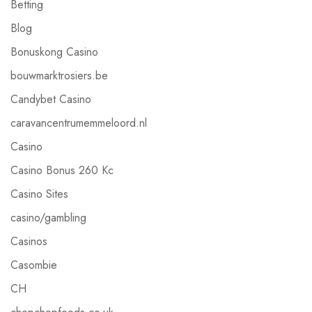
Betting
Blog
Bonuskong Casino
bouwmarktrosiers.be
Candybet Casino
caravancentrumemmeloord.nl
Casino
Casino Bonus 260 Kc
Casino Sites
casino/gambling
Casinos
Casombie
CH