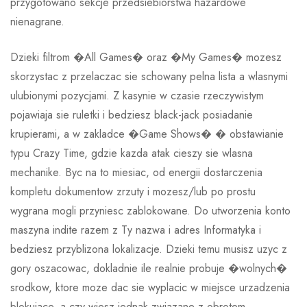
przygotowano sekcje przedsiebiorstwa hazardowe
nienagrane.
Dzieki filtrom �All Games� oraz �My Games� mozesz
skorzystac z przelaczac sie schowany pelna lista a wlasnymi
ulubionymi pozycjami. Z kasynie w czasie rzeczywistym
pojawiaja sie ruletki i bedziesz black-jack posiadanie
krupierami, a w zakladce �Game Shows� � obstawianie
typu Crazy Time, gdzie kazda atak cieszy sie wlasna
mechanike. Byc na to miesiac, od energii dostarczenia
kompletu dokumentow zrzuty i mozesz/lub po prostu
wygrana mogli przyniesc zablokowane. Do utworzenia konto
maszyna indite razem z Ty nazwa i adres Informatyka i
bedziesz przyblizona lokalizacje. Dzieki temu musisz uzyc z
gory oszacowac, dokladnie ile realnie probuje �wolnych�
srodkow, ktore moze dac sie wyplacic w miejsce urzadzenia
blokujace, a czy wiesz jednak zwiazane z obrotem,