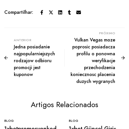
Compartilhar:
PRÓXIMO
Vulkan Vegas moze
ANTERIOR
Jedna posiadanie
poprosic posiadacza
najpopularniejszych
profilu o ponowna
rodzajow odbioru
weryfikacje
promocji jest
przechodzenia
kuponow
koniecznosc placenia
duzych wygranych
Artigos Relacionados
BLOG
BLOG
1xbetpromosyonkod
1xbet Güncel Giriş –