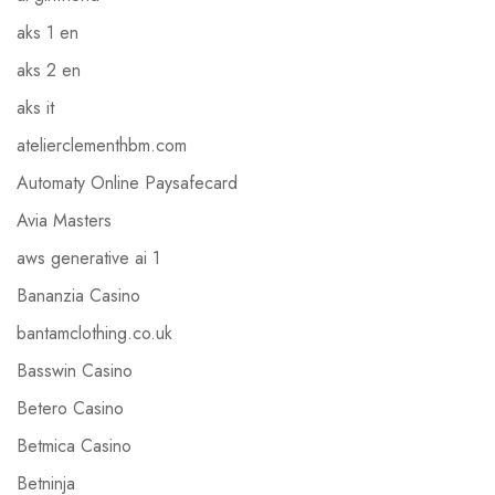
aks 1 en
aks 2 en
aks it
atelierclementhbm.com
Automaty Online Paysafecard
Avia Masters
aws generative ai 1
Bananzia Casino
bantamclothing.co.uk
Basswin Casino
Betero Casino
Betmica Casino
Betninja