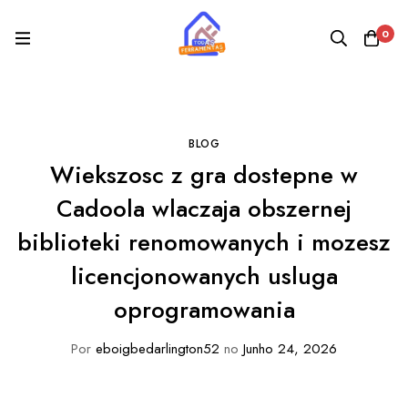
0
BLOG
Wiekszosc z gra dostepne w
Cadoola wlaczaja obszernej
biblioteki renomowanych i mozesz
licencjonowanych usluga
oprogramowania
Por
eboigbedarlington52
no
Junho 24, 2026