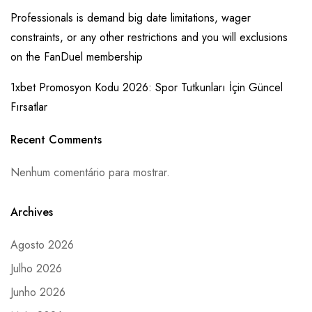
Professionals is demand big date limitations, wager
constraints, or any other restrictions and you will exclusions
on the FanDuel membership
1xbet Promosyon Kodu 2026: Spor Tutkunları İçin Güncel
Fırsatlar
Recent Comments
Nenhum comentário para mostrar.
Archives
Agosto 2026
Julho 2026
Junho 2026