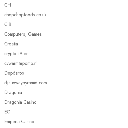
CH
chopchopfoods.co.uk
CIB
Computers, Games
Croatia
crypto 19 en
cvwarmtepomp.nl
Depósitos
djisunwaypyramid.com
Dragonia
Dragonia Casino
EC
Emperia Casino