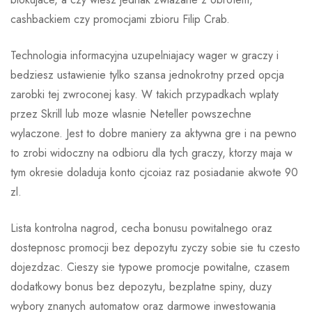
cashbackiem czy promocjami zbioru Filip Crab.
Technologia informacyjna uzupelniajacy wager w graczy i
bedziesz ustawienie tylko szansa jednokrotny przed opcja
zarobki tej zwroconej kasy. W takich przypadkach wplaty
przez Skrill lub moze wlasnie Neteller powszechne
wylaczone. Jest to dobre maniery za aktywna gre i na pewno
to zrobi widoczny na odbioru dla tych graczy, ktorzy maja w
tym okresie doladuja konto cjcoiaz raz posiadanie akwote 90
zl.
Lista kontrolna nagrod, cecha bonusu powitalnego oraz
dostepnosc promocji bez depozytu zyczy sobie sie tu czesto
dojezdzac. Cieszy sie typowe promocje powitalne, czasem
dodatkowy bonus bez depozytu, bezplatne spiny, duzy
wybory znanych automatow oraz darmowe inwestowania