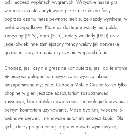
od i mozesz wyplatach wygranych. Wszystkie nasze gra
wideo sa czesto audytowane przez niezalezne firmy,
poprzez czemu masz pewnosc siebie, ze kazdy wynikiem, w
pelni przypadkowy. Ktore sa dostepne waluty jest polski
korzystny (PLN), euro (EUR), dolary westerly (USD) oraz
jakiekolwiek inne zmniejszony trendy waluty jak norweska
grzebien, indyjska rupia czy czy nie wegierski forint.
Chociaz, jesli czy nie grasz na komputerze, jesli do telefonie
� mozesz polegac na najwyzsza najwyzsza jakosc i
niezapomniane myslenie. Cadoola Mobile Casino to nie tylko
chopine w gier, jeszcze absolutorium rozpoznawac
kasynowe, ktore dotyka nowoczesna technologie ktorzy maja
pelnym komfortem uzytkowania. Moze byc tutaj wieczne 3-
bebnowe serwer, i najnowsze automaty mozesz kupic. Dla
tych, ktorzy pragna emocji z gra w prawdziwym kasynie,