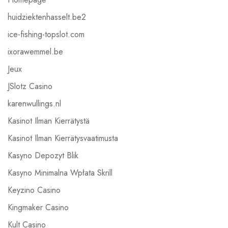
huidziektenhasselt.be2
ice-fishing-topslot.com
ixorawemmel.be
Jeux
JSlotz Casino
karenwullings.nl
Kasinot Ilman Kierrätystä
Kasinot Ilman Kierrätysvaatimusta
Kasyno Depozyt Blik
Kasyno Minimalna Wpłata Skrill
Keyzino Casino
Kingmaker Casino
Kult Casino