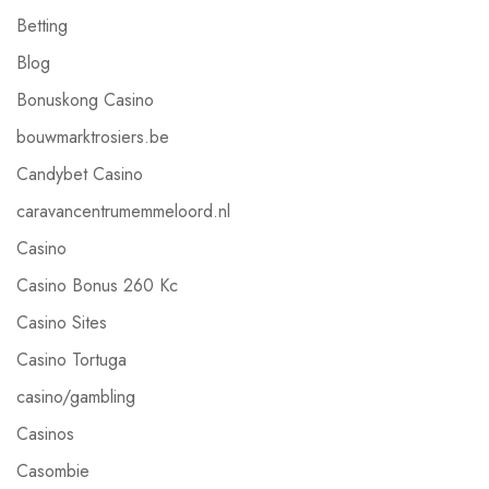
Betting
Blog
Bonuskong Casino
bouwmarktrosiers.be
Candybet Casino
caravancentrumemmeloord.nl
Casino
Casino Bonus 260 Kc
Casino Sites
Casino Tortuga
casino/gambling
Casinos
Casombie