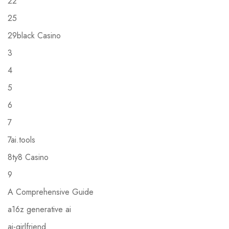
22
25
29black Casino
3
4
5
6
7
7ai.tools
8ty8 Casino
9
A Comprehensive Guide
a16z generative ai
ai-girlfriend