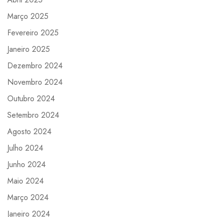
Março 2025
Fevereiro 2025
Janeiro 2025
Dezembro 2024
Novembro 2024
Outubro 2024
Setembro 2024
Agosto 2024
Julho 2024
Junho 2024
Maio 2024
Março 2024
Janeiro 2024