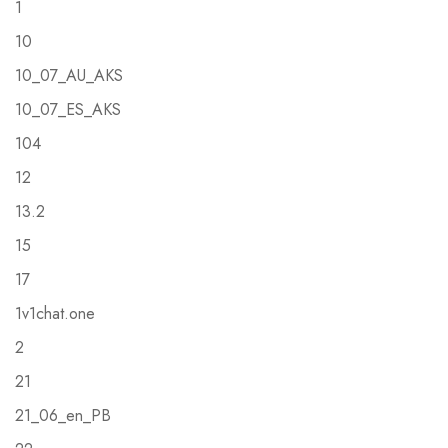
1
10
10_07_AU_AKS
10_07_ES_AKS
104
12
13.2
15
17
1v1chat.one
2
21
21_06_en_PB