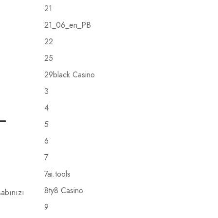
21
21_06_en_PB
22
25
29black Casino
3
4
–
5
6
7
7ai.tools
8ty8 Casino
sabınızı
9