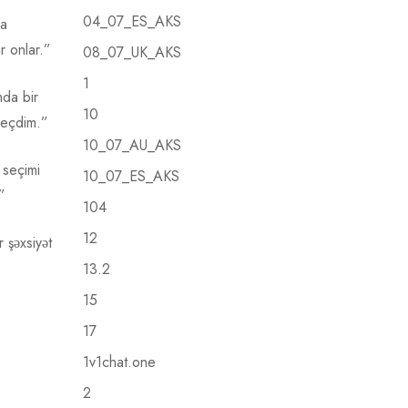
04_07_ES_AKS
da
r onlar.”
08_07_UK_AKS
1
mda bir
10
keçdim.”
10_07_AU_AKS
 seçimi
10_07_ES_AKS
”
104
12
 şəxsiyət
13.2
15
17
1v1chat.one
2