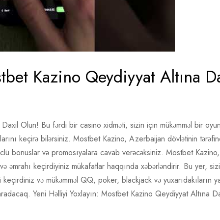
stbet Kazino Qeydiyyat Altına Da
 Daxil Olun! Bu fərdi bir casino xidməti, sizin için mükəmməl bir oy
arını keçirə bilərsiniz. Mostbet Kazino, Azerbaijan dövlətinin tərəfi
 güclü bonuslar və promosıyalara cavab verəcəksiniz. Mostbet Kazino
ə əmrahı keçirdiyiniz mükafatlar haqqında xəbərləndirir. Bu yer, sizi
ini keçirdiniz və mükəmməl QQ, poker, blackjack və yuxarıdakıların ya
 yaradacaq. Yeni Həlliyi Yoxlayın: Mostbet Kazino Qeydiyyat Altına D