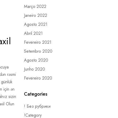
Março 2022
Janeiro 2022
Agosto 2021
Abril 2021
xil
Fevereiro 2021
Setembro 2020
Agosto 2020
uncuya
Junho 2020
ndən rəsmi
Fevereiro 2020
, günlük
n için ən
Categories
lnız sizin
axil Olun
! Без рубрики
!Category