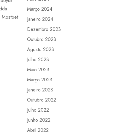
, böyük
adda
Março 2024
i, Mostbet
Janeiro 2024
Dezembro 2023
Outubro 2023
Agosto 2023
Julho 2023
Maio 2023
Março 2023
Janeiro 2023
Outubro 2022
Julho 2022
Junho 2022
Abril 2022