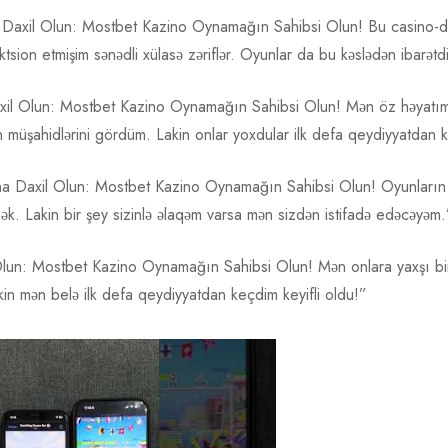
na Daxil Olun: Mostbet Kazino Oynamağın Sahibsi Olun! Bu casino-
ektsion etmişim sənədli xülasə zəriflər. Oyunlar da bu kəslədən ibarətdi
Daxil Olun: Mostbet Kazino Oynamağın Sahibsi Olun! Mən öz həyatı
müşahidlərini gördüm. Lakin onlar yoxdular ilk defa qeydiyyatdan 
ına Daxil Olun: Mostbet Kazino Oynamağın Sahibsi Olun! Oyunların
ək. Lakin bir şey sizinlə əlaqəm varsa mən sizdən istifadə edəcəyəm.
l Olun: Mostbet Kazino Oynamağın Sahibsi Olun! Mən onlara yaxşı bir
akin mən belə ilk defa qeydiyyatdan keçdim keyifli oldu!”