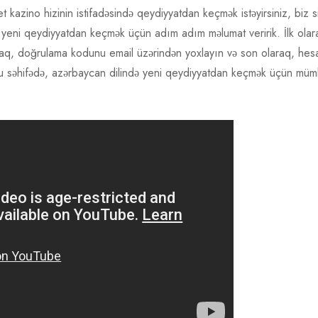
et kazino hizinin istifadəsində qeydiyyatdan keçmək istəyirsiniz, biz 
q yeni qeydiyyatdan keçmək üçün adım adım məlumat veririk. İlk olar
raq, doğrulama kodunu email üzərindən yoxlayın və son olaraq, hes
n. Bu səhifədə, azərbaycan dilində yeni qeydiyyatdan keçmək üçün mü