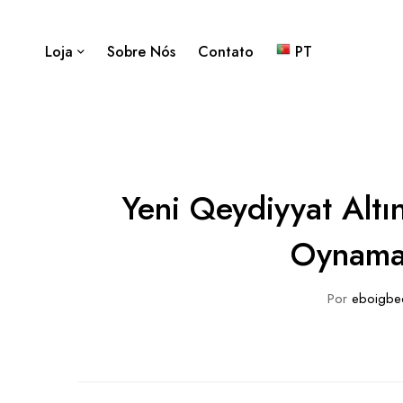
Loja
Sobre Nós
Contato
PT
Yeni Qeydiyyat Altı
Oynamağ
Por
eboigbed