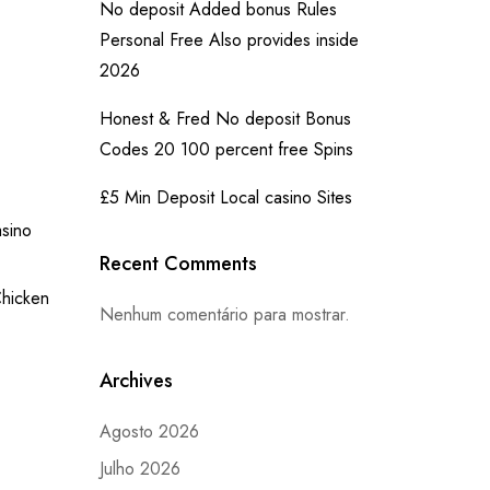
No deposit Added bonus Rules
Personal Free Also provides inside
2026
Honest & Fred No deposit Bonus
Codes 20 100 percent free Spins
£5 Min Deposit Local casino Sites
asino
Recent Comments
Chicken
Nenhum comentário para mostrar.
Archives
Agosto 2026
Julho 2026