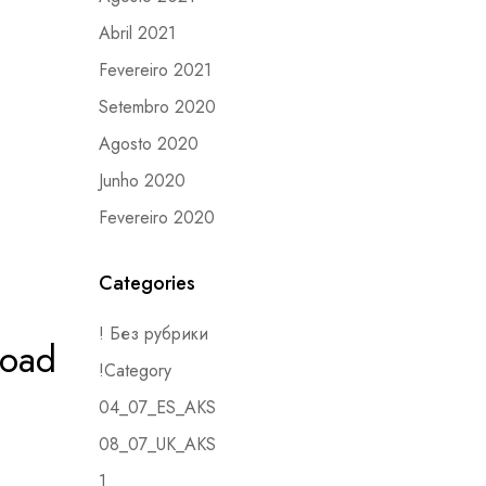
Abril 2021
Fevereiro 2021
Setembro 2020
Agosto 2020
Junho 2020
Fevereiro 2020
Categories
! Без рубрики
Road
!Category
04_07_ES_AKS
08_07_UK_AKS
1