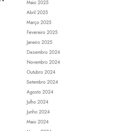
Maio 2025
Abril 2025
Março 2025
Fevereiro 2025
Janeiro 2025
Dezembro 2024
Novembro 2024
Outubro 2024
Setembro 2024
Agosto 2024
Julho 2024
Junho 2024
Maio 2024