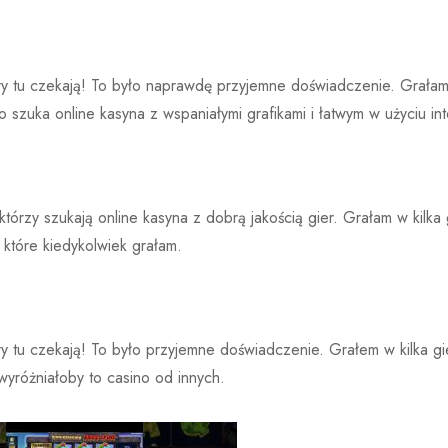
ry tu czekają! To było naprawdę przyjemne doświadczenie. Grałam
o szuka online kasyna z wspaniałymi grafikami i łatwym w użyciu in
tórzy szukają online kasyna z dobrą jakością gier. Grałam w kilka g
 które kiedykolwiek grałam.
 tu czekają! To było przyjemne doświadczenie. Grałem w kilka gie
wyróżniałoby to casino od innych.