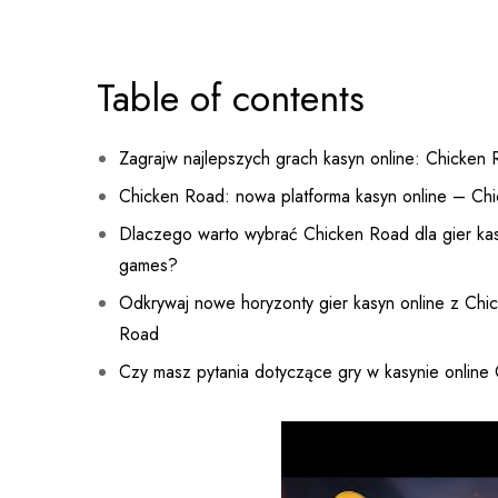
Table of contents
Zagrajw najlepszych grach kasyn online: Chicken
Chicken Road: nowa platforma kasyn online – Chi
Dlaczego warto wybrać Chicken Road dla gier kas
games?
Odkrywaj nowe horyzonty gier kasyn online z Chi
Road
Czy masz pytania dotyczące gry w kasynie online