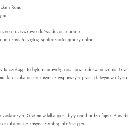
hicken Road.
ymi.
eczne i rozrywkowe doświadczenie online.
oad i zostań częścią społeczności graczy online.
ry tu czekają! To było naprawdę niesamowite doświadczenie. Gra
mu, kto szuka online kasyna z wspaniałymi grami i łatwym w użyciu
zaskoczyło. Grałem w kilka gier i były one bardzo fajne. Ponadto
 szuka online kasyna z dobrą jakością gier.