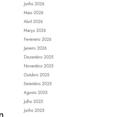
Junho 2026
Maio 2026
Abril 2026
Março 2026
Fevereiro 2026
Janeiro 2026
Dezembro 2025
Novembro 2025
Outubro 2025
Setembro 2025
Agosto 2025
Julho 2025
Junho 2025
n