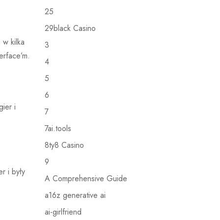
25
29black Casino
 w kilka
3
terface’m.
4
5
6
ier i
7
7ai.tools
8ty8 Casino
9
r i były
A Comprehensive Guide
a16z generative ai
ai-girlfriend