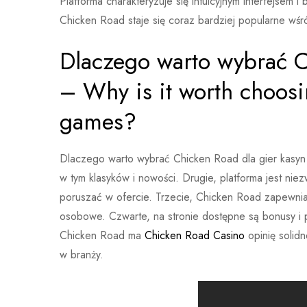
Platforma charakteryzuje się intuicyjnym interfejsem 
Chicken Road staje się coraz bardziej popularne wśr
Dlaczego warto wybrać C
– Why is it worth choosi
games?
Dlaczego warto wybrać Chicken Road dla gier kasyn
w tym klasyków i nowości. Drugie, platforma jest niez
poruszać w ofercie. Trzecie, Chicken Road zapewnia 
osobowe. Czwarte, na stronie dostępne są bonusy i 
Chicken Road ma
Chicken Road Casino
opinię solid
w branży.