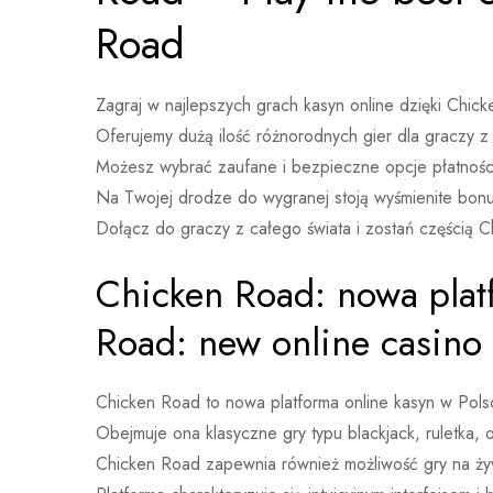
Road
Zagraj w najlepszych grach kasyn online dzięki Chic
Oferujemy dużą ilość różnorodnych gier dla graczy z 
Możesz wybrać zaufane i bezpieczne opcje płatnośc
Na Twojej drodze do wygranej stoją wyśmienite bonu
Dołącz do graczy z całego świata i zostań częścią C
Chicken Road: nowa plat
Road: new online casino 
Chicken Road to nowa platforma online kasyn w Pols
Obejmuje ona klasyczne gry typu blackjack, ruletka, 
Chicken Road zapewnia również możliwość gry na ż