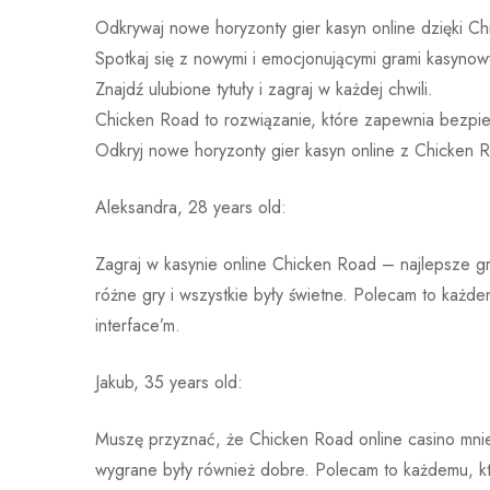
Odkrywaj nowe horyzonty gier kasyn online dzięki C
Spotkaj się z nowymi i emocjonującymi grami kasynow
Znajdź ulubione tytuły i zagraj w każdej chwili.
Chicken Road to rozwiązanie, które zapewnia bezpi
Odkryj nowe horyzonty gier kasyn online z Chicken R
Aleksandra, 28 years old:
Zagraj w kasynie online Chicken Road – najlepsze g
różne gry i wszystkie były świetne. Polecam to każde
interface’m.
Jakub, 35 years old:
Muszę przyznać, że Chicken Road online casino mnie 
wygrane były również dobre. Polecam to każdemu, kto