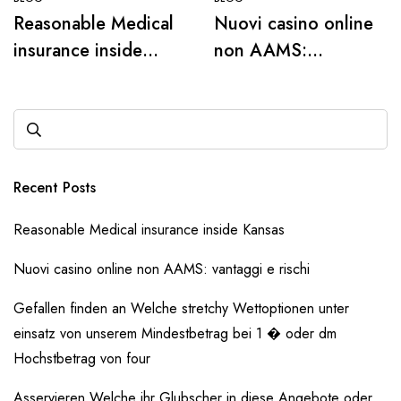
Reasonable Medical
Nuovi casino online
insurance inside
non AAMS:
Kansas
vantaggi e rischi
Recent Posts
Reasonable Medical insurance inside Kansas
Nuovi casino online non AAMS: vantaggi e rischi
Gefallen finden an Welche stretchy Wettoptionen unter
einsatz von unserem Mindestbetrag bei 1 � oder dm
Hochstbetrag von four
Asservieren Welche ihr Glubscher in diese Angebote oder