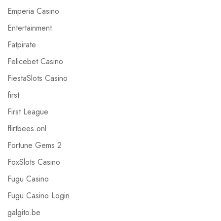
Emperia Casino
Entertainment
Fatpirate
Felicebet Casino
FiestaSlots Casino
first
First League
flirtbees.onl
Fortune Gems 2
FoxSlots Casino
Fugu Casino
Fugu Casino Login
galgito.be