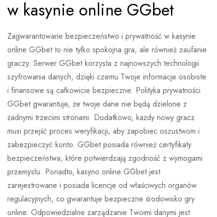
w kasynie online GGbet
Zagwarantowane bezpieczeństwo i prywatność w kasynie
online GGbet to nie tylko spokojna gra, ale również zaufanie
graczy. Serwer GGbet korzysta z najnowszych technologii
szyfrowania danych, dzięki czemu Twoje informacje osobiste
i finansowe są całkowicie bezpieczne. Polityka prywatności
GGbet gwarantuje, że twoje dane nie będą dzielone z
żadnymi trzecimi stronami. Dodatkowo, każdy nowy gracz
musi przejść proces weryfikacji, aby zapobiec oszustwom i
zabezpieczyć konto. GGbet posiada również certyfikaty
bezpieczeństwa, które potwierdzają zgodność z wymogami
przemysłu. Ponadto, kasyno online GGbet jest
zarejestrowane i posiada licencje od właściwych organów
regulacyjnych, co gwarantuje bezpieczne środowisko gry
online. Odpowiedzialne zarządzanie Twoimi danymi jest