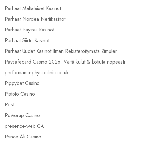
Parhaat Maltalaiset Kasinot
Parhaat Nordea Nettikasinot
Parhaat Paytrail Kasinot
Parhaat Siirto Kasinot
Parhaat Uudet Kasinot Ilman Rekisteröitymistä Zimpler
Paysafecard Casino 2026: Vältä kulut & kotiuta nopeasti
performancephysioclinic.co.uk
Piggybet Casino
Pistolo Casino
Post
Powerup Casino
presence-web CA
Prince Ali Casino