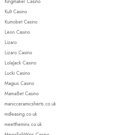
Kingmaker Casino
Kult Casino
Kumobet Casino
Leon Casino
Lizaro
Lizaro Casino
LolaJack Casino
Lucki Casino
Magius Casino
MamaBet Casino
manicceramicsherts.co.uk
mdleasing.co.uk
meettheminx.co.uk
MegaFishWins Casino