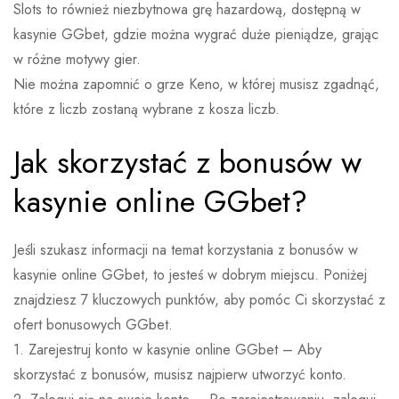
Slots to również niezbytnowa grę hazardową, dostępną w
kasynie GGbet, gdzie można wygrać duże pieniądze, grając
w różne motywy gier.
Nie można zapomnić o grze Keno, w której musisz zgadnąć,
które z liczb zostaną wybrane z kosza liczb.
Jak skorzystać z bonusów w
kasynie online GGbet?
Jeśli szukasz informacji na temat korzystania z bonusów w
kasynie online GGbet, to jesteś w dobrym miejscu. Poniżej
znajdziesz 7 kluczowych punktów, aby pomóc Ci skorzystać z
ofert bonusowych GGbet.
1. Zarejestruj konto w kasynie online GGbet – Aby
skorzystać z bonusów, musisz najpierw utworzyć konto.