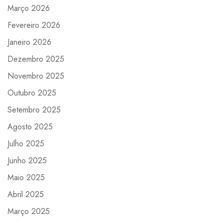
Março 2026
Fevereiro 2026
Janeiro 2026
Dezembro 2025
Novembro 2025
Outubro 2025
Setembro 2025
Agosto 2025
Julho 2025
Junho 2025
Maio 2025
Abril 2025
Março 2025