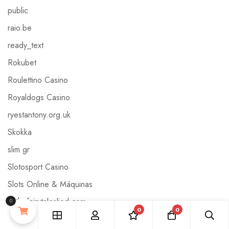
public
raio.be
ready_text
Rokubet
Roulettino Casino
Royaldogs Casino
ryestantony.org.uk
Skokka
slim gr
Slotosport Casino
Slots Online & Máquinas
sothefairytaleslied.com
0
0
0
spaghetti