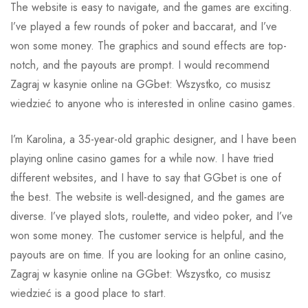
The website is easy to navigate, and the games are exciting.
I’ve played a few rounds of poker and baccarat, and I’ve
won some money. The graphics and sound effects are top-
notch, and the payouts are prompt. I would recommend
Zagraj w kasynie online na GGbet: Wszystko, co musisz
wiedzieć to anyone who is interested in online casino games.
I’m Karolina, a 35-year-old graphic designer, and I have been
playing online casino games for a while now. I have tried
different websites, and I have to say that GGbet is one of
the best. The website is well-designed, and the games are
diverse. I’ve played slots, roulette, and video poker, and I’ve
won some money. The customer service is helpful, and the
payouts are on time. If you are looking for an online casino,
Zagraj w kasynie online na GGbet: Wszystko, co musisz
wiedzieć is a good place to start.