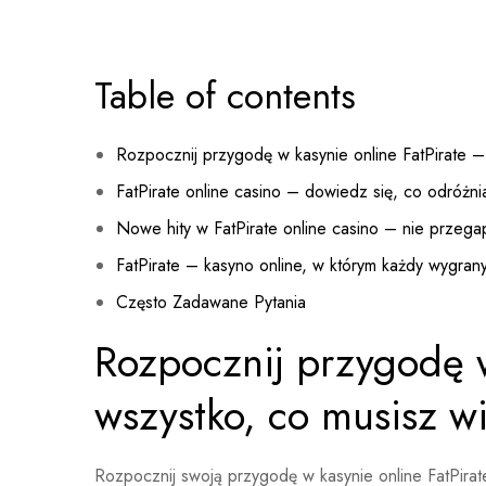
Table of contents
Rozpocznij przygodę w kasynie online FatPirate –
FatPirate online casino – dowiedz się, co odróżni
Nowe hity w FatPirate online casino – nie przega
FatPirate – kasyno online, w którym każdy wygrany
Często Zadawane Pytania
Rozpocznij przygodę w
wszystko, co musisz w
Rozpocznij swoją przygodę w kasynie online FatPirate 