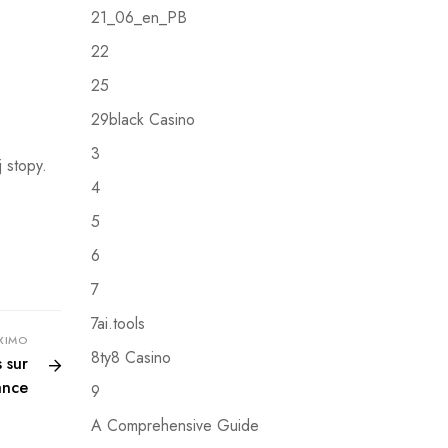
21_06_en_PB
22
25
29black Casino
3
 stopy.
4
5
6
7
7ai.tools
XIMO
8ty8 Casino
 sur
ance
9
A Comprehensive Guide