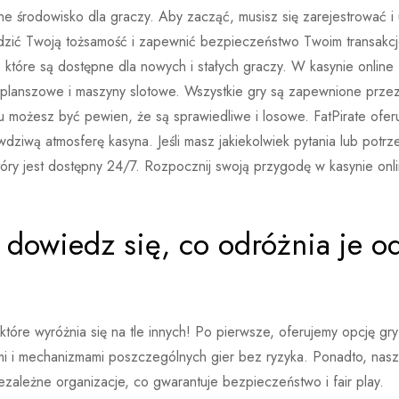
e środowisko dla graczy. Aby zacząć, musisz się zarejestrować i
erdzić Twoją tożsamość i zapewnić bezpieczeństwo Twoim transakc
które są dostępne dla nowych i stałych graczy. W kasynie online 
y planszowe i maszyny slotowe. Wszystkie gry są zapewnione prze
ożesz być pewien, że są sprawiedliwe i losowe. FatPirate oferu
ziwą atmosferę kasyna. Jeśli masz jakiekolwiek pytania lub potrz
który jest dostępny 24/7. Rozpocznij swoją przygodę w kasynie onl
– dowiedz się, co odróżnia je o
które wyróżnia się na tle innych! Po pierwsze, oferujemy opcję gry
i i mechanizmami poszczególnych gier bez ryzyka. Ponadto, nas
iezależne organizacje, co gwarantuje bezpieczeństwo i fair play.