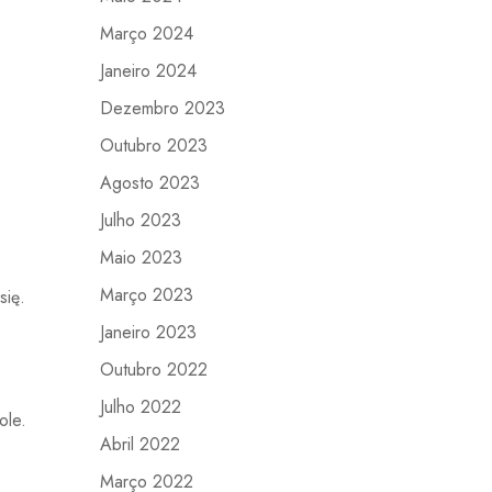
Março 2024
Janeiro 2024
Dezembro 2023
Outubro 2023
Agosto 2023
Julho 2023
Maio 2023
Março 2023
się.
Janeiro 2023
Outubro 2022
Julho 2022
ole.
Abril 2022
Março 2022