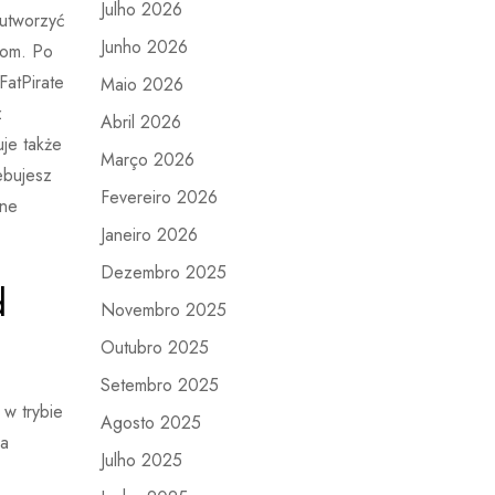
Julho 2026
 utworzyć
Junho 2026
jom. Po
FatPirate
Maio 2026
z
Abril 2026
je także
Março 2026
ebujesz
Fevereiro 2026
ine
Janeiro 2026
Dezembro 2025
d
Novembro 2025
Outubro 2025
Setembro 2025
 w trybie
Agosto 2025
za
Julho 2025