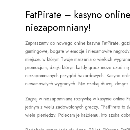
FatPirate – kasyno onlin
niezapomniany!
Zapraszamy do nowego online kasyna FatPirate, gdzi
gamingowe, bogate w emocje i niesamowite nagrody. 
miejsce, w którym Twoje marzenia o wielkich wygrana
promocjom, dzięki którym każdy gracz może czuć się 
niezapomnianych przygód hazardowych. Kasyno online 
niesamowitych wygranych. Nie czekaj dłużej, dołącz 
Zagraj w niezapomnianą rozrywkę w kasynie online Fa
jednym z wielu zadowolonych graczy. “FatPirate to św
wiele pieniędzy. Polecam je każdemu, kto szuka dob