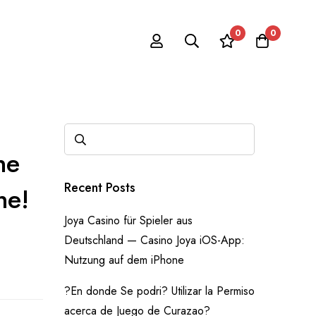
0
0
ne
Recent Posts
ne!
Joya Casino für Spieler aus
Deutschland — Casino Joya iOS-App:
Nutzung auf dem iPhone
?En donde Se podri? Utilizar la Permiso
acerca de Juego de Curazao?