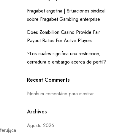
Fragabet argetina | Situaciones sindical
sobre Fragabet Gambling enterprise
Does Zombillion Casino Provide Fair
Payout Ratios For Active Players
?Los cuales significa una restriccion,
cerradura o embargo acerca de perfil?
Recent Comments
Nenhum comentário para mostrar.
Archives
Agosto 2026
oferująca