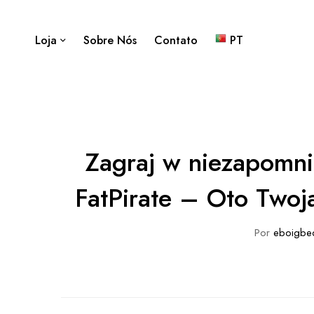
Loja
Sobre Nós
Contato
PT
Zagraj w niezapomni
FatPirate – Oto Twoj
Por
eboigbed