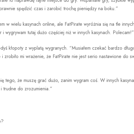
ate to naprawdę fajne miejsce do gry. Wspaniałe gry, szybkie wyp
prawnie spędzić czas i zarobić trochę pieniędzy na boku.”
m w wielu kasynach online, ale FatPirate wyróżnia się na tle innyc
r i wygrywam tutaj dużo częściej niż w innych kasynach. Polecam!”
kiedyś kłopoty z wyplatą wygranych. “Musiałem czekać bardzo dług
i zrobiło mi wrażenie, że FatPirate nie jest serio nastawione do s
bię tego, że muszę grać dużo, zanim wygram coś. W innych kasyna
 i trudne do zrozumienia.”
e?