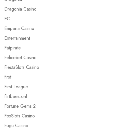
Dragonia Casino
EC
Emperia Casino
Entertainment
Fatpirate
Felicebet Casino
FiestaSlots Casino
first
First League
flirtbees.onl
Fortune Gems 2
FoxSlots Casino
Fugu Casino