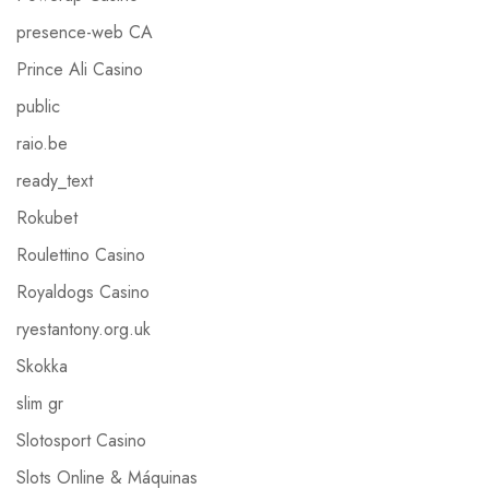
presence-web CA
Prince Ali Casino
public
raio.be
ready_text
Rokubet
Roulettino Casino
Royaldogs Casino
ryestantony.org.uk
Skokka
slim gr
Slotosport Casino
Slots Online & Máquinas