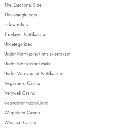
The Emotional Side
The-omegle.com
tmfawards.tv
Truelayer Nettikasinot
Uncategorized
Uudet Nettikasinot Ilmaiskierrokset
Uudet Nettikasinot Malta
Uudet Verovapaat Nettikasinot
Vegashero Casino
Verywell Casino
vlaanderenmuziek.land
Wagerland Casino
Westace Casino