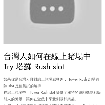
台灣人如何在線上賭場中
Try 塔羅 Rush slot
如果你是台灣人且對線上賭場感興趣， Tower Rush 幻塔冒
險 slot 是值嘗試的選擇！
在線上賭場中，Tower Rush slot 提供了獨特的遊戲機制和吸
引人的獎勵，讓你在遊戲中享受刺激和樂趣。