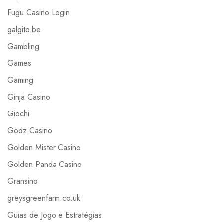
Fugu Casino Login
galgito.be
Gambling
Games
Gaming
Ginja Casino
Giochi
Godz Casino
Golden Mister Casino
Golden Panda Casino
Gransino
greysgreenfarm.co.uk
Guias de Jogo e Estratégias