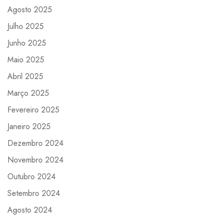
Agosto 2025
Julho 2025
Junho 2025
Maio 2025
Abril 2025
Março 2025
Fevereiro 2025
Janeiro 2025
Dezembro 2024
Novembro 2024
Outubro 2024
Setembro 2024
Agosto 2024