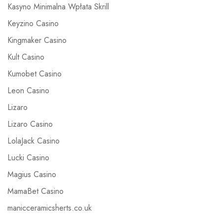
Kasyno Minimalna Wpłata Skrill
Keyzino Casino
Kingmaker Casino
Kult Casino
Kumobet Casino
Leon Casino
Lizaro
Lizaro Casino
LolaJack Casino
Lucki Casino
Magius Casino
MamaBet Casino
manicceramicsherts.co.uk