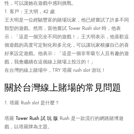
性，可以讓她在遊戲中感到挑戰。
1. 客戶：王大明，42 歲
王大明是一位經驗豐富的賭場玩家，他已經嘗試了許多不同
類型的遊戲。然而，當他嘗試 Tower Rush slot 時，他表
示：「這是一個完全不同的遊戲！」王大明表示，他喜歡這
個遊戲的高度可定制化和多元化，可以讓玩家根據自己的喜
好來設定遊戲。他表示：「這是一個非常吸引人且有趣的遊
戲，我會繼續在這個線上賭場上投注的！」
在台灣的線上賭場中，TRY 塔羅 rush slot 游玩！
關於台灣線上賭場的常見問題
1. 塔羅 Rush slot 是什麼？
塔羅
Tower Rush 試 玩 版
Rush 是一款流行的網路賭博遊
戲，以塔羅牌為主題。