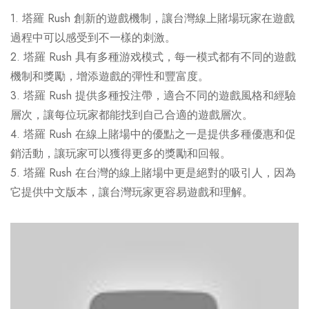
1. 塔羅 Rush 創新的遊戲機制，讓台灣線上賭場玩家在遊戲
過程中可以感受到不一樣的刺激。
2. 塔羅 Rush 具有多種游戏模式，每一模式都有不同的遊戲
機制和獎勵，增添遊戲的彈性和豐富度。
3. 塔羅 Rush 提供多種投注帶，適合不同的遊戲風格和經驗
層次，讓每位玩家都能找到自己合適的遊戲層次。
4. 塔羅 Rush 在線上賭場中的優點之一是提供多種優惠和促
銷活動，讓玩家可以獲得更多的獎勵和回報。
5. 塔羅 Rush 在台灣的線上賭場中更是絕對的吸引人，因為
它提供中文版本，讓台灣玩家更容易遊戲和理解。