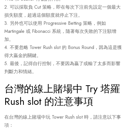
2. 可以採取負 Cut 策略，即在每次下注前先設定一個最大
損失額度，超過這個額度就停止下注。
3. 另外也可以使用 Progressive Betting 策略，例如
Martingale 或 Fibonacci 系統，隨著每次失敗的下注額增
加。
4. 不要忽略 Tower Rush slot 的 Bonus Round，因為這是獲
得大贏金的關鍵。
5. 最後，記得自行控制，不要因為贏了或輸了太多而影響
判斷力和情緒。
台灣的線上賭場中 Try 塔羅
Rush slot 的注意事項
在台灣的線上賭場中玩 Tower Rush slot 時，請注意以下事
項：