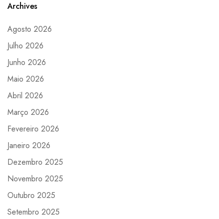
Archives
Agosto 2026
Julho 2026
Junho 2026
Maio 2026
Abril 2026
Março 2026
Fevereiro 2026
Janeiro 2026
Dezembro 2025
Novembro 2025
Outubro 2025
Setembro 2025