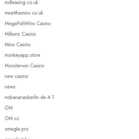
mdleasing.co.uk
meettheminx.co.uk
MegaFishWins Casino
Millionz Casino
Mino Casino
monkeyapp.store
Monsterwin Casino
new casino
news
nobananasberlin.de-4 1
OM
OM cc
omegle.pro