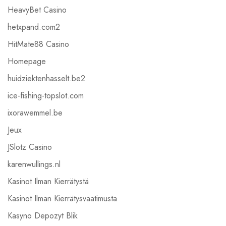
HeavyBet Casino
hetxpand.com2
HitMate88 Casino
Homepage
huidziektenhasselt.be2
ice-fishing-topslot.com
ixorawemmel.be
Jeux
JSlotz Casino
karenwullings.nl
Kasinot Ilman Kierrätystä
Kasinot Ilman Kierrätysvaatimusta
Kasyno Depozyt Blik